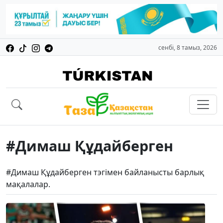
сенбі, 8 тамыз, 2026
#Димаш Құдайберген
#Димаш Құдайберген тэгімен байланысты барлық
мақалалар.