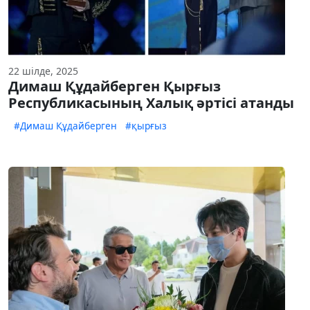
22 шілде, 2025
Димаш Құдайберген Қырғыз
Республикасының Халық әртісі атанды
#Димаш Құдайберген
#қырғыз