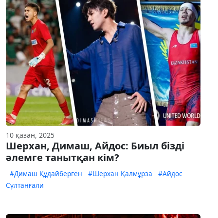
10 қазан, 2025
Шерхан, Димаш, Айдос: Биыл бізді
әлемге танытқан кім?
#Димаш Құдайберген
#Шерхан Қалмұрза
#Айдос
Сұлтанғали