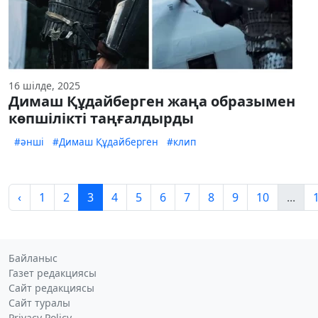
16 шілде, 2025
Димаш Құдайберген жаңа образымен
көпшілікті таңғалдырды
#әнші
#Димаш Құдайберген
#клип
‹
1
2
3
4
5
6
7
8
9
10
...
Байланыс
Газет редакциясы
Сайт редакциясы
Сайт туралы
Privacy Policy