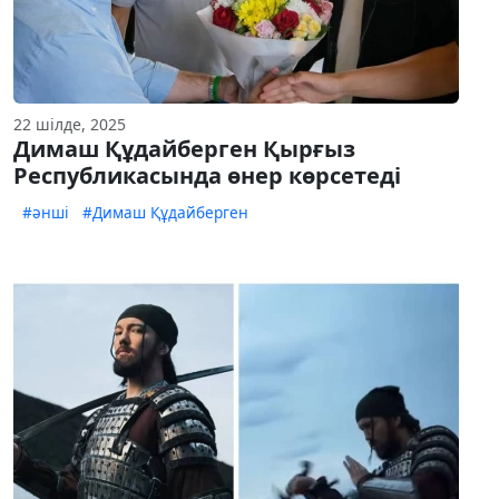
22 шілде, 2025
Димаш Құдайберген Қырғыз
Республикасында өнер көрсетеді
#әнші
#Димаш Құдайберген