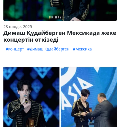
23 шілде, 2025
Димаш Құдайберген Мексикада жеке
концертін өткізеді
#концерт
#Димаш Құдайберген
#Мексика