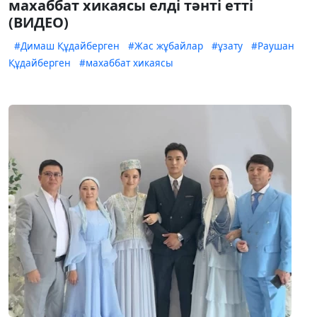
махаббат хикаясы елді тәнті етті
(ВИДЕО)
#Димаш Құдайберген
#Жас жұбайлар
#ұзату
#Раушан
Құдайберген
#махаббат хикаясы