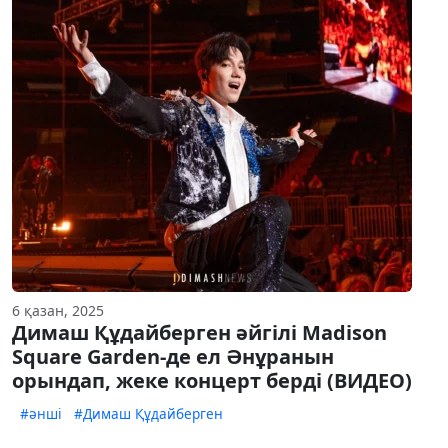
6 қазан, 2025
Димаш Құдайберген әйгілі Madison
Square Garden-де ел Әнұранын
орындап, жеке концерт берді (ВИДЕО)
#әнші
#Димаш Құдайберген