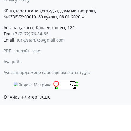
ҚР Ақпарат және қоғамдық даму министрлігі,
№KZ36VPY00019169 куәлігі, 08.01.2020 ж.
Астана қаласы, Қонаев көшесі, 12/1
Тел:
+7 (7172) 76-84-66
Email:
turkystan.kz@gmail.com
PDF | онлайн газет
Ауа райы
Ауызашарда және сәресіде оқылатын дұға
© "Айқын-Литер" ЖШС