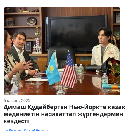
6 қазан, 2025
Димаш Құдайберген Нью-Йоркте қазақ
мәдениетін насихаттап жүргендермен
кездесті
#Димаш Құдайберген