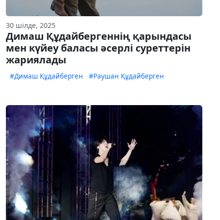
30 шілде, 2025
Димаш Құдайбергеннің қарындасы
мен күйеу баласы әсерлі суреттерін
жариялады
#Димаш Құдайберген
#Раушан Құдайберген