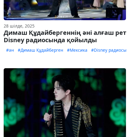
28 шілде, 2025
Димаш Құдайбергеннің әні алғаш рет
Disney радиосында қойылды
#ән
#Димаш Құдайберген
#Мексика
#Disney радиосы