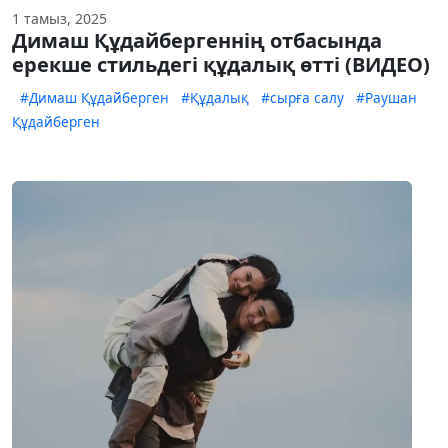
1 тамыз, 2025
Димаш Құдайбергеннің отбасында
ерекше стильдегі құдалық өтті (ВИДЕО)
#Димаш Құдайберген
#Құдалық
#сырға салу
#Раушан
Құдайберген