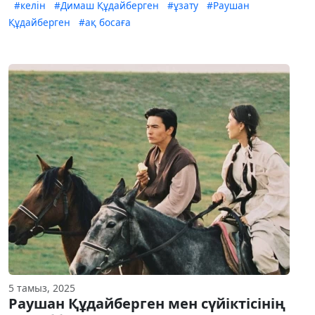
#келін
#Димаш Құдайберген
#ұзату
#Раушан
Құдайберген
#ақ босаға
5 тамыз, 2025
Раушан Құдайберген мен сүйіктісінің