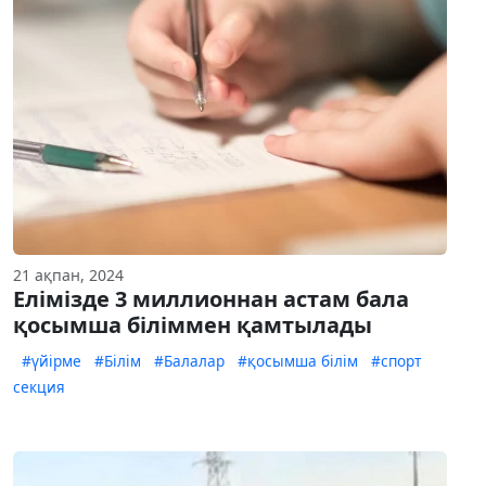
21 ақпан, 2024
Елімізде 3 миллионнан астам бала
қосымша біліммен қамтылады
#үйірме
#Білім
#Балалар
#қосымша білім
#спорт
секция