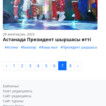
29 желтоқсан, 2023
Астанада Президент шыршасы өтті
#Астана
#Балалар
#Жаңа жыл
#Президент шыршасы
‹
1
2
3
4
5
6
7
8
›
Байланыс
Газет редакциясы
Сайт редакциясы
Сайт туралы
Privacy Policy