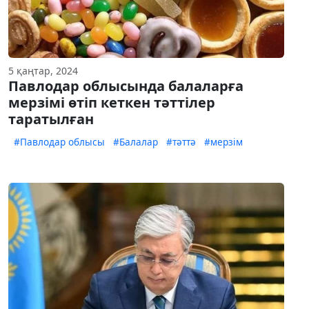
5 қаңтар, 2024
Павлодар облысында балаларға
мерзімі өтіп кеткен тәттілер
таратылған
#Павлодар облысы
#Балалар
#тәттә
#мерзім