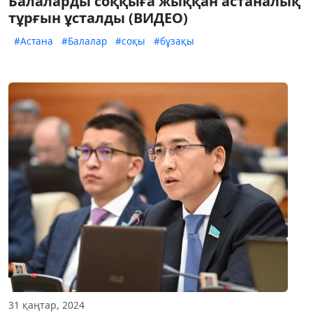
Балаларды соққыға жыққан астаналық
тұрғын ұсталды (ВИДЕО)
#Астана
#Балалар
#соқы
#бұзақы
31 қаңтар, 2024