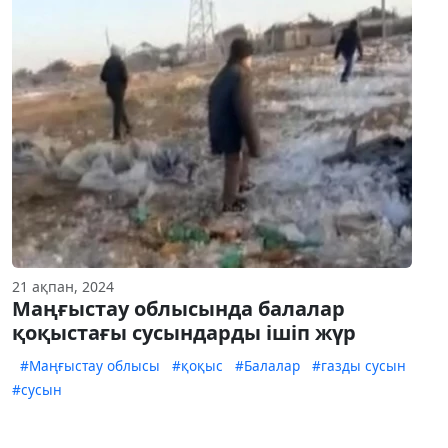
21 ақпан, 2024
Маңғыстау облысында балалар
қоқыстағы сусындарды ішіп жүр
#Маңғыстау облысы
#қоқыс
#Балалар
#газды сусын
#сусын