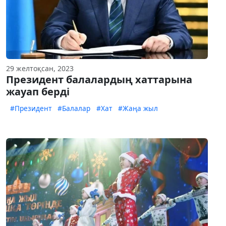
29 желтоқсан, 2023
Президент балалардың хаттарына
жауап берді
#Президент
#Балалар
#Хат
#Жаңа жыл