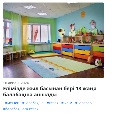
16 ақпан, 2024
Елімізде жыл басынан бері 13 жаңа
балабақша ашылды
#мектеп
#Балабақша
#кезек
#Білім
#Балалар
#балабақшаға кезек