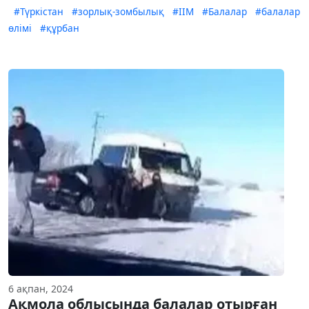
#Түркістан
#зорлық-зомбылық
#ІІМ
#Балалар
#балалар
өлімі
#құрбан
6 ақпан, 2024
Ақмола облысында балалар отырған