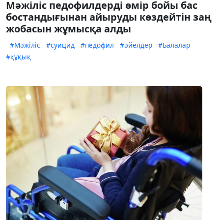
Мәжіліс педофилдерді өмір бойы бас
бостандығынан айыруды көздейтін заң
жобасын жұмысқа алды
#Мәжіліс
#суицид
#педофил
#әйелдер
#Балалар
#құқық