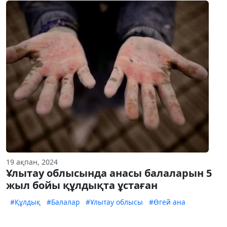
19 ақпан, 2024
Ұлытау облысында анасы балаларын 5
жыл бойы құлдықта ұстаған
#Құлдық
#Балалар
#Ұлытау облысы
#Өгей ана