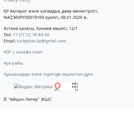
ҚР Ақпарат және қоғамдық даму министрлігі,
№KZ36VPY00019169 куәлігі, 08.01.2020 ж.
Астана қаласы, Қонаев көшесі, 12/1
Тел:
+7 (7172) 76-84-66
Email:
turkystan.kz@gmail.com
PDF | онлайн газет
Ауа райы
Ауызашарда және сәресіде оқылатын дұға
© "Айқын-Литер" ЖШС