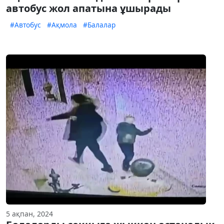
автобус жол апатына ұшырады
#Автобус
#Ақмола
#Балалар
5 ақпан, 2024