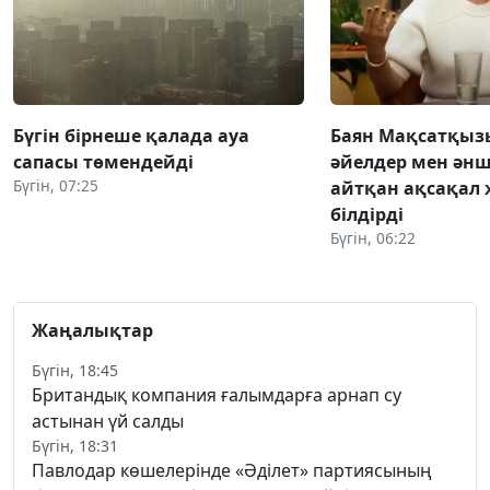
Бүгін бірнеше қалада ауа
Баян Мақсатқыз
сапасы төмендейді
әйелдер мен әнш
Бүгін, 07:25
айтқан ақсақал 
білдірді
Бүгін, 06:22
Жаңалықтар
Бүгін, 18:45
Британдық компания ғалымдарға арнап су
астынан үй салды
Бүгін, 18:31
Павлодар көшелерінде «Әділет» партиясының