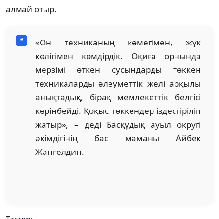
алмай отыр.
«Он техниканың көмегімен, жүк
көлігімен көмдірдік. Оқиға орнында
мерзімі өткен сусындарды төккен
техникаларды әлеуметтік желі арқылы
анықтадық, бірақ мемлекеттік белгісі
көрінбейді. Қоқыс төккендер іздестіріліп
жатыр», – деді Басқұдық ауыл округі
әкімдігінің бас маманы Айбек
Жангелдин.
Тэгтер: