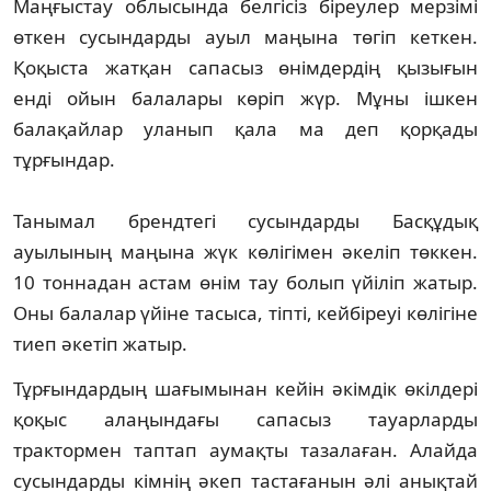
Маңғыстау облысында белгісіз біреулер мерзімі
өткен сусындарды ауыл маңына төгіп кеткен.
Қоқыста жатқан сапасыз өнімдердің қызығын
енді ойын балалары көріп жүр. Мұны ішкен
балақайлар уланып қала ма деп қорқады
тұрғындар.
Танымал брендтегі сусындарды Басқұдық
ауылының маңына жүк көлігімен әкеліп төккен.
10 тоннадан астам өнім тау болып үйіліп жатыр.
Оны балалар үйіне тасыса, тіпті, кейбіреуі көлігіне
тиеп әкетіп жатыр.
Тұрғындардың шағымынан кейін әкімдік өкілдері
қоқыс алаңындағы сапасыз тауарларды
трактормен таптап аумақты тазалаған. Алайда
сусындарды кімнің әкеп тастағанын әлі анықтай