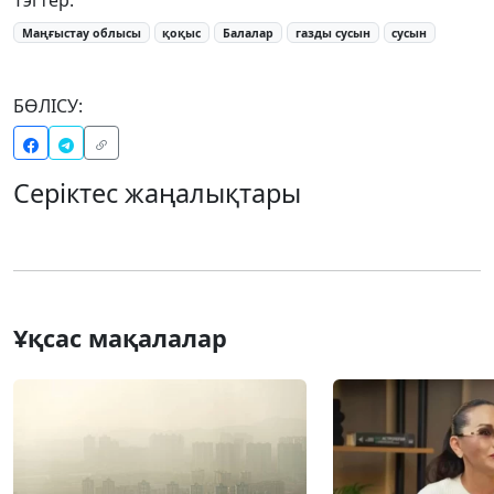
Маңғыстау облысы
қоқыс
Балалар
газды сусын
сусын
БӨЛІСУ:
Серіктес жаңалықтары
Ұқсас мақалалар