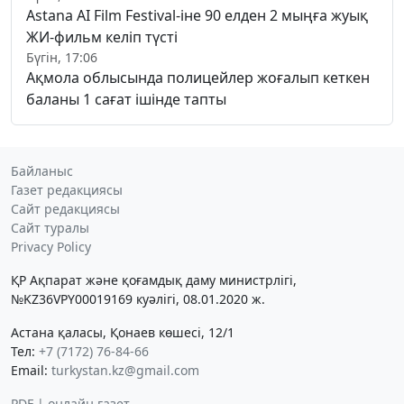
Astana AI Film Festival-іне 90 елден 2 мыңға жуық
ЖИ-фильм келіп түсті
Бүгін, 17:06
Ақмола облысында полицейлер жоғалып кеткен
баланы 1 сағат ішінде тапты
Байланыс
Газет редакциясы
Сайт редакциясы
Сайт туралы
Privacy Policy
ҚР Ақпарат және қоғамдық даму министрлігі,
№KZ36VPY00019169 куәлігі, 08.01.2020 ж.
Астана қаласы, Қонаев көшесі, 12/1
Тел:
+7 (7172) 76-84-66
Email:
turkystan.kz@gmail.com
PDF | онлайн газет