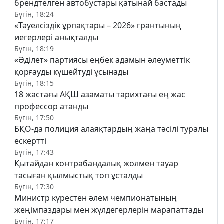
брендтелген автобустары қатынай бастады
Бүгін, 18:24
«Тәуелсіздік ұрпақтары – 2026» грантының
иегерлері анықталды
Бүгін, 18:19
«Әділет» партиясы еңбек адамын әлеуметтік
қорғауды күшейтуді ұсынады
Бүгін, 18:15
18 жастағы АҚШ азаматы тарихтағы ең жас
профессор атанды
Бүгін, 17:50
БҚО-да полиция алаяқтардың жаңа тәсілі туралы
ескертті
Бүгін, 17:43
Қытайдан контрабандалық жолмен тауар
тасыған қылмыстық топ ұсталды
Бүгін, 17:30
Министр күрестен әлем чемпионатының
жеңімпаздары мен жүлдегерлерін марапаттады
Бүгін, 17:17