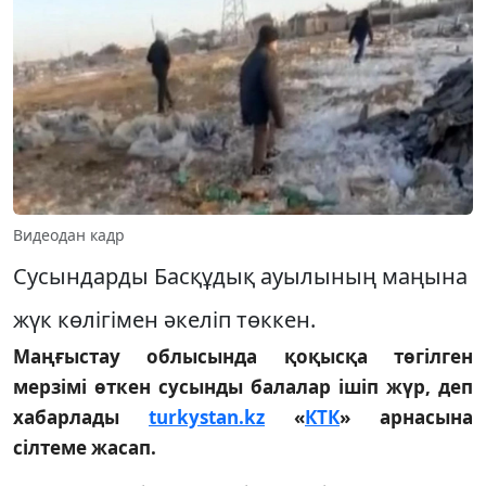
Видеодан кадр
Сусындарды Басқұдық ауылының маңына
жүк көлігімен әкеліп төккен.
Маңғыстау облысында қоқысқа төгілген
мерзімі өткен сусынды балалар ішіп жүр, деп
хабарлады
turkystan.kz
«
КТК
» арнасына
сілтеме жасап.