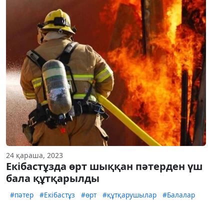
24 қараша, 2023
Екібастұзда өрт шыққан пәтерден үш
бала құтқарылды
#пәтер
#Екібастұз
#өрт
#құтқарушылар
#Балалар