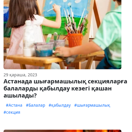
29 қараша, 2023
Астанада шығармашылық секцияларға
балаларды қабылдау кезегі қашан
ашылады?
#Астана
#Балалар
#қабылдау
#шығармашылық
#секция