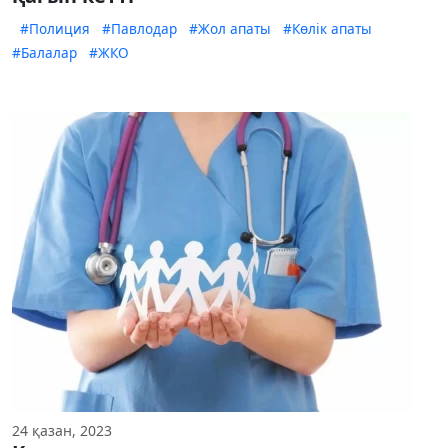
#Полиция
#Павлодар
#Жол апаты
#Көлік апаты
#Балалар
#ЖКО
24 қазан, 2023