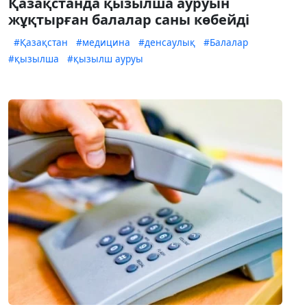
Қазақстанда қызылша ауруын
жұқтырған балалар саны көбейді
#Қазақстан
#медицина
#денсаулық
#Балалар
#қызылша
#қызылш ауруы