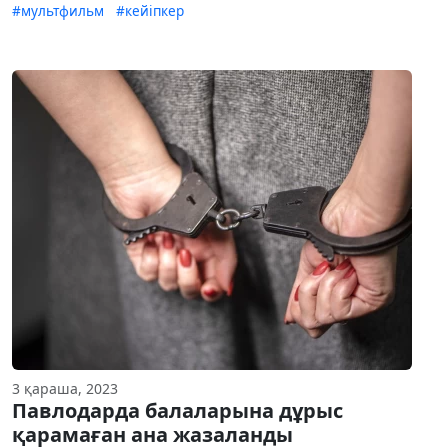
#мультфильм
#кейіпкер
3 қараша, 2023
Павлодарда балаларына дұрыс
қарамаған ана жазаланды