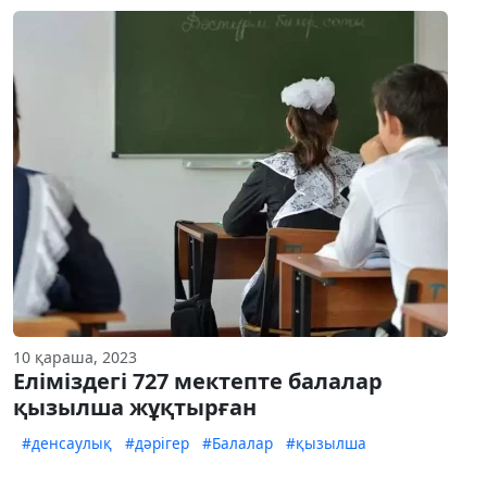
10 қараша, 2023
Еліміздегі 727 мектепте балалар
қызылша жұқтырған
#денсаулық
#дәрігер
#Балалар
#қызылша