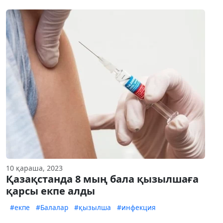
10 қараша, 2023
Қазақстанда 8 мың бала қызылшаға
қарсы екпе алды
#екпе
#Балалар
#қызылша
#инфекция