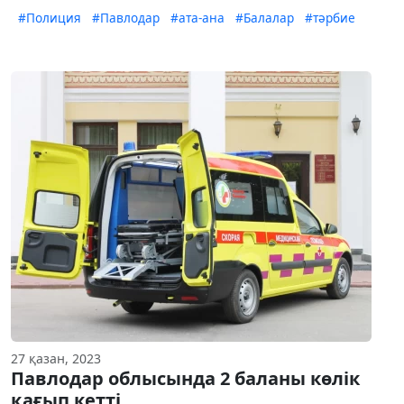
#Полиция
#Павлодар
#ата-ана
#Балалар
#тәрбие
27 қазан, 2023
Павлодар облысында 2 баланы көлік
қағып кетті