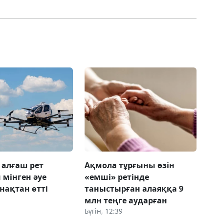
 алғаш рет
Ақмола тұрғыны өзін
мінген әуе
«емші» ретінде
нақтан өтті
таныстырған алаяққа 9
млн теңге аударған
Бүгін, 12:39