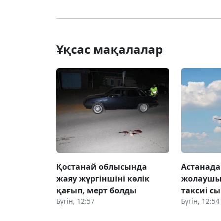
Ұқсас мақалалар
Қостанай облысында
Астанада
жаяу жүргіншіні көлік
жолаушы 
қағып, мерт болды
таксиі сы
Бүгін, 12:57
Бүгін, 12:54