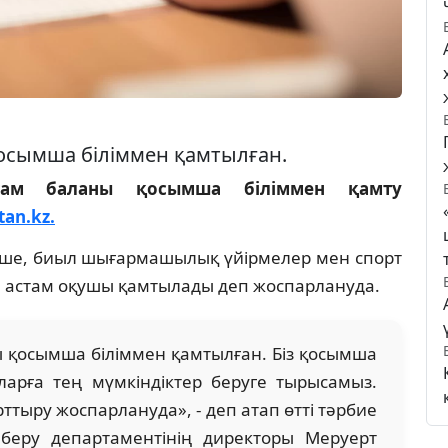
қосымша біліммен қамтылған.
там баланы қосымша біліммен қамту
tan.kz.
тінше, биыл шығармашылық үйірмелер мен спорт
 астам оқушы қамтылады деп жоспарлануда.
ы қосымша біліммен қамтылған. Біз қосымша
ларға тең мүмкіндіктер беруге тырысамыз.
рттыру жоспарлануда», - деп атап өтті тәрбие
беру департаментінің директоры Меруерт