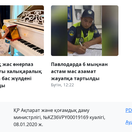
 жас өнерпаз
Павлодарда 6 мыңнан
ағы халықаралық
астам мас азамат
 бас жүлдені
жауапқа тартылды
Бүгін, 12:22
ды
ҚР Ақпарат және қоғамдық даму
PD
министрлігі, №KZ36VPY00019169 куәлігі,
Ау
08.01.2020 ж.