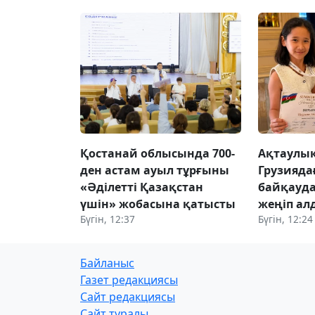
Қостанай облысында 700-
Ақтаулық
ден астам ауыл тұрғыны
Грузияд
«Әділетті Қазақстан
байқауда
үшін» жобасына қатысты
жеңіп ал
Бүгін, 12:37
Бүгін, 12:24
Байланыс
Газет редакциясы
Сайт редакциясы
Сайт туралы