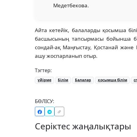
Медетбекова.
Айта кетейік, балаларды қосымша бі
басшысының тапсырмасы бойынша би
сондай-ақ Маңғыстау, Қостанай және
ашу жоспарланып отыр.
Тэгтер:
үйірме
Білім
Балалар
қосымша білім
с
БӨЛІСУ:
Серіктес жаңалықтары