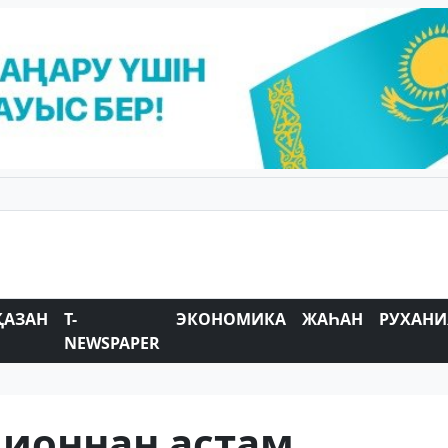
ҚАЗАН
T-
ЭКОНОМИКА
ЖАҺАН
РУХАНИ
NEWSPAPER
лионнан астам