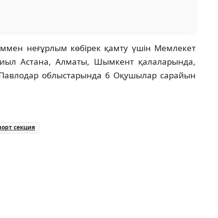
ліммен неғұрлым көбірек қамту үшін Мемлекет
ыл Астана, Алматы, Шымкент қалаларында,
 Павлодар облыстарында 6 Оқушылар сарайын
порт секция