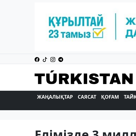
ЖАҢАЛЫҚТАР
САЯСАТ
ҚОҒАМ
ТАЙ
Елімізде 3 мил