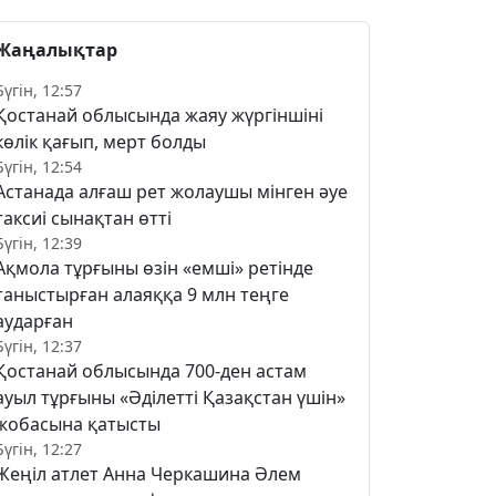
Жаңалықтар
Бүгін, 12:57
Қостанай облысында жаяу жүргіншіні
көлік қағып, мерт болды
Бүгін, 12:54
Астанада алғаш рет жолаушы мінген әуе
таксиі сынақтан өтті
Бүгін, 12:39
Ақмола тұрғыны өзін «емші» ретінде
таныстырған алаяққа 9 млн теңге
аударған
Бүгін, 12:37
Қостанай облысында 700-ден астам
ауыл тұрғыны «Әділетті Қазақстан үшін»
жобасына қатысты
Бүгін, 12:27
Жеңіл атлет Анна Черкашина Әлем