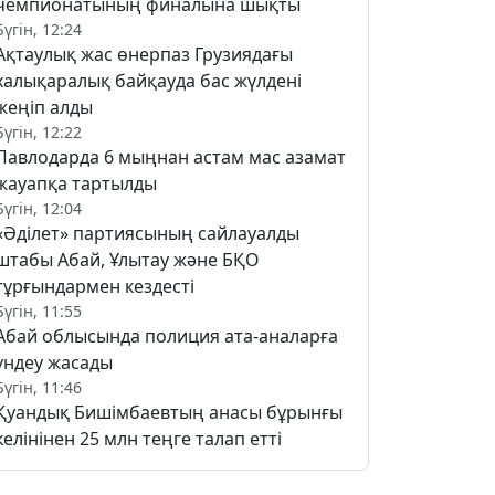
чемпионатының финалына шықты
Бүгін, 12:24
Ақтаулық жас өнерпаз Грузиядағы
халықаралық байқауда бас жүлдені
жеңіп алды
Бүгін, 12:22
Павлодарда 6 мыңнан астам мас азамат
жауапқа тартылды
Бүгін, 12:04
«Әділет» партиясының сайлауалды
штабы Абай, Ұлытау және БҚО
тұрғындармен кездесті
Бүгін, 11:55
Абай облысында полиция ата-аналарға
үндеу жасады
Бүгін, 11:46
Қуандық Бишімбаевтың анасы бұрынғы
келінінен 25 млн теңге талап етті