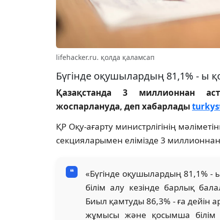
lifehacker.ru. қолда қаламсап
Бүгінде оқушылардың 81,1% - ы 
Қазақстанда 3 миллионнан ас
жоспарлануда, деп хабарлады
turkys
ҚР Оқу-ағарту министрлігінің мәліме
секцияларымен елімізде 3 миллионнан
«Бүгінде оқушылардың 81,1% - 
білім алу кезінде барлық бала
Биыл қамтуды 86,3% - ға дейін а
жұмысы және қосымша білім 