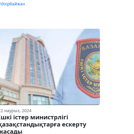
#Әзірбайжан
22 наурыз, 2024
Ішкі істер министрлігі
қазақстандықтарға ескерту
жасады