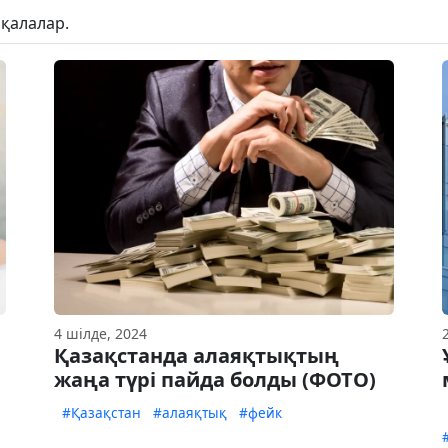
қалалар.
4 шілде, 2024
Қазақстанда алаяқтықтың
жаңа түрі пайда болды (ФОТО)
#Қазақстан
#алаяқтық
#фейк