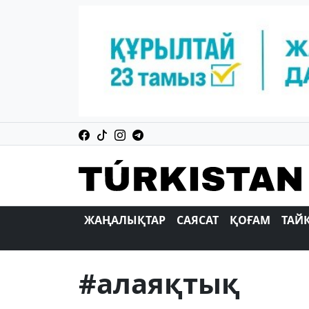
ЖАҢАЛЫҚТАР
САЯСАТ
ҚОҒАМ
ТАЙ
#алаяқтық