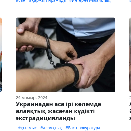
#сан
#қаржы пирамида
#интернет-алаяқтық
24 мамыр, 2024
Украинадан аса ірі көлемде
алаяқтық жасаған күдікті
экстрадицияланды
#қылмыс
#алаяқтық
#Бас прокуратура