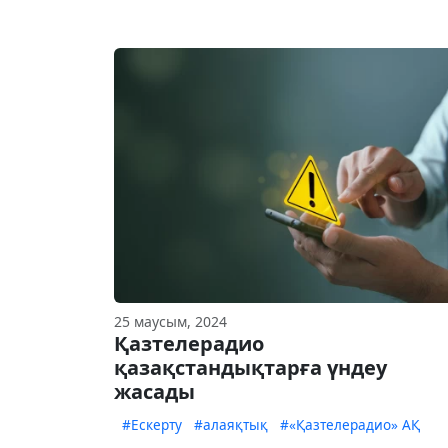
25 маусым, 2024
Қазтелерадио
қазақстандықтарға үндеу
жасады
#Ескерту
#алаяқтық
#«Қазтелерадио» АҚ