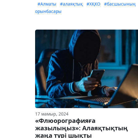
#Алматы
#алаяқтық
#ХҚКО
#басшысының
орынбасары
17 мамыр, 2024
«Флюорографияға
жазылыңыз»: Алаяқтықтың
жаңа түрі шықты