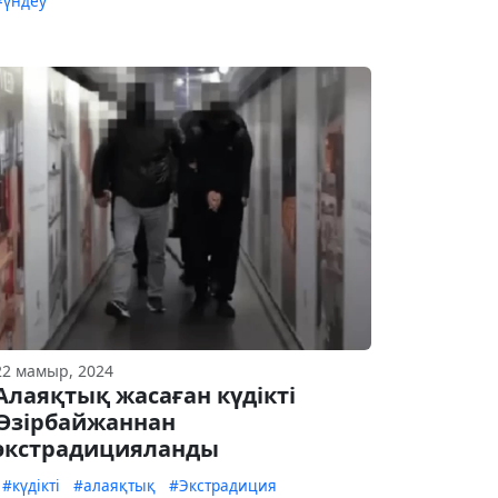
#үндеу
22 мамыр, 2024
Алаяқтық жасаған күдікті
Әзірбайжаннан
экстрадицияланды
#күдікті
#алаяқтық
#Экстрадиция