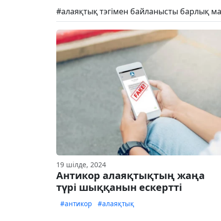
#алаяқтық тэгімен байланысты барлық ма
19 шілде, 2024
Антикор алаяқтықтың жаңа
түрі шыққанын ескертті
#антикор
#алаяқтық