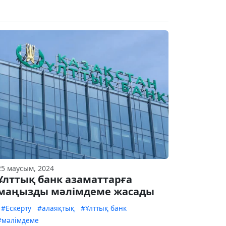
25 маусым, 2024
Ұлттық банк азаматтарға
маңызды мәлімдеме жасады
#Ескерту
#алаяқтық
#Ұлттық банк
#мәлімдеме