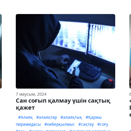
7 маусым, 2024
Сан соғып қалмау үшін сақтық
қажет
#Алаяқ
#алаяқтар
#алаяқтық
#Қаржы
пирамидасы
#киберқылмыс
#сақтау
#соғу