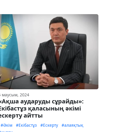
6 маусым, 2024
«Ақша аударуды сұрайды»:
Екібастұз қаласының әкімі
ескерту айтты
#Әкім
#Екібастұз
#Ескерту
#алаяқтық