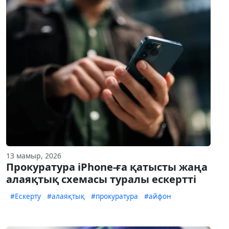
13 мамыр, 2026
Прокуратура iPhone-ға қатысты жаңа
алаяқтық схемасы туралы ескертті
#Ескерту
#алаяқтық
#прокуратура
#айфон