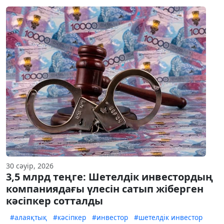
30 сәуір, 2026
3,5 млрд теңге: Шетелдік инвестордың
компаниядағы үлесін сатып жіберген
кәсіпкер сотталды
#алаяқтық
#кәсіпкер
#инвестор
#шетелдік инвестор