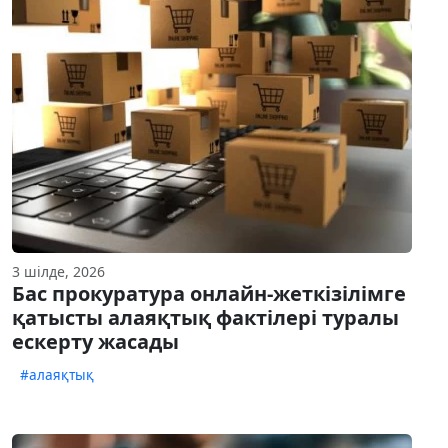
3 шілде, 2026
Бас прокуратура онлайн-жеткізілімге
қатысты алаяқтық фактілері туралы
ескерту жасады
#алаяқтық