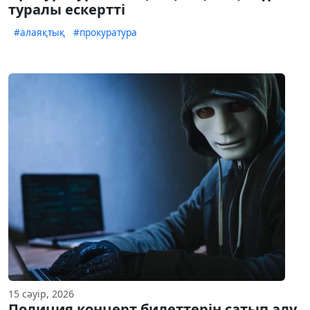
туралы ескертті
#алаяқтық
#прокуратура
15 сәуір, 2026
Полиция концерт билеттерін сатып алу