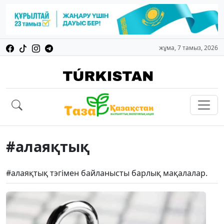
жұма, 7 тамыз, 2026
#алаяқтық
#алаяқтық тэгімен байланысты барлық мақалалар.