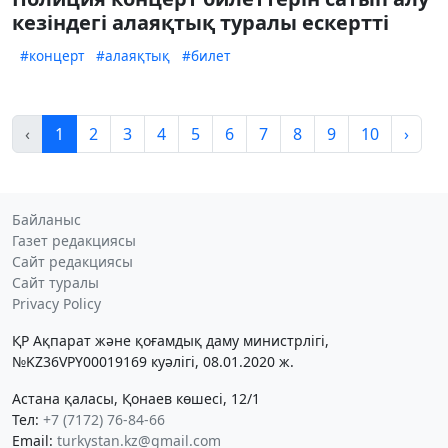
кезіндегі алаяқтық туралы ескертті
#концерт
#алаяқтық
#билет
‹
1
2
3
4
5
6
7
8
9
10
›
Байланыс
Газет редакциясы
Сайт редакциясы
Сайт туралы
Privacy Policy
ҚР Ақпарат және қоғамдық даму министрлігі,
№KZ36VPY00019169 куәлігі, 08.01.2020 ж.
Астана қаласы, Қонаев көшесі, 12/1
Тел:
+7 (7172) 76-84-66
Email:
turkystan.kz@gmail.com