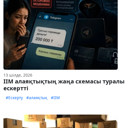
13 шілде, 2026
ІІМ алаяқтықтың жаңа схемасы туралы
ескертті
#Ескерту
#алаяқтық
#ІІМ