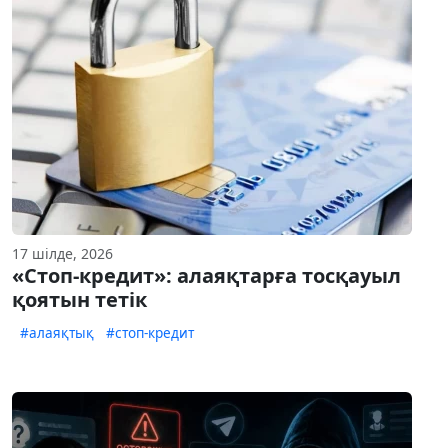
17 шілде, 2026
«Стоп-кредит»: алаяқтарға тосқауыл
қоятын тетік
#алаяқтық
#стоп-кредит