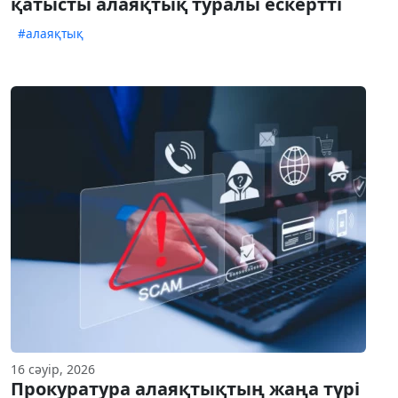
қатысты алаяқтық туралы ескертті
#алаяқтық
16 сәуір, 2026
Прокуратура алаяқтықтың жаңа түрі