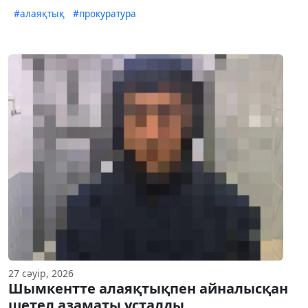
#алаяқтық
#прокуратура
27 сәуір, 2026
Шымкентте алаяқтықпен айналысқан
шетел азаматы ұсталды