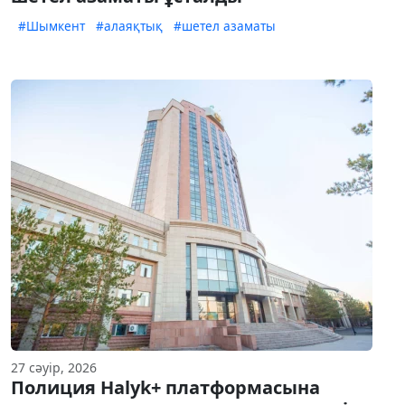
#Шымкент
#алаяқтық
#шетел азаматы
27 сәуір, 2026
Полиция Halyk+ платформасына