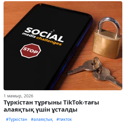
1 мамыр, 2026
Түркістан тұрғыны TikTok-тағы
алаяқтық үшін ұсталды
#Түркістан
#алаяқтық
#тикток