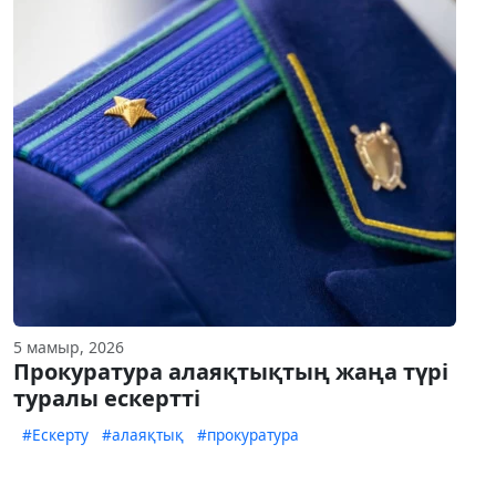
5 мамыр, 2026
Прокуратура алаяқтықтың жаңа түрі
туралы ескертті
#Ескерту
#алаяқтық
#прокуратура