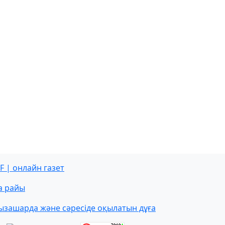
F | онлайн газет
а райы
ызашарда және сәресіде оқылатын дұға