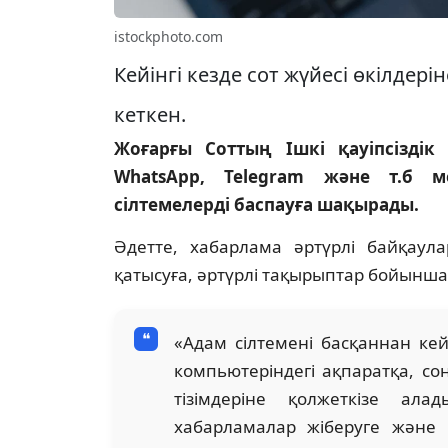
istockphoto.com
Кейінгі кезде сот жүйесі өкілдер
кеткен.
Жоғарғы Соттың Ішкі қауіпсіздік
WhatsApp, Telegram және т.б м
сілтемелерді баспауға шақырады.
Әдетте, хабарлама әртүрлі байқаул
қатысуға, әртүрлі тақырыптар бойынш
«Адам сілтемені басқаннан ке
компьютеріндегі ақпаратқа, со
тізімдеріне қолжеткізе ал
хабарламалар жіберуге және 