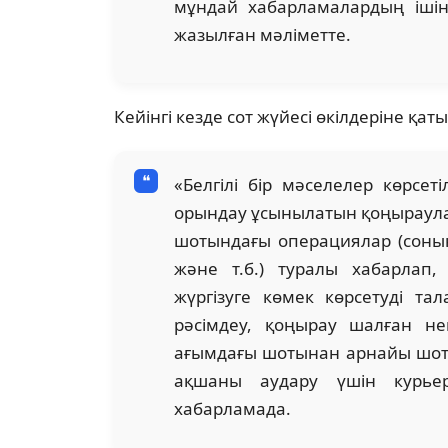
мұндай хабарламалардың ішін
жазылған мәліметте.
Кейінгі кезде сот жүйесі өкілдеріне қа
«Белгілі бір мәселелер көрсет
орындау ұсынылатын қоңыраулар
шотындағы операциялар (соның
және т.б.) туралы хабарлап
жүргізуге көмек көрсетуді та
рәсімдеу, қоңырау шалған н
ағымдағы шотынан арнайы шотқ
ақшаны аудару үшін курье
хабарламада.