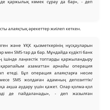
де қаржылық көмек сұрау да бар», - деп
тысты алаяқтық әрекеттер жиілеп кеткен.
ілген және ҰҚК қызметкерінің нұсқауларын
 мен SMS-тар да бар. Мұндайда күдікті банк
 ішінде лаңкестік топтарды қаржыландыру
, қарапайым азаматтан арнайы операция
лап етеді. Бұл операция алаяқтарға несие
емесе SMS жолдаған адамның депозиттік/
а ақша аудару үшін қажет. Олар қолма-қол
рді де пайдаланады», - деп жазылған