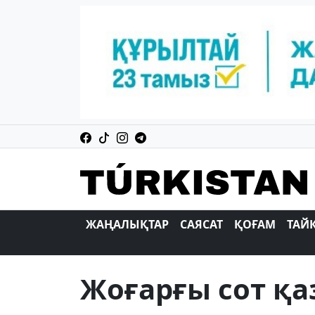
ЖАҢАЛЫҚТАР
САЯСАТ
ҚОҒАМ
ТАЙ
Жоғарғы сот қ