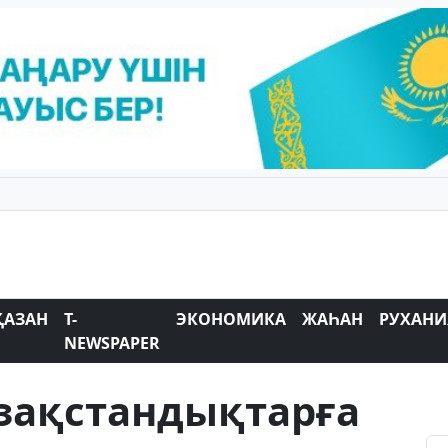
ҚАЗАН
T-
ЭКОНОМИКА
ЖАҺАН
РУХАНИ
NEWSPAPER
азақстандықтарға