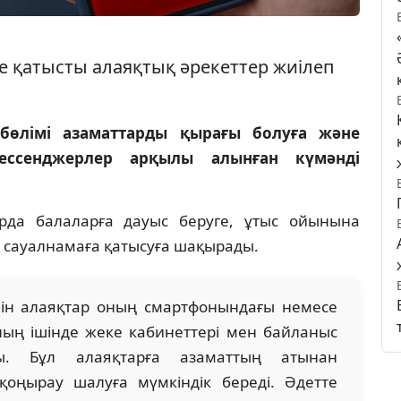
іне қатысты алаяқтық әрекеттер жиілеп
 бөлімі азаматтарды қырағы болуға және
ессенджерлер арқылы алынған күмәнді
арда балаларға дауыс беруге, ұтыс ойынына
а сауалнамаға қатысуға шақырады.
йін алаяқтар оның смартфонындағы немесе
ның ішінде жеке кабинеттері мен байланыс
ады. Бұл алаяқтарға азаматтың атынан
қоңырау шалуға мүмкіндік береді. Әдетте