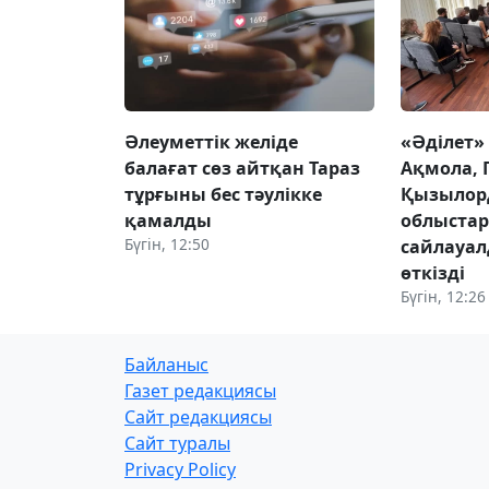
Әлеуметтік желіде
«Әділет»
балағат сөз айтқан Тараз
Ақмола, 
тұрғыны бес тәулікке
Қызылор
қамалды
облыста
Бүгін, 12:50
сайлауал
өткізді
Бүгін, 12:26
Байланыс
Газет редакциясы
Сайт редакциясы
Сайт туралы
Privacy Policy