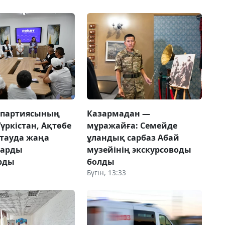
 партиясының
Казармадан —
Түркістан, Ақтөбе
мұражайға: Семейде
тауда жаңа
ұландық сарбаз Абай
ларды
музейінің экскурсоводы
рды
болды
Бүгін, 13:33