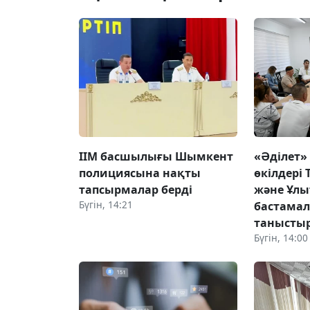
ІІМ басшылығы Шымкент
«Әділет»
полициясына нақты
өкілдері 
тапсырмалар берді
және Ұлы
Бүгін, 14:21
бастама
танысты
Бүгін, 14:00