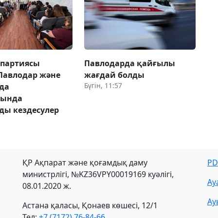
 партиясы
Павлодарда қайғылы
Павлодар және
жағдай болды
Бүгін, 11:57
да
рында
ды кездесулер
ҚР Ақпарат және қоғамдық даму
PD
министрлігі, №KZ36VPY00019169 куәлігі,
Ау
08.01.2020 ж.
Ау
Астана қаласы, Қонаев көшесі, 12/1
Тел:
+7 (7172) 76-84-66