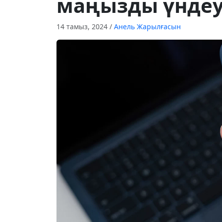
маңызды үндеу
14 тамыз, 2024
/
Анель Жарылғасын