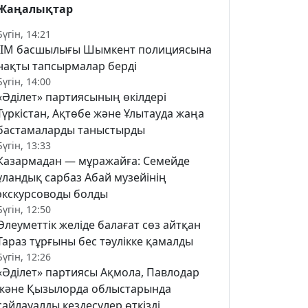
Жаңалықтар
Бүгін, 14:21
ІІМ басшылығы Шымкент полициясына
нақты тапсырмалар берді
Бүгін, 14:00
«Әділет» партиясының өкілдері
Түркістан, Ақтөбе және Ұлытауда жаңа
бастамаларды таныстырды
Бүгін, 13:33
Казармадан — мұражайға: Семейде
ұландық сарбаз Абай музейінің
экскурсоводы болды
Бүгін, 12:50
Әлеуметтік желіде балағат сөз айтқан
Тараз тұрғыны бес тәулікке қамалды
Бүгін, 12:26
«Әділет» партиясы Ақмола, Павлодар
және Қызылорда облыстарында
сайлауалды кездесулер өткізді