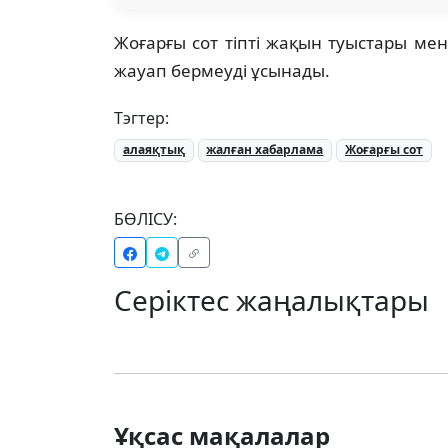
Жоғарғы сот тіпті жақын туыстары ме
жауап бермеуді ұсынады.
Тэгтер:
алаяқтық
жалған хабарлама
Жоғарғы сот
БӨЛІСУ:
Серіктес жаңалықтары
Ұқсас мақалалар