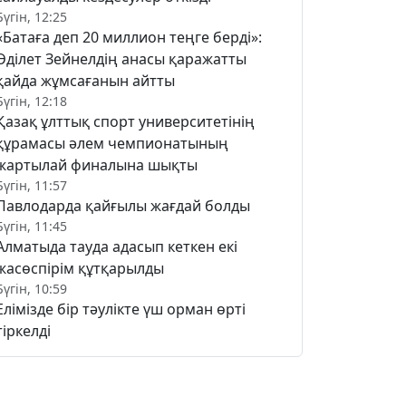
Бүгін, 12:25
«Батаға деп 20 миллион теңге берді»:
Әділет Зейнелдің анасы қаражатты
қайда жұмсағанын айтты
Бүгін, 12:18
Қазақ ұлттық спорт университетінің
құрамасы әлем чемпионатының
жартылай финалына шықты
Бүгін, 11:57
Павлодарда қайғылы жағдай болды
Бүгін, 11:45
Алматыда тауда адасып кеткен екі
жасөспірім құтқарылды
Бүгін, 10:59
Елімізде бір тәулікте үш орман өрті
тіркелді