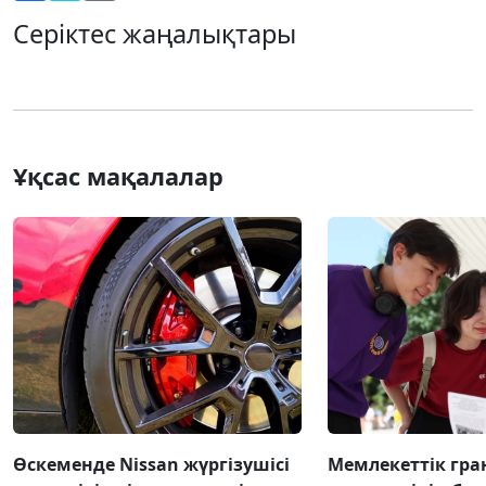
Серіктес жаңалықтары
Ұқсас мақалалар
Өскеменде Nissan жүргізушісі
Мемлекеттік гра