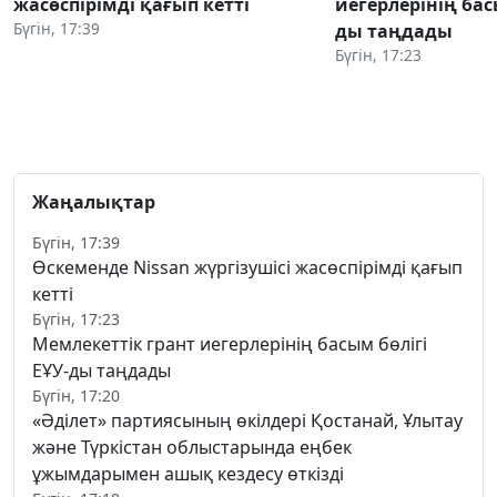
жасөспірімді қағып кетті
иегерлерінің бас
Бүгін, 17:39
ды таңдады
Бүгін, 17:23
Жаңалықтар
Бүгін, 17:39
Өскеменде Nissan жүргізушісі жасөспірімді қағып
кетті
Бүгін, 17:23
Мемлекеттік грант иегерлерінің басым бөлігі
ЕҰУ-ды таңдады
Бүгін, 17:20
«Әділет» партиясының өкілдері Қостанай, Ұлытау
және Түркістан облыстарында еңбек
ұжымдарымен ашық кездесу өткізді