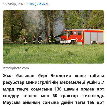
15 сәуір, 2025
/
Інжу Әлихан
istockphoto.com
Жыл басынан бері Экология және табиғи
ресурстар министрлігінің мекемелері үшін 3,7
млрд теңге сомасына 136 шағын орман өрт
сөндіру кешені мен 60 трактор жеткізілді.
Маусым айының соңына дейін тағы 166 өрт