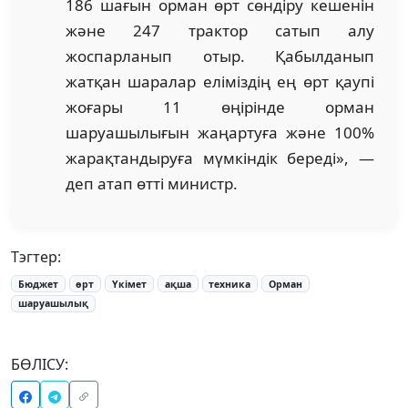
186 шағын орман өрт сөндіру кешенін
және 247 трактор сатып алу
жоспарланып отыр. Қабылданып
жатқан шаралар еліміздің ең өрт қаупі
жоғары 11 өңірінде орман
шаруашылығын жаңартуға және 100%
жарақтандыруға мүмкіндік береді», —
деп атап өтті министр.
Тэгтер:
Бюджет
өрт
Үкімет
ақша
техника
Орман
шаруашылық
БӨЛІСУ: