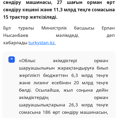
сөндіру машинасы, 27 шағын орман өрт
сөндіру кешені және 11,3 млрд теңге сомасына
15 трактор жеткізіледі.
Бұл туралы Министрлік басшысы Ерлан
Нысанбаев мәлімдеді, деп
хабарлады
turkystan.kz.
«Облыс әкімдіктері орман
шаруашылығын жарақтандыруға биыл
жергілікті бюджеттен 6,3 млрд теңге
және лизинг есебінен 20 млрд теңге
бөлді. Осылайша, жыл соңына дейін
әкімдіктердің орман
шаруашылықтарына 26,3 млрд теңге
сомасына 186 өрт сөндіру машинасын,