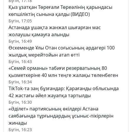
Бүгін, 17:18
Қыз ұзатқан Төреғали Төреәлінің қарындасы
көпшіліктің сынына қалды (ВИДЕО)
Бүгін, 17:05
Астанада ұшақта жанжал шығарған мас
жолаушы қамауға алынды
Бүгін, 16:49
Өскеменде Ұлы Отан соғысының ардагері 100
жылдық мерейтойын атап өтті
Бүгін, 16:43
«Семей орманы» табиғи резерватының 80
қызметкеріне 40 млн теңге жалақы төленбеген
Бүгін, 16:34
TikTok-та заң бұзғандар: Қарағанды облысында
42 жастағы әйел жауапқа тартылды
Бүгін, 16:30
«Әділет» партиясының өкілдері Астана
саябағында тұрғындардың ұсыныс-пікірлерін
жинады
Бүгін, 16:23