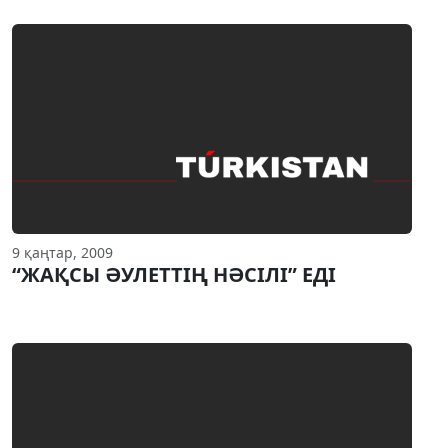
9 қаңтар, 2009
“ЖАҚСЫ ӘУЛЕТТIҢ НӘСIЛI” ЕДI