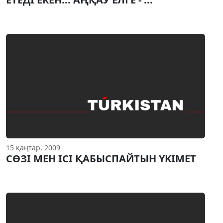
15 қаңтар, 2009
СӨЗI МЕН IСI ҚАБЫСПАЙТЫН YKIMET