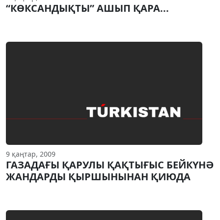
“КӨКСАНДЫҚТЫ” АШЫП ҚАРА...
9 қаңтар, 2009
ГАЗАДАҒЫ ҚАРУЛЫ ҚАҚТЫҒЫС БЕЙКҮНӘ
ЖАНДАРДЫ ҚЫРШЫНЫНАН ҚИЮДА