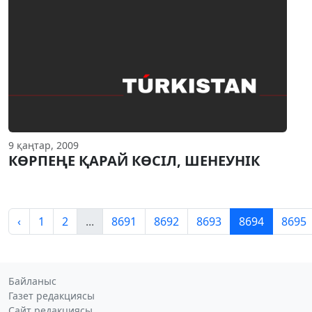
9 қаңтар, 2009
КӨРПЕҢЕ ҚАРАЙ КӨСIЛ, ШЕНЕУНIК
‹
1
2
...
8691
8692
8693
8694
8695
Байланыс
Газет редакциясы
Сайт редакциясы