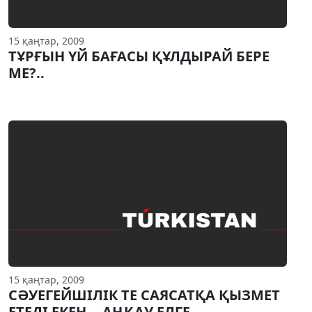
15 қаңтар, 2009
ТҰРҒЫН ҮЙ БАҒАСЫ ҚҰЛДЫРАЙ БЕРЕ
МЕ?..
15 қаңтар, 2009
СӘУЕГЕЙШIЛIК ТЕ САЯСАТҚА ҚЫЗМЕТ
ЕТЕДI ЕКЕН... АҢҚАУ ЕЛГЕ - ...