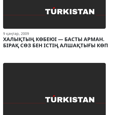
9 қаңтар, 2009
ХАЛЫҚТЫҢ КӨБЕЮI — БАСТЫ АРМАН.
БIРАҚ СӨЗ БЕН IСТIҢ АЛШАҚТЫҒЫ КӨП