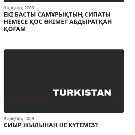
9 қаңтар, 2009
ЕКI БАСТЫ САМҰРЫҚТЫҢ СИПАТЫ
НЕМЕСЕ ҚОС ӨКIМЕТ АБДЫРАТҚАН
ҚОҒАМ
9 қаңтар, 2009
СИЫР ЖЫЛЫНАН НЕ КYТЕМIЗ?