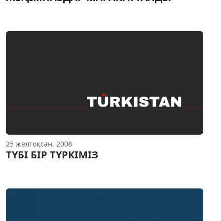
25 желтоқсан, 2008
ТҮБI БIР ТҮРКIМIЗ