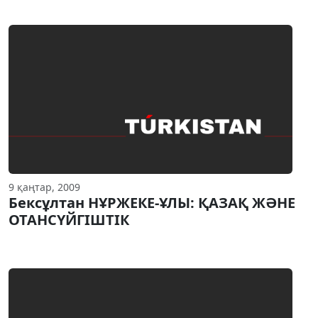
9 қаңтар, 2009
Бексұлтан НҰРЖЕКЕ-ҰЛЫ: ҚАЗАҚ ЖӘНЕ
ОТАНСҮЙГIШТIК