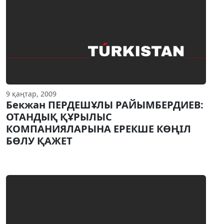
9 қаңтар, 2009
Бекжан ПЕРДЕШҰЛЫ РАЙЫМБЕРДИЕВ:
ОТАНДЫҚ ҚҰРЫЛЫС
КОМПАНИЯЛАРЫНА ЕРЕКШЕ КӨҢIЛ
БӨЛУ ҚАЖЕТ