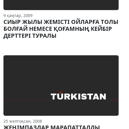
9 қаңтар, 2009
СИЫР ЖЫЛЫ ЖЕМIСТI ОЙЛАРҒА ТОЛЫ
БОЛҒАЙ НЕМЕСЕ ҚОҒАМНЫҢ КЕЙБIР
ДЕРТТЕРI ТУРАЛЫ
25 желтоқсан, 2008
ЖЕҢIМПАЗДАР МАРАПАТТАЛДЫ