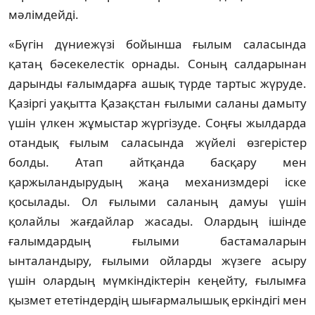
мәлімдейді.
«Бүгін дүниежүзі бойынша ғылым саласында
қатаң бəсекелестік орнады. Соның салдарынан
дарынды ғалымдарға ашық түрде тартыс жүруде.
Қазіргі уақытта Қазақстан ғылыми саланы дамыту
үшін үлкен жұмыстар жүргізуде. Соңғы жылдарда
отандық ғылым саласында жүйелі өзгерістер
болды. Атап айтқанда басқару мен
қаржыландырудың жаңа механизмдері іске
қосылады. Ол ғылыми саланың дамуы үшін
қолайлы жағдайлар жасады. Олардың ішінде
ғалымдардың ғылыми бастамаларын
ынталандыру, ғылыми ойларды жүзеге асыру
үшін олардың мүмкіндіктерін кеңейту, ғылымға
қызмет ететіндердің шығармалышық еркіндігі мен