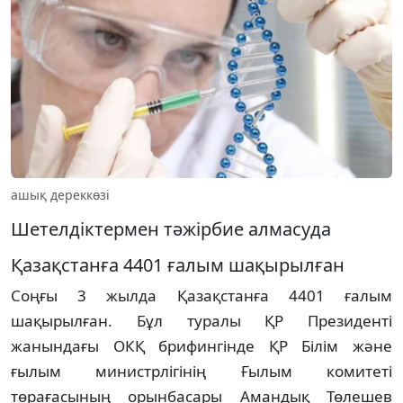
ашық дереккөзі
Шетелдіктермен тәжірбие алмасуда
Қазақстанға 4401 ғалым шақырылған
Соңғы 3 жылда Қазақстанға 4401 ғалым
шақырылған. Бұл туралы ҚР Президенті
жанындағы ОКҚ брифингінде ҚР Білім жəне
ғылым министрлігінің Ғылым комитеті
төрағасының орынбасары Амандық Төлешев