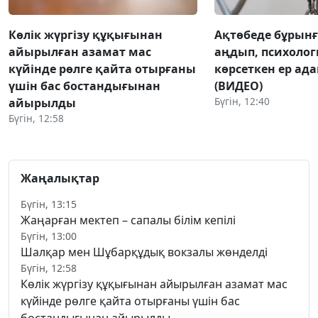
Көлік жүргізу құқығынан
Ақтөбеде бұрынғы
айырылған азамат мас
аңдып, психоло
күйінде рөлге қайта отырғаны
көрсеткен ер ад
үшін бас бостандығынан
(ВИДЕО)
Бүгін, 12:40
айырылды
Бүгін, 12:58
Жаңалықтар
Бүгін, 13:15
Жаңарған мектеп – сапалы білім кепілі
Бүгін, 13:00
Шалқар мен Шұбарқұдық вокзалы жөнделді
Бүгін, 12:58
Көлік жүргізу құқығынан айырылған азамат мас
күйінде рөлге қайта отырғаны үшін бас