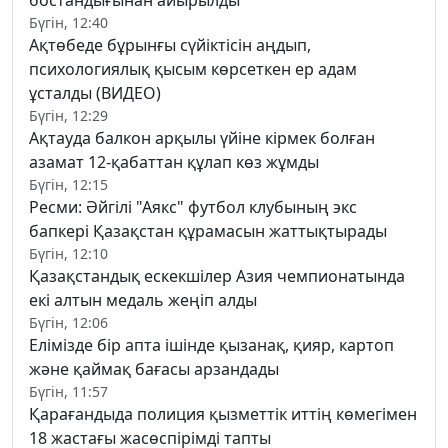
бостандығынан айырылды
Бүгін, 12:40
Ақтөбеде бұрынғы сүйіктісін аңдып,
психологиялық қысым көрсеткен ер адам
ұсталды (ВИДЕО)
Бүгін, 12:29
Ақтауда балкон арқылы үйіне кірмек болған
азамат 12-қабаттан құлап көз жұмды
Бүгін, 12:15
Ресми: Әйгілі "Аякс" футбол клубының экс
бапкері Қазақстан құрамасын жаттықтырады
Бүгін, 12:10
Қазақстандық ескекшілер Азия чемпионатында
екі алтын медаль жеңіп алды
Бүгін, 12:06
Елімізде бір апта ішінде қызанақ, қияр, картоп
және қаймақ бағасы арзандады
Бүгін, 11:57
Қарағандыда полиция қызметтік иттің көмегімен
18 жастағы жасөспірімді тапты