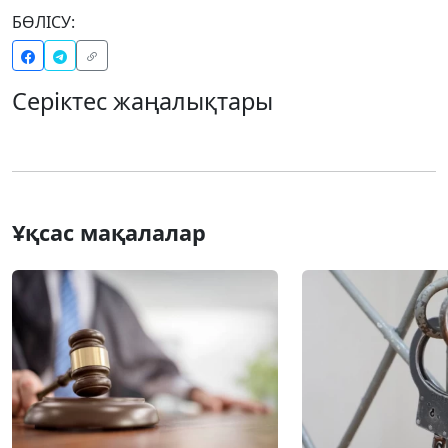
БӨЛІСУ:
Серіктес жаңалықтары
Ұқсас мақалалар