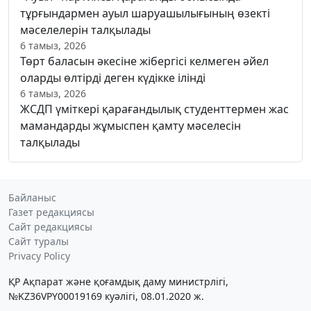
тұрғындармен ауыл шаруашылығының өзекті
мәселелерін талқылады
6 тамыз, 2026
Төрт баласын әкесіне жібергісі келмеген әйел
оларды өлтірді деген күдікке ілінді
6 тамыз, 2026
ЖСДП үміткері қарағандылық студенттермен жас
мамандарды жұмыспен қамту мәселесін
талқылады
Байланыс
Газет редакциясы
Сайт редакциясы
Сайт туралы
Privacy Policy
ҚР Ақпарат және қоғамдық даму министрлігі,
№KZ36VPY00019169 куәлігі, 08.01.2020 ж.