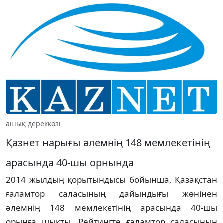
ашық дереккөзі
Қазнет нарығы әлемнің 148 мемлекетінің
арасында 40-шы орнында
2014 жылдың қорытындысы бойынша, Қазақстан
ғаламтор саласының дайындығы жөнінен
әлемнің 148 мемлекетінің арасында 40-шы
орынға шықты. Рейтингте ғаламтор саласының