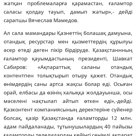
жатқан проблемаларға қарамастан, ғаламтор
саласы қолдау тауып, дамып жатыр»,- дейді
сарапшы Вячеслав Мамедов.
Ал сала мамандары Қазнеттің болашақ дамуына,
отандық ресурстар мен қызметтердің құрылуы
әсер етеді деген пікір бірдіруде. Қазақстаннның
ғаламтор қауымдастының президенті, Шавкат
Сабиров: «Ақпараттық саланы отандық
контентпен толықтырып отыру қажет. Отандық
өнімдердің саны артса жақсы болар еді. Осыған
орай, елбасы да өзінің халыққа жолдауынша, осы
мәселені нақтылап айтып өткен еді»,-дейді.
Қазконтент компаниясының деректеріне сүйенер
болсақ, қазір Қазақстанда ғаламторды 12 млн.
адам пайдаланады, тұтынушылардың 40 пайызы
ғаламторды теледидардан кейінгі сенімді ақпарат