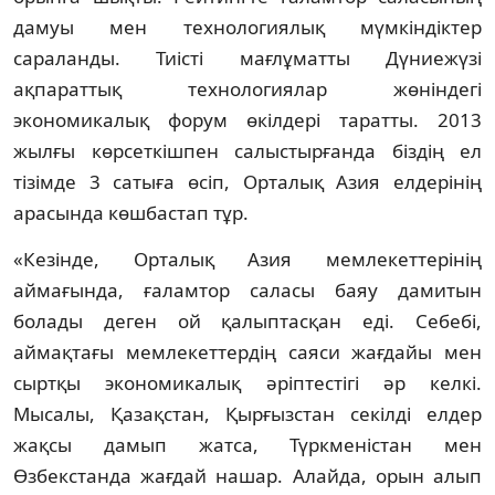
дамуы мен технологиялық мүмкіндіктер
сараланды. Тиісті мағлұматты Дүниежүзі
ақпараттық технологиялар жөніндегі
экономикалық форум өкілдері таратты. 2013
жылғы көрсеткішпен салыстырғанда біздің ел
тізімде 3 сатыға өсіп, Орталық Азия елдерінің
арасында көшбастап тұр.
«Кезінде, Орталық Азия мемлекеттерінің
аймағында, ғаламтор саласы баяу дамитын
болады деген ой қалыптасқан еді. Себебі,
аймақтағы мемлекеттердің саяси жағдайы мен
сыртқы экономикалық әріптестігі әр келкі.
Мысалы, Қазақстан, Қырғызстан секілді елдер
жақсы дамып жатса, Түркменістан мен
Өзбекстанда жағдай нашар. Алайда, орын алып