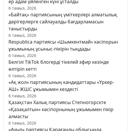
ер адам үйленген күні ұсталды
6 тамыз, 2026
«Байтақ» партиясының үміткерлері алматылық
дәрігерлерге сайлауалды бағдарламасын
таныстырды
6 тамыз, 2026
Respublica партиясы «Шымкентмай» кәсіпорын
ұжымының ұсыныс-пікірін тыңдады
6 тамыз, 2026
Белгілі TikTok блогерді тікелей эфир кезінде
өлтіріп кетті
6 тамыз, 2026
«Ақ жол» партиясының кандидаттары «Үркер-
АШ» ЖШС ұжымымен кездесті
6 тамыз, 2026
Қазақстан Халық партиясы Степногорскте
«Қазақалтын» кәсіпорнының ұжымымен пікір
алмасты
6 тамыз, 2026
«Ауыл» партиясы Қарағанды облысында