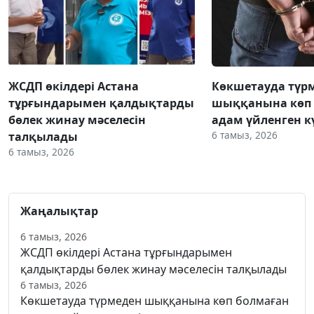
ЖСДП өкілдері Астана
Көкшетауда түр
тұрғындарымен қалдықтарды
шыққанына көп 
бөлек жинау мәселесін
адам үйленген к
6 тамыз, 2026
талқылады
6 тамыз, 2026
Жаңалықтар
6 тамыз, 2026
ЖСДП өкілдері Астана тұрғындарымен
қалдықтарды бөлек жинау мәселесін талқылады
6 тамыз, 2026
Көкшетауда түрмеден шыққанына көп болмаған