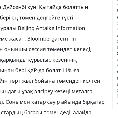
а Дүйсенбі күні Қытайда болаттың
ері ең төмен деңгейге түсті —
уралы Beijing Antaike Information
еме жасап, Bloombergагенттігі
н оныншы сессия төмендеп келеді,
қарқынды құрылыс кезеңінің
ынан бері ҚХР-да болат 11%-ға
йін төрт жыл бойына төмендеп келген,
ындағы ұзақ әлсіреу кезеңі металға
зді. Сонымен қатар сәуір айында бірқатар
стардың бағасы төмендеді, алайда