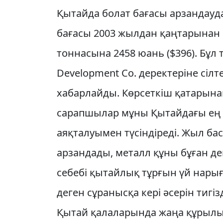
Қытайда болат бағасы арзандауд
бағасы 2003 жылдан қаңтарынан б
тоннасына 2458 юань ($396). Бұл т
Development Co. деректеріне сілт
хабарлайды. Көрсеткіш қатарына
сарапшылар мұны Қытайдағы ең 
аяқталуымен түсіндіреді. Жыл бас
арзандады, металл құны бұған де
себебі қытайлық тұрғын үй нарығ
деген сұранысқа кері әсерін тигі
Қытай қалаларында жаңа құрылы