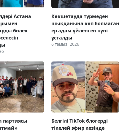
лдері Астана
Көкшетауда түрмеден
арымен
шыққанына көп болмаған
арды бөлек
ер адам үйленген күні
селесін
ұсталды
6 тамыз, 2026
ды
26
ca партиясы
Белгілі TikTok блогерді
нтмай»
тікелей эфир кезінде