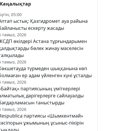
Жаңалықтар
Бүгін, 05:00
Аптап ыстық: Қазгидромет ауа райына
байланысты ескерту жасады
6 тамыз, 2026
ЖСДП өкілдері Астана тұрғындарымен
қалдықтарды бөлек жинау мәселесін
талқылады
6 тамыз, 2026
Көкшетауда түрмеден шыққанына көп
болмаған ер адам үйленген күні ұсталды
6 тамыз, 2026
«Байтақ» партиясының үміткерлері
алматылық дәрігерлерге сайлауалды
бағдарламасын таныстырды
6 тамыз, 2026
Respublica партиясы «Шымкентмай»
кәсіпорын ұжымының ұсыныс-пікірін
тыңдады