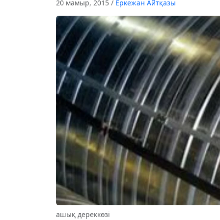
20 мамыр, 2015
/
Еркежан Айтқазы
ашық дереккөзі