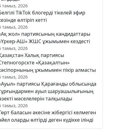
6 тамыз, 2026
Белгілі TikTok блогерді тікелей эфир
кезінде өлтіріп кетті
6 тамыз, 2026
«Ақ жол» партиясының кандидаттары
«Үркер-АШ» ЖШС ұжымымен кездесті
6 тамыз, 2026
Қазақстан Халық партиясы
Степногорскте «Қазақалтын»
кәсіпорнының ұжымымен пікір алмасты
6 тамыз, 2026
«Ауыл» партиясы Қарағанды облысында
тұрғындармен ауыл шаруашылығының
өзекті мәселелерін талқылады
6 тамыз, 2026
Төрт баласын әкесіне жібергісі келмеген
әйел оларды өлтірді деген күдікке ілінді