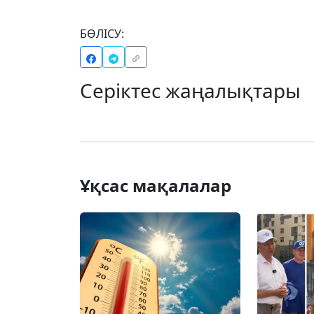
БӨЛІСУ:
Серіктес жаңалықтары
Ұқсас мақалалар