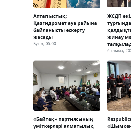
Аптап ыстық:
ЖСДП өкі
Қазгидромет ауа райына
тұрғынд
байланысты ескерту
қалдықт
жасады
жинау мә
Бүгін, 05:00
талқыла
6 тамыз, 20
«Байтақ» партиясының
Respubli
үміткерлері алматылық
«Шымке