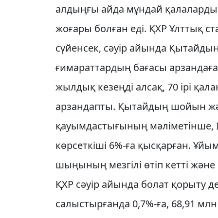
алдыңғы айда мұндай қалалардың
жоғары болған еді. ҚХР Ұлттық с
сүйенсек, сәуір айында Қытайдың
ғимараттардың бағасы арзандаған
жылдық кезеңді алсақ, 70 ірі қал
арзандапты. Қытайдың шойын жә
қауымдастығының мәліметінше, І
көрсеткіші 6%-ға қысқарған. Ұ
шыңының мезгілі өтіп кетті және 
ҚХР сәуір айында болат қорыту 
салыстырғанда 0,7%-ға, 68,91 млн