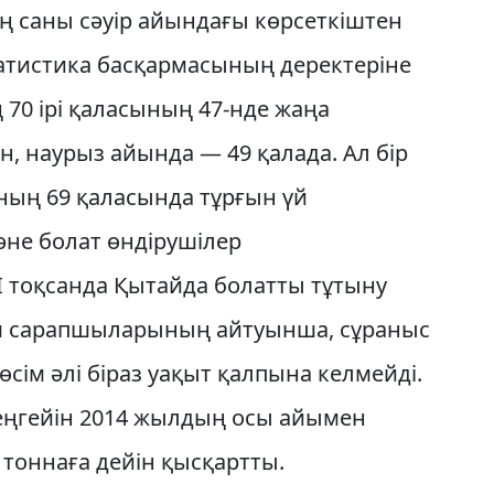
 саны сәуір айындағы көрсеткіштен
татистика басқармасының деректеріне
 70 ірі қаласының 47-нде жаңа
, наурыз айында — 49 қалада. Ал бір
аның 69 қаласында тұрғын үй
не болат өндірушілер
 тоқсанда Қытайда болатты тұтыну
йым сарапшыларының айтуынша, сұраныс
өсім әлі біраз уақыт қалпына келмейді.
деңгейін 2014 жылдың осы айымен
 тоннаға дейін қысқартты.