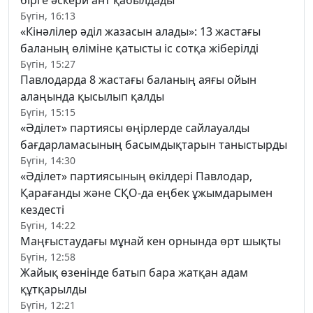
бірге әскери ант қабылдады
Бүгін, 16:13
«Кінәлілер әділ жазасын алады»: 13 жастағы
баланың өліміне қатысты іс сотқа жіберілді
Бүгін, 15:27
Павлодарда 8 жастағы баланың аяғы ойын
алаңында қысылып қалды
Бүгін, 15:15
«Әділет» партиясы өңірлерде сайлауалды
бағдарламасының басымдықтарын таныстырды
Бүгін, 14:30
«Әділет» партиясының өкілдері Павлодар,
Қарағанды және СҚО-да еңбек ұжымдарымен
кездесті
Бүгін, 14:22
Маңғыстаудағы мұнай кен орнында өрт шықты
Бүгін, 12:58
Жайық өзенінде батып бара жатқан адам
құтқарылды
Бүгін, 12:21