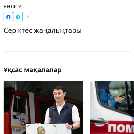
БӨЛІСУ:
Серіктес жаңалықтары
Ұқсас мақалалар