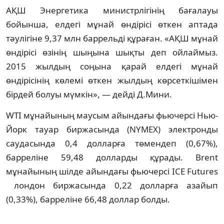
АҚШ Энергетика министрлігінің бағалауы
бойынша, елдегі мұнай өндірісі өткен аптада
тәулігіне 9,37 млн баррельді құраған. «АҚШ мұнай
өндірісі өзінің шыңына шықты деп ойлаймыз.
2015 жылдың соңына қарай елдегі мұнай
өндірісінің көлемі өткен жылдың көрсеткішімен
бірдей болуы мүмкін», — дейді Д.Мини.
WTI мұнайының маусым айындағы фьючерсі Нью-
Йорк тауар биржасында (NYMEX) электронды
саудасында 0,4 долларға төмендеп (0,67%),
барреліне 59,48 долларды құрады. Brent
мұнайының шілде айындағы фьючерсі ICE Futures
лондон биржасында 0,22 долларға азайып
(0,33%), барреліне 66,48 доллар болды.