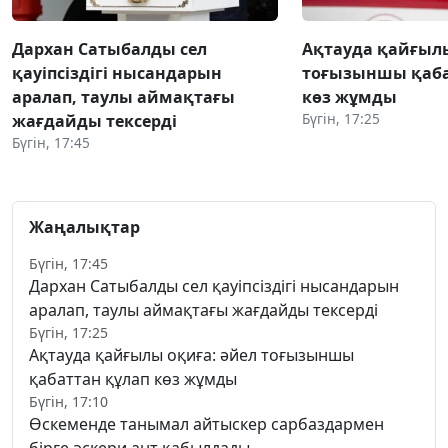
Дархан Сатыбалды сел
Ақтауда қайғылы
қауіпсіздігі нысандарын
тоғызыншы қаба
аралап, таулы аймақтағы
көз жұмды
Бүгін, 17:25
жағдайды тексерді
Бүгін, 17:45
Жаңалықтар
Бүгін, 17:45
Дархан Сатыбалды сел қауіпсіздігі нысандарын
аралап, таулы аймақтағы жағдайды тексерді
Бүгін, 17:25
Ақтауда қайғылы оқиға: әйел тоғызыншы
қабаттан құлап көз жұмды
Бүгін, 17:10
Өскеменде танымал айтыскер сарбаздармен