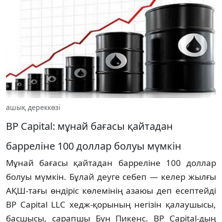
ашық дереккөзі
BP Capital: мұнай бағасы қайтадан
барреліне 100 доллар болуы мүмкін
Мұнай бағасы қайтадан барреліне 100 доллар
болуы мүмкін. Бұлай деуге себеп — келер жылғы
АҚШ-тағы өндіріс көлемінің азаюы деп есептейді
BP Capital LLC хедж-қорының негізін қалаушысы,
басшысы, сарапшы Бун Пикенс. BP Capital-дың