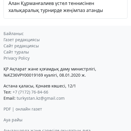
Алан Құрманғалиев үстел теннисінен
халықаралық турнирде жеңімпаз атанды
Байланыс
Газет редакциясы
Сайт редакциясы
Сайт туралы
Privacy Policy
ҚР Ақпарат және қоғамдық даму министрлігі,
№KZ36VPY00019169 куәлігі, 08.01.2020 ж.
Астана қаласы, Қонаев көшесі, 12/1
Тел:
+7 (7172) 76-84-66
Email:
turkystan.kz@gmail.com
PDF | онлайн газет
Ауа райы
Ауызашарда және сәресіде оқылатын дұға