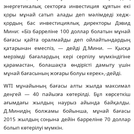
энергетикалық секторға инвестиция құятын екі
қоры мұнай сатып алады деп мәлімдеді хедж-
қордың бас инвестициялық директоры Дэвид
Мини: «Біз барреліне 100 доллар болатын мұнай
бағасы қайта оралмайды деп ойлайтындардың
қатарынан емеспіз, — дейді Д.Мини. — Қысқа
мерзімді бағалардың кері серпілу мүмкіндігіне
қарамастан, болашақта өндірісті дамыту үшін
мұнай бағасының жоғары болуы керек»,-дейді.
WTI мұнайының бағасы алты жылда максимал
деңгей — 40 пайызға көтерілді. Бұл көрсеткіш
ағымдағы жылдың наурыз айында байқалды.
Д.Минидің болжамы бойынша, мұнай бағасы
2015 жылдың соңына дейін барреліне 70 доллар
болып көтерілуі мүмкін.