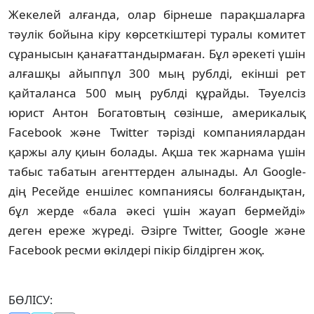
Жекелей алғанда, олар бірнеше парақшаларға
тәулік бойына кіру көрсеткіштері туралы комитет
сұранысын қанағаттандырмаған. Бұл әрекеті үшін
алғашқы айыппұл 300 мың рублді, екінші рет
қайталанса 500 мың рублді құрайды. Тәуелсіз
юрист Антон Богатовтың сөзінше, америкалық
Facebook және Twitter тәрізді компаниялардан
қаржы алу қиын болады. Ақша тек жарнама үшін
табыс табатын агенттерден алынады. Ал Google-
дің Ресейде еншілес компаниясы болғандықтан,
бұл жерде «бала әкесі үшін жауап бермейді»
деген ереже жүреді. Әзірге Twitter, Google және
Facebook ресми өкілдері пікір білдірген жоқ.
БӨЛІСУ: