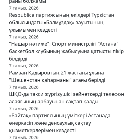
райы болжамы
7 тамыз, 2026
Respublica партиясының өкілдері Түркістан
облысындағы «Балмұздақ» зауытының
ұжымымен кездесті
7 тамыз, 2026
"Нашар нәтиже": Спорт министрлігі "Астана"
баскетбол клубының жабылуына қатысты пікір
білдірді
7 тамыз, 2026
Рамзан Қадыровтың 21 жастағы ұлына
"Шешенстан қаһарманы" атағы берілді
7 тамыз, 2026
ШҚО-да такси жүргізушісі зейнеткерді телефон
алаяғының арбауынан сақтап қалды
7 тамыз, 2026
«Байтақ» партиясының үміткері Астанада
өнеркәсіп және денсаулық сақтау
қызметкерлерімен кездесті
7 тамыз, 2026