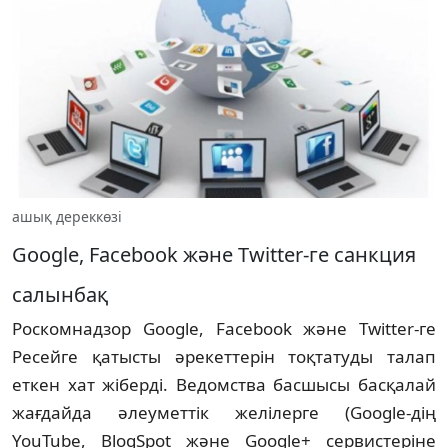
ашық дереккөзі
Google, Facebook және Twitter-ге санкция
салынбақ
Роскомнадзор Google, Facebook және Twitter-ге
Ресейге қатысты әрекеттерін тоқтатуды талап
еткен хат жіберді. Ведомства басшысы басқалай
жағдайда әлеуметтік желілерге (Google-дің
YouTube, BlogSpot және Google+ сервистеріне