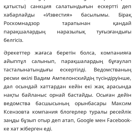
қатысты) санкция салатындығын ескертті деп
хабарлайды «Известия» басылымы. Бірақ
Роскомнадзор тарапынан қандай
парақшалардың наразылық туғызғандығы
белгісіз.
Әрекеттер жағаса беретін болса, компанияға
айыппұл салынып, парақшалардың бұғаулап
тасталынатындығы ескертілді. Ведомстваның
ресми өкілі Вадим Ампелонскийдің түсіндіруінше,
дәл осындай хаттардан кейін екі жақ арасында
нақты байланыс орнай бастайды. Осыған дейін
ведомства басшысының орынбасары Максим
Ксензовта компания блогерлер туралы ресейлік
заңды бұзып отыр деп атап, Google мен Facebook-
ке хат жіберген еді.