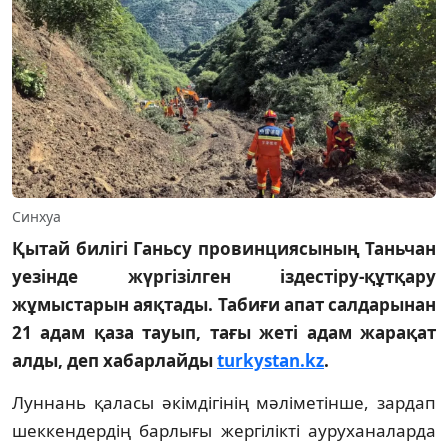
Синхуа
Қытай билігі Ганьсу провинциясының Таньчан
уезінде жүргізілген іздестіру-құтқару
жұмыстарын аяқтады. Табиғи апат салдарынан
21 адам қаза тауып, тағы жеті адам жарақат
алды, деп хабарлайды
turkystan.kz
.
Луннань қаласы әкімдігінің мәліметінше, зардап
шеккендердің барлығы жергілікті ауруханаларда