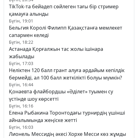
TikTok-та бейәдеп сөйлеген тағы бір стример
қамауға алынды
Бүгін, 19:01
Бельгия Королі Филипп Қазақстанға мемлекет
сапармен келеді
Бүгін, 18:22
Астанада Қорғалжын тас жолы ішінара
жабылады
Бүгін, 17:03
Неліктен 120 балл грант алуға әрдайым кепілдік
бермейді, ал 100 балл жеткілікті болуы мүмкін?
Бүгін, 16:44
Қонаевта флайбордшы «Әділет» туымен су
үстінде шоу көрсетті
Бүгін, 16:16
Елена Рыбакина Торонтодағы турнирдің үшінші
айналымында жеңіске жетті
Бүгін, 16:03
Лионель Мессидің әкесі Хорхе Месси көз жұмды