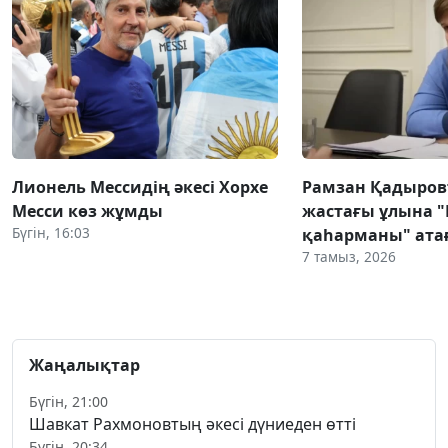
Лионель Мессидің әкесі Хорхе
Рамзан Қадыров
Месси көз жұмды
жастағы ұлына 
Бүгін, 16:03
қаһарманы" атағ
7 тамыз, 2026
Жаңалықтар
Бүгін, 21:00
Шавкат Рахмоновтың әкесі дүниеден өтті
Бүгін, 20:34