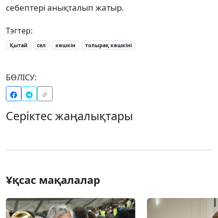
себептері анықталып жатыр.
Тэгтер:
Қытай
сел
көшкін
топырақ көшкіні
БӨЛІСУ:
Серіктес жаңалықтары
Ұқсас мақалалар