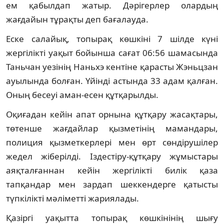
ем қабылдап жатыр. Дәрігерлер олардың
жағдайын тұрақты деп бағалауда.
Еске салайық, топырақ көшкіні 7 шілде күні
жергілікті уақыт бойынша сағат 06:56 шамасында
Таньчан уезінің Наньхэ кентіне қарасты Жэньцзан
ауылында болған. Үйінді астында 33 адам қалған.
Оның бесеуі аман-есен құтқарылды.
Оқиғадан кейін апат орнына құтқару жасақтары,
төтенше жағдайлар қызметінің мамандары,
полиция қызметкерлері мен өрт сөндірушілер
жедел жіберілді. Іздестіру-құтқару жұмыстары
аяқталғаннан кейін жергілікті билік қаза
тапқандар мен зардап шеккендерге қатысты
түпкілікті мәліметті жариялады.
Қазіргі уақытта топырақ көшкінінің шығу