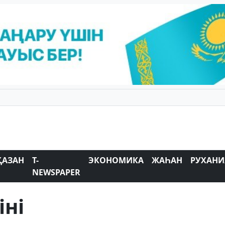
ҚАЗАН
T-
ЭКОНОМИКА
ЖАҺАН
РУХАНИ
NEWSPAPER
іні