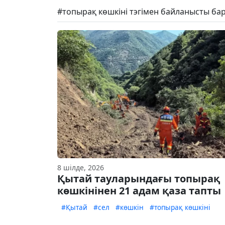
#топырақ көшкіні тэгімен байланысты ба
8 шілде, 2026
Қытай тауларындағы топырақ
көшкінінен 21 адам қаза тапты
#Қытай
#сел
#көшкін
#топырақ көшкіні