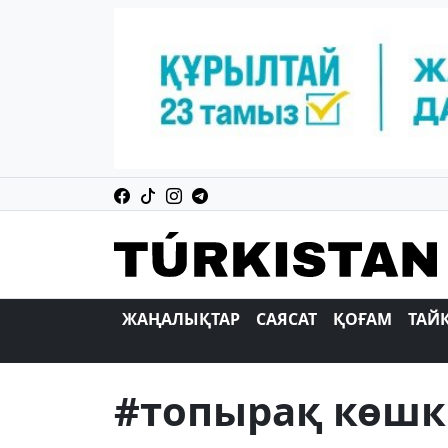
ЖАҢАЛЫҚТАР
САЯСАТ
ҚОҒАМ
ТАЙ
#топырақ көшк