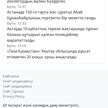
изолятордың мүлкін бүлдірген
Бүгін, 15:37
Астанада 150-ге тарта жас суретші Абай
Құнанбайұлының портретін бір мезетте салды
Бүгін, 15:33
Ақтауда 10-қабаттың терезе жақтауында тұрған
баланы құтқарып қалған полицейлер
марапатталды
Бүгін, 15:19
«Таза Қазақстан»: Ұлытау облысында рұқсат
етілмеген 20 қоқыс орны анықталды
Байланыс
Газет редакциясы
Сайт редакциясы
Сайт туралы
Privacy Policy
ҚР Ақпарат және қоғамдық даму министрлігі,