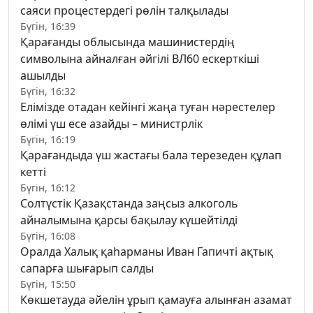
саяси процестердегі рөлін талқылады
Бүгін, 16:39
Қарағанды облысында машинистердің
символына айналған әйгілі ВЛ60 ескерткіші
ашылды
Бүгін, 16:32
Елімізде отадан кейінгі жаңа туған нәрестелер
өлімі үш есе азайды – министрлік
Бүгін, 16:19
Қарағандыда үш жастағы бала терезеден құлап
кетті
Бүгін, 16:12
Солтүстік Қазақстанда заңсыз алкоголь
айналымына қарсы бақылау күшейтілді
Бүгін, 16:08
Оралда Халық қаһарманы Иван Гапичті ақтық
сапарға шығарып салды
Бүгін, 15:50
Көкшетауда әйелін ұрып қамауға алынған азамат