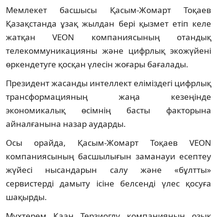
Мемлекет басшысы Қасым-Жомарт Тоқаев
Қазақстанда ұзақ жылдан бері қызмет етіп келе
жатқан VEON компаниясының отандық
телекоммуникацияны және цифрлық экожүйені
өркендетуге қосқан үлесін жоғары бағалады.
Президент жасанды интеллект еліміздегі цифрлық
трансформацияның жаңа кезеңінде
экономикалық өсімнің басты факторына
айналғанына назар аударды.
Осы орайда, Қасым-Жомарт Тоқаев VEON
компаниясының басшылығын заманауи есептеу
жүйесі нысандарын салу және «бұлтты»
сервистерді дамыту ісіне белсенді үлес қосуға
шақырды.
Мухтерем Каан Терзиоглу компанияның озық