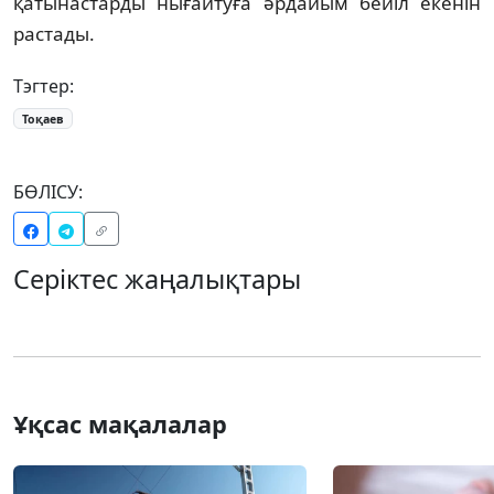
қатынастарды нығайтуға әрдайым бейіл екенін
растады.
Тэгтер:
Тоқаев
БӨЛІСУ:
Серіктес жаңалықтары
Ұқсас мақалалар