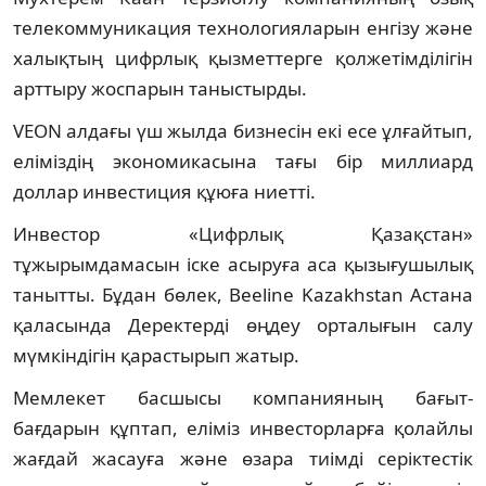
телекоммуникация технологияларын енгізу және
халықтың цифрлық қызметтерге қолжетімділігін
арттыру жоспарын таныстырды.
VEON алдағы үш жылда бизнесін екі есе ұлғайтып,
еліміздің экономикасына тағы бір миллиард
доллар инвестиция құюға ниетті.
Инвестор «Цифрлық Қазақстан»
тұжырымдамасын іске асыруға аса қызығушылық
танытты. Бұдан бөлек, Beeline Kazakhstan Астана
қаласында Деректерді өңдеу орталығын салу
мүмкіндігін қарастырып жатыр.
Мемлекет басшысы компанияның бағыт-
бағдарын құптап, еліміз инвесторларға қолайлы
жағдай жасауға және өзара тиімді серіктестік