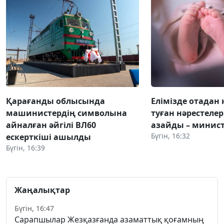
Қарағанды облысында
Елімізде отадан 
машинистердің символына
туған нәрестелер
айналған әйгілі ВЛ60
азайды – минист
Бүгін, 16:32
ескерткіші ашылды
Бүгін, 16:39
Жаңалықтар
Бүгін, 16:47
Сарапшылар Жезқазғанда азаматтық қоғамның