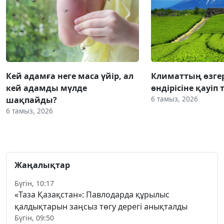
Кей адамға неге маса үйір, ал
Климаттың өзгер
кей адамды мүлде
өндірісіне қауіп 
6 тамыз, 2026
шақпайды?
6 тамыз, 2026
Жаңалықтар
Бүгін, 10:17
«Таза Қазақстан»: Павлодарда құрылыс
қалдықтарын заңсыз төгу дерегі анықталды
Бүгін, 09:50