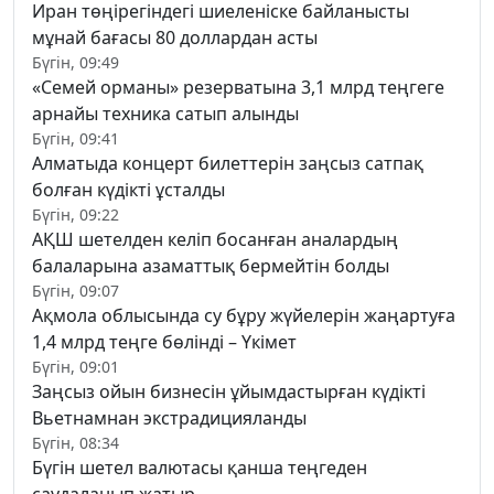
Иран төңірегіндегі шиеленіске байланысты
мұнай бағасы 80 доллардан асты
Бүгін, 09:49
«Семей орманы» резерватына 3,1 млрд теңгеге
арнайы техника сатып алынды
Бүгін, 09:41
Алматыда концерт билеттерін заңсыз сатпақ
болған күдікті ұсталды
Бүгін, 09:22
АҚШ шетелден келіп босанған аналардың
балаларына азаматтық бермейтін болды
Бүгін, 09:07
Ақмола облысында су бұру жүйелерін жаңартуға
1,4 млрд теңге бөлінді – Үкімет
Бүгін, 09:01
Заңсыз ойын бизнесін ұйымдастырған күдікті
Вьетнамнан экстрадицияланды
Бүгін, 08:34
Бүгін шетел валютасы қанша теңгеден
саудаланып жатыр