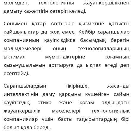
мәлімдеп, технологияны жауапкершілікпен
дамыту қажеттігін көтеріп келеді.
Сонымен қатар Anthropic қызметіне қатысты
қайшылықтар да жоқ емес. Кейбір сарапшылар
компанияның қауіпсіздікке басымдық беретін
мәлімдемелері оның технологияларының
ықтимал мүмкіндіктеріне қоғамның
қызығушылығын арттыруға да ықпал етеді деп
есептейді.
Сарапшылардың пікірінше, жасанды
интеллектінің даму қарқыны күшейген сайын
қауіпсіздік, этика және қоғам алдындағы
жауапкершілік мәселелері технологиялық
компаниялар үшін басты тақырыптардың бірі
болып қала береді.