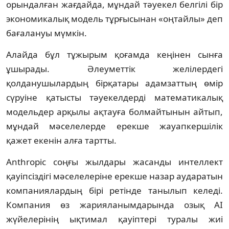
орындалған жағдайда, мұндай тәуекел белгілі бір
экономикалық модель тұрғысынан «оңтайлы» деп
бағалануы мүмкін.
Алайда бұл тұжырым қоғамда кеңінен сынға
ұшырады. Әлеуметтік желілердегі
қолданушылардың бірқатары адамзаттың өмір
сүруіне қатысты тәуекелдерді математикалық
модельдер арқылы ақтауға болмайтынын айтып,
мұндай мәселелерде ерекше жауапкершілік
қажет екенін алға тартты.
Anthropic соңғы жылдары жасанды интеллект
қауіпсіздігі мәселелеріне ерекше назар аударатын
компаниялардың бірі ретінде танылып келеді.
Компания өз жарияланымдарында озық AI
жүйелерінің ықтимал қауіптері туралы жиі