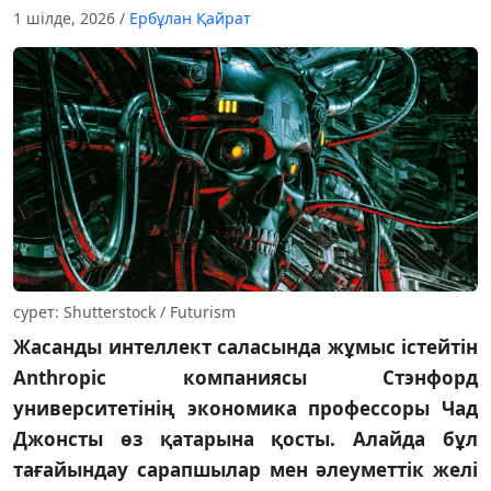
1 шілде, 2026
/
Ербұлан Қайрат
сурет: Shutterstock / Futurism
Жасанды интеллект саласында жұмыс істейтін
Anthropic компаниясы Стэнфорд
университетінің экономика профессоры Чад
Джонсты өз қатарына қосты. Алайда бұл
тағайындау сарапшылар мен әлеуметтік желі