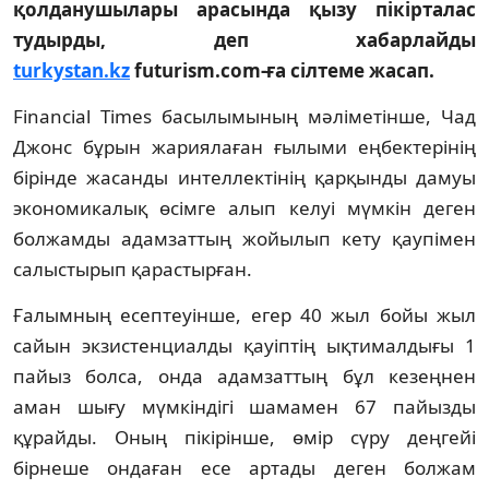
қолданушылары арасында қызу пікірталас
тудырды, деп хабарлайды
turkystan.kz
futurism.com-ға сілтеме жасап.
Financial Times басылымының мәліметінше, Чад
Джонс бұрын жариялаған ғылыми еңбектерінің
бірінде жасанды интеллектінің қарқынды дамуы
экономикалық өсімге алып келуі мүмкін деген
болжамды адамзаттың жойылып кету қаупімен
салыстырып қарастырған.
Ғалымның есептеуінше, егер 40 жыл бойы жыл
сайын экзистенциалды қауіптің ықтималдығы 1
пайыз болса, онда адамзаттың бұл кезеңнен
аман шығу мүмкіндігі шамамен 67 пайызды
құрайды. Оның пікірінше, өмір сүру деңгейі
бірнеше ондаған есе артады деген болжам