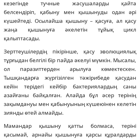
кезегінде тучные жасушаларды қайта
белсендіріп, қабыну мен қышынуды одан әрі
күшейтеді. Осылайша қышыну – қасуға, ал қасу
жаңа қышынуға әкелетін тұйық цикл
қалыптасады.
Зерттеушілердің пікірінше, қасу эволюциялық
тұрғыдан белгілі бір пайда әкелуі мүмкін. Мысалы,
ол паразиттерден арылуға көмектескен.
Тышқандарға жүргізілген тәжірибеде қасудан
кейін терідегі кейбір бактериялардың саны
азайғаны байқалған. Алайда бұл әсер терінің
зақымдануы мен қабынуының күшеюінен келетін
зиянды өтей алмайды.
Мамандар қышыну қатты болмаса, теріні
қасымай, арнайы қышынуға қарсы құралдарды