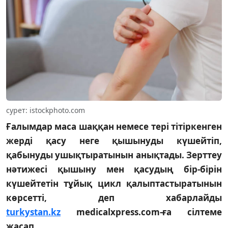
сурет: istockphoto.com
Ғалымдар маса шаққан немесе тері тітіркенген
жерді қасу неге қышынуды күшейтіп,
қабынуды ушықтыратынын анықтады. Зерттеу
нәтижесі қышыну мен қасудың бір-бірін
күшейтетін тұйық цикл қалыптастыратынын
көрсетті, деп хабарлайды
turkystan.kz
medicalxpress.com-ға сілтеме
жасап.