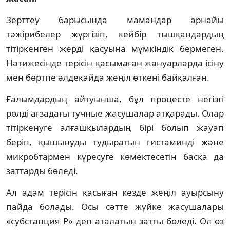
Зерттеу барысында мамандар арнайы
тәжірибелер жүргізіп, кейбір тышқандардың
тітіркенген жерді қасуына мүмкіндік бермеген.
Нәтижесінде терісін қасымаған жануарларда ісіну
мен бөртпе әлдеқайда жеңіл өткені байқалған.
Ғалымдардың айтуынша, бұл процесте негізгі
рөлді ағзадағы тучные жасушалар атқарады. Олар
тітіркенуге алғашқылардың бірі болып жауап
беріп, қышынуды тудыратын гистаминді және
микробтармен күресуге көмектесетін басқа да
заттарды бөледі.
Ал адам терісін қасыған кезде жеңіл ауырсыну
пайда болады. Осы сәтте жүйке жасушалары
«субстанция P» деп аталатын затты бөледі. Ол өз