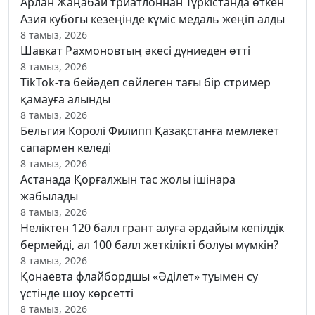
Арлан Жаңабай триатлоннан Түркістанда өткен
Азия кубогы кезеңінде күміс медаль жеңіп алды
8 тамыз, 2026
Шавкат Рахмоновтың әкесі дүниеден өтті
8 тамыз, 2026
TikTok-та бейәдеп сөйлеген тағы бір стример
қамауға алынды
8 тамыз, 2026
Бельгия Королі Филипп Қазақстанға мемлекет
сапармен келеді
8 тамыз, 2026
Астанада Қорғалжын тас жолы ішінара
жабылады
8 тамыз, 2026
Неліктен 120 балл грант алуға әрдайым кепілдік
бермейді, ал 100 балл жеткілікті болуы мүмкін?
8 тамыз, 2026
Қонаевта флайбордшы «Әділет» туымен су
үстінде шоу көрсетті
8 тамыз, 2026