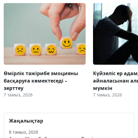
Өмірлік тәжірибе эмоцияны
Күйзеліс ер ада
басқаруға көмектеседі –
айналасынан ал
зерттеу
мүмкін
7 тамыз, 2026
7 тамыз, 2026
Жаңалықтар
8 тамыз, 2026