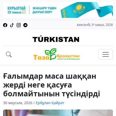
жексенбі, 9 тамыз, 2026
Ғалымдар маса шаққан
жерді неге қасуға
болмайтынын түсіндірді
30 маусым, 2026
/
Ербұлан Қайрат