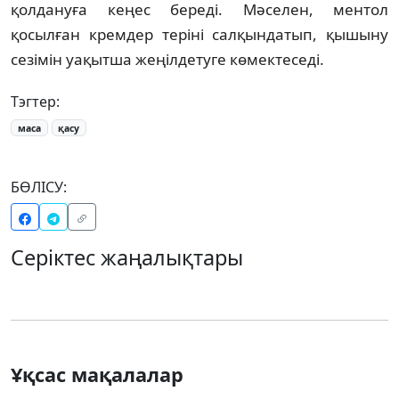
қолдануға кеңес береді. Мәселен, ментол
қосылған кремдер теріні салқындатып, қышыну
сезімін уақытша жеңілдетуге көмектеседі.
Тэгтер:
маса
қасу
БӨЛІСУ:
Серіктес жаңалықтары
Ұқсас мақалалар