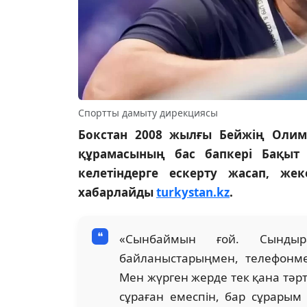
Спортты дамыту дирекциясы
Бокстан 2008 жылғы Бейжің Олим
құрамасының бас бапкері Бақыт
келетіндерге ескерту жасап, ж
хабарлайды
turkystan.kz
.
«Сынбаймын ғой. Сынды
байланыстарыңмен, телефонм
Мен жүрген жерде тек қана тәрт
сұраған емеспін, бар сұрарым 