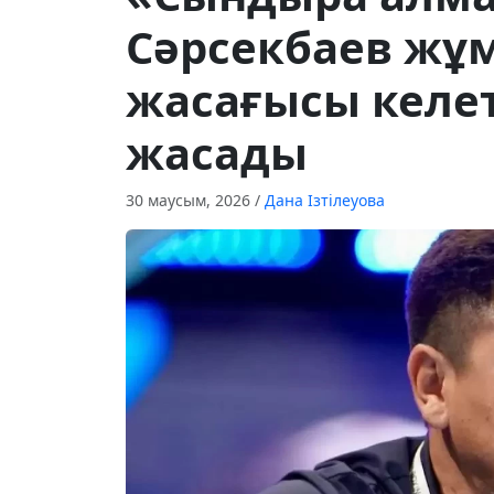
Сәрсекбаев жұ
жасағысы келет
жасады
30 маусым, 2026
/
Дана Ізтілеуова