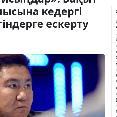
мысына кедергі
індерге ескерту