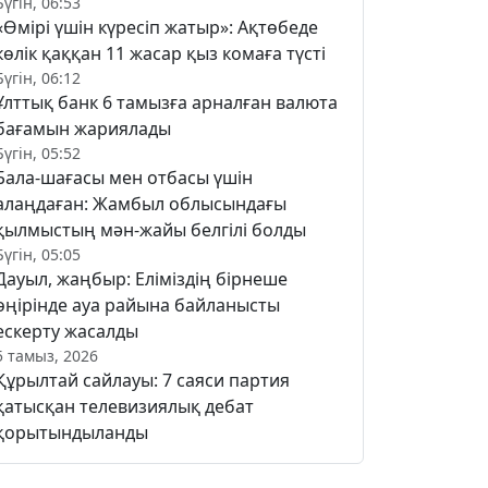
Бүгін, 06:53
«Өмірі үшін күресіп жатыр»: Ақтөбеде
көлік қаққан 11 жасар қыз комаға түсті
Бүгін, 06:12
Ұлттық банк 6 тамызға арналған валюта
бағамын жариялады
Бүгін, 05:52
Бала-шағасы мен отбасы үшін
алаңдаған: Жамбыл облысындағы
қылмыстың мән-жайы белгілі болды
Бүгін, 05:05
Дауыл, жаңбыр: Еліміздің бірнеше
өңірінде ауа райына байланысты
ескерту жасалды
5 тамыз, 2026
Құрылтай сайлауы: 7 саяси партия
қатысқан телевизиялық дебат
қорытындыланды