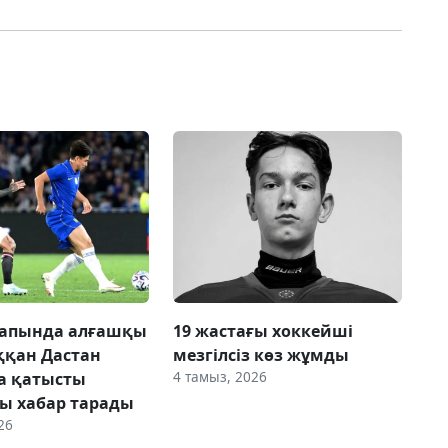
сапында алғашқы
19 жастағы хоккейші
ққан Дастан
мезгілсіз көз жұмды
4 тамыз, 2026
а қатысты
ы хабар тарады
26