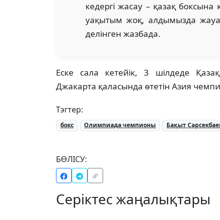
кедергі жасау – қазақ боксына 
уақытым жоқ, алдымызда жауапт
делінген жазбада.
Еске сала кетейік, 3 шілдеде Қаз
Джакарта қаласында өтетін Азия чемп
Тэгтер:
бокс
Олимпиада чемпионы
Бақыт Сәрсекбае
БӨЛІСУ:
Серіктес жаңалықтары