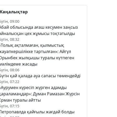
Жаңалықтар
Бүгін, 09:00
Абай облысында ағаш кесумен заңсыз
айналысқан цех жұмысы тоқтатылды
Бүгін, 08:32
«Толық ақталмаған, қылмыстық
жауапкершілікке тартылған»: Айгүл
Орынбек жылқышы туралы күтпеген
мәлімдеме жасады
Бүгін, 08:06
Бүгін қай қалада ауа сапасы төмендейді
Бүгін, 07:22
«Аурумен күресіп жүрген адамды
қараламаңдар»: Думан Рамазан Жүрсін
Ерман туралы айтты
Бүгін, 07:15
Петропавлда қайғылы жағдай болды