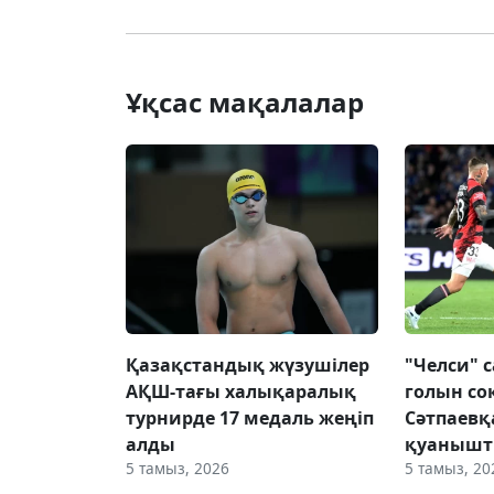
Ұқсас мақалалар
Қазақстандық жүзушілер
"Челси" 
АҚШ-тағы халықаралық
голын со
турнирде 17 медаль жеңіп
Сәтпаевқ
алды
қуанышт
5 тамыз, 2026
5 тамыз, 20