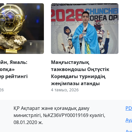
ейн, Ямаль:
Маңғыстаулық
опқа»
таэквондошы Оңтүстік
ер рейтингі
Кореядағы турнирдің
ы
жеңімпазы атанды
26
4 тамыз, 2026
ҚР Ақпарат және қоғамдық даму
PD
министрлігі, №KZ36VPY00019169 куәлігі,
Ау
08.01.2020 ж.
Ау