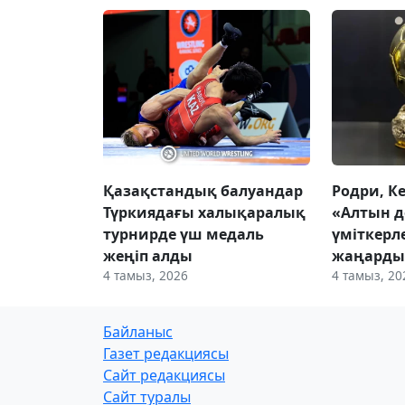
Қазақстандық балуандар
Родри, К
Түркиядағы халықаралық
«Алтын д
турнирде үш медаль
үміткерл
жеңіп алды
жаңард
4 тамыз, 2026
4 тамыз, 20
Байланыс
Газет редакциясы
Сайт редакциясы
Сайт туралы