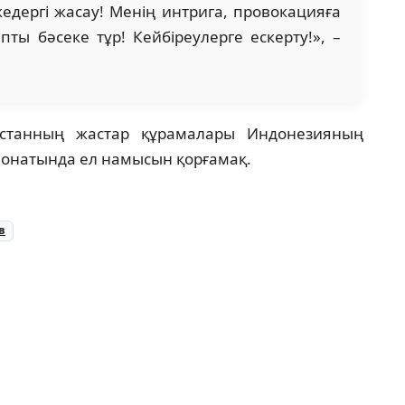
кедергі жасау! Менің интрига, провокацияға
ы бәсеке тұр! Кейбіреулерге ескерту!», –
ақстанның жастар құрамалары Индонезияның
ионатында ел намысын қорғамақ.
в