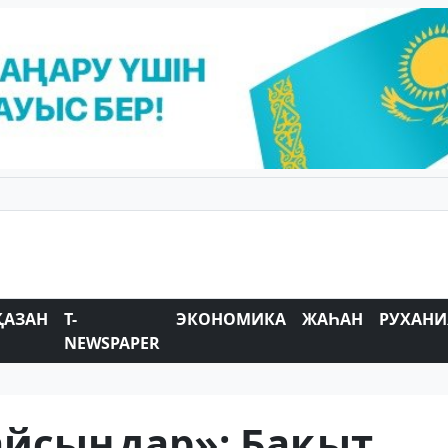
ҚАЗАН
T-
ЭКОНОМИКА
ЖАҺАН
РУХАНИ
NEWSPAPER
йсыңдар»: Бақыт