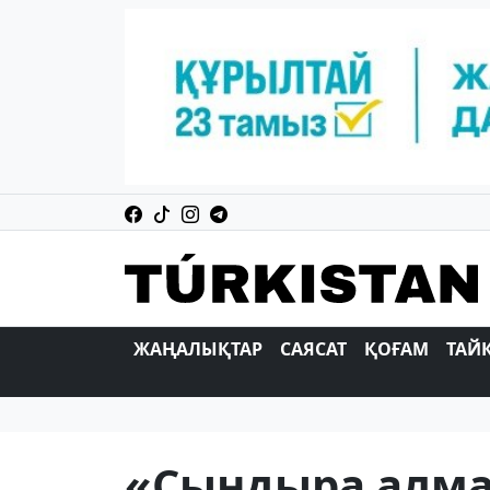
ЖАҢАЛЫҚТАР
САЯСАТ
ҚОҒАМ
ТАЙ
«Сындыра алма