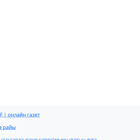
F | онлайн газет
а райы
ызашарда және сәресіде оқылатын дұға