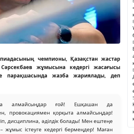
пиадасының чемпионы, Қазақстан жастар
 Сәрсекбаев жұмысына кедергі жасағысы
еке парақшасында жазба жариялады, деп
ра алмайсыңдар ғой! Ешқашан да
ен, провокациямен қорқыта алмайсыңдар!
іп, дисциплина, әділдік болады! Мен ештеңе
– жұмыс істеуге кедергі бермеңдер! Маған