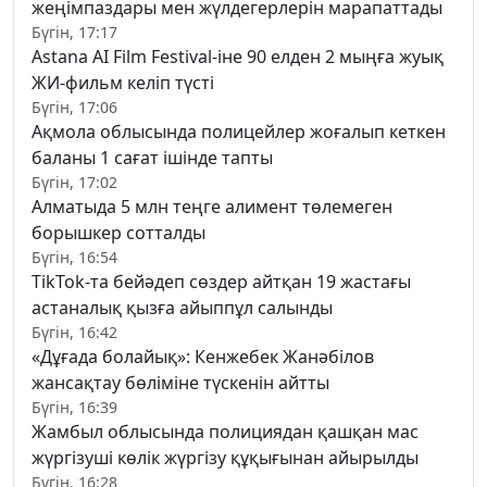
жеңімпаздары мен жүлдегерлерін марапаттады
Бүгін, 17:17
Astana AI Film Festival-іне 90 елден 2 мыңға жуық
ЖИ-фильм келіп түсті
Бүгін, 17:06
Ақмола облысында полицейлер жоғалып кеткен
баланы 1 сағат ішінде тапты
Бүгін, 17:02
Алматыда 5 млн теңге алимент төлемеген
борышкер сотталды
Бүгін, 16:54
TikTok-та бейәдеп сөздер айтқан 19 жастағы
астаналық қызға айыппұл салынды
Бүгін, 16:42
«Дұғада болайық»: Кенжебек Жанәбілов
жансақтау бөліміне түскенін айтты
Бүгін, 16:39
Жамбыл облысында полициядан қашқан мас
жүргізуші көлік жүргізу құқығынан айырылды
Бүгін, 16:28