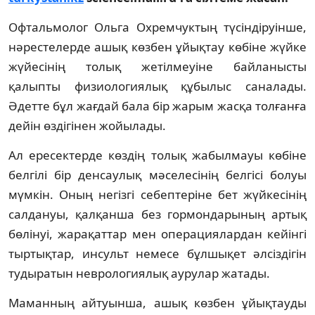
Офтальмолог Ольга Охремчуктың түсіндіруінше,
нәрестелерде ашық көзбен ұйықтау көбіне жүйке
жүйесінің толық жетілмеуіне байланысты
қалыпты физиологиялық құбылыс саналады.
Әдетте бұл жағдай бала бір жарым жасқа толғанға
дейін өздігінен жойылады.
Ал ересектерде көздің толық жабылмауы көбіне
белгілі бір денсаулық мәселесінің белгісі болуы
мүмкін. Оның негізгі себептеріне бет жүйкесінің
салдануы, қалқанша без гормондарының артық
бөлінуі, жарақаттар мен операциялардан кейінгі
тыртықтар, инсульт немесе бұлшықет әлсіздігін
тудыратын неврологиялық аурулар жатады.
Маманның айтуынша, ашық көзбен ұйықтауды