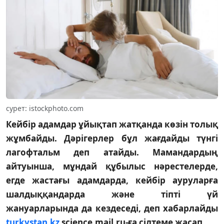
сурет: istockphoto.com
Кейбір адамдар ұйықтап жатқанда көзін толық
жұмбайды. Дәрігерлер бұл жағдайды түнгі
лагофтальм деп атайды. Мамандардың
айтуынша, мұндай құбылыс нәрестелерде,
егде жастағы адамдарда, кейбір ауруларға
шалдыққандарда және тіпті үй
жануарларында да кездеседі, деп хабарлайды
turkystan.kz
science.mail.ru-ға сілтеме жасап.