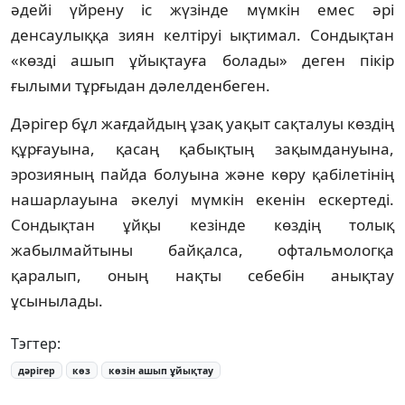
әдейі үйрену іс жүзінде мүмкін емес әрі
денсаулыққа зиян келтіруі ықтимал. Сондықтан
«көзді ашып ұйықтауға болады» деген пікір
ғылыми тұрғыдан дәлелденбеген.
Дәрігер бұл жағдайдың ұзақ уақыт сақталуы көздің
құрғауына, қасаң қабықтың зақымдануына,
эрозияның пайда болуына және көру қабілетінің
нашарлауына әкелуі мүмкін екенін ескертеді.
Сондықтан ұйқы кезінде көздің толық
жабылмайтыны байқалса, офтальмологқа
қаралып, оның нақты себебін анықтау
ұсынылады.
Тэгтер:
дәрігер
көз
көзін ашып ұйықтау