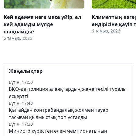
Кей адамға неге маса үйір, ал
Климаттың өзгер
кей адамды мүлде
өндірісіне қауіп 
6 тамыз, 2026
шақпайды?
6 тамыз, 2026
Жаңалықтар
Бүгін, 17:50
БҚО-да полиция алаяқтардың жаңа тәсілі туралы
ескертті
Бүгін, 17:43
Қытайдан контрабандалық жолмен тауар
тасыған қылмыстық топ ұсталды
Бүгін, 17:30
Министр күрестен әлем чемпионатының