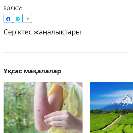
БӨЛІСУ:
Серіктес жаңалықтары
Ұқсас мақалалар