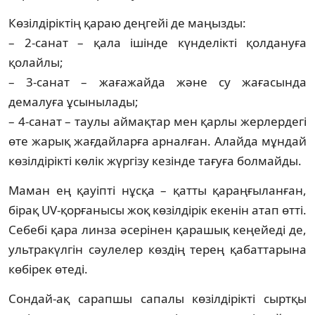
Көзілдіріктің қараю деңгейі де маңызды:
– 2-санат – қала ішінде күнделікті қолдануға
қолайлы;
– 3-санат – жағажайда және су жағасында
демалуға ұсынылады;
– 4-санат – таулы аймақтар мен қарлы жерлердегі
өте жарық жағдайларға арналған. Алайда мұндай
көзілдірікті көлік жүргізу кезінде тағуға болмайды.
Маман ең қауіпті нұсқа – қатты қараңғыланған,
бірақ UV-қорғанысы жоқ көзілдірік екенін атап өтті.
Себебі қара линза әсерінен қарашық кеңейеді де,
ультракүлгін сәулелер көздің терең қабаттарына
көбірек өтеді.
Сондай-ақ сарапшы сапалы көзілдірікті сыртқы