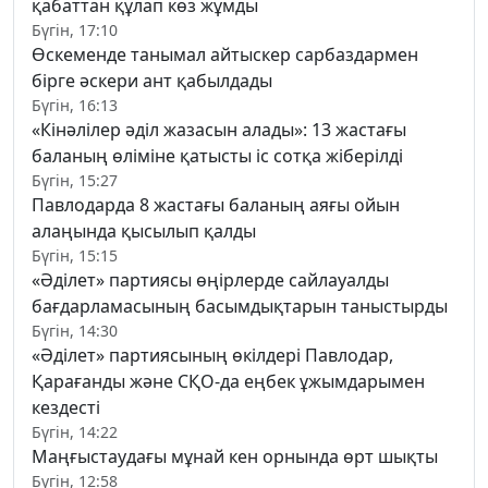
қабаттан құлап көз жұмды
Бүгін, 17:10
Өскеменде танымал айтыскер сарбаздармен
бірге әскери ант қабылдады
Бүгін, 16:13
«Кінәлілер әділ жазасын алады»: 13 жастағы
баланың өліміне қатысты іс сотқа жіберілді
Бүгін, 15:27
Павлодарда 8 жастағы баланың аяғы ойын
алаңында қысылып қалды
Бүгін, 15:15
«Әділет» партиясы өңірлерде сайлауалды
бағдарламасының басымдықтарын таныстырды
Бүгін, 14:30
«Әділет» партиясының өкілдері Павлодар,
Қарағанды және СҚО-да еңбек ұжымдарымен
кездесті
Бүгін, 14:22
Маңғыстаудағы мұнай кен орнында өрт шықты
Бүгін, 12:58