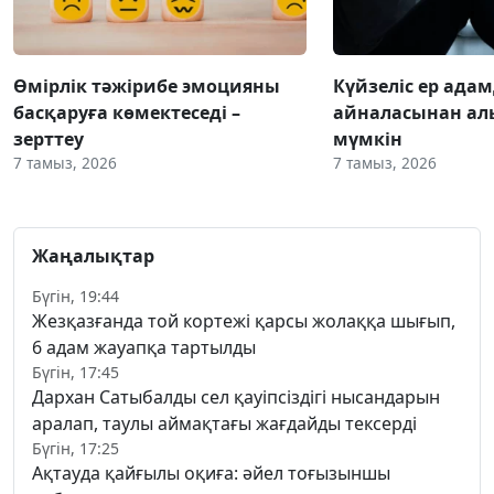
Өмірлік тәжірибе эмоцияны
Күйзеліс ер ада
басқаруға көмектеседі –
айналасынан ал
зерттеу
мүмкін
7 тамыз, 2026
7 тамыз, 2026
Жаңалықтар
Бүгін, 19:44
Жезқазғанда той кортежі қарсы жолаққа шығып,
6 адам жауапқа тартылды
Бүгін, 17:45
Дархан Сатыбалды сел қауіпсіздігі нысандарын
аралап, таулы аймақтағы жағдайды тексерді
Бүгін, 17:25
Ақтауда қайғылы оқиға: әйел тоғызыншы