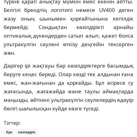
түріне қарап анықтау мүмкін емес екенін айтты.
Белгілі брендтің логотипі немесе UV400 деген
жазу оның шынымен қорғайтынына кепілдік
бермейді. Сондықтан көзілдірікті арнайы
оптикалық дүкендерден сатып алып, қажет болса
ультракүлгін сәулені өткізу деңгейін тексерген
жөн.
Дәрігер ірі жақтауы бар көзілдіріктерге басымдық
беруге кеңес береді. Олар көзді тек алдынан ғана
емес, жан-жағынан да қорғайды. Бұл әсіресе су
жағасында, жағажайда және таулы аймақтарда
маңызды, өйткені ультракүлгін сәулелердің едәуір
бөлігі шағылысқан күйде көзге түседі.
Тэгтер:
Күн
көзілдірік