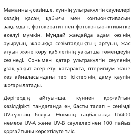
Маманның сөзінше, күннің ультракүлгін сәулелері
көздің қасаң қабығы мен конъюнктивасын
зақымдап, фотокератит пен фотоконъюнктивитке
әкелуі мүмкін. Мұндай жағдайда адам көзінің
ауыруын, жарыққа сезімталдықтың артуын, жас
ағуын және көру қабілетінің уақытша төмендеуін
сезінеді. Сонымен қатар ультракүлгін сәуленің
ұзақ уақыт әсер етуі катаракта, птеригиум және
көз айналасындағы тері ісіктерінің даму қаупін
жоғарылатады.
Дәрігердің айтуынша, күннен қорғайтын
көзілдірікті таңдағанда ең басты талап – сенімді
UV-сүзгінің болуы. Өнімнің таңбасында UV400
немесе UV-A және UV-B сәулелерінен 100 пайыз
қорғайтыны көрсетілуге тиіс.