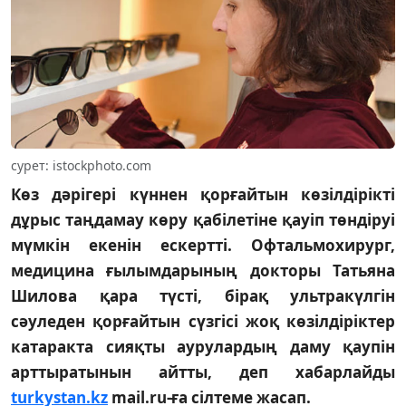
сурет: istockphoto.com
Көз дәрігері күннен қорғайтын көзілдірікті
дұрыс таңдамау көру қабілетіне қауіп төндіруі
мүмкін екенін ескертті. Офтальмохирург,
медицина ғылымдарының докторы Татьяна
Шилова қара түсті, бірақ ультракүлгін
сәуледен қорғайтын сүзгісі жоқ көзілдіріктер
катаракта сияқты аурулардың даму қаупін
арттыратынын айтты, деп хабарлайды
turkystan.kz
mail.ru-ға сілтеме жасап.