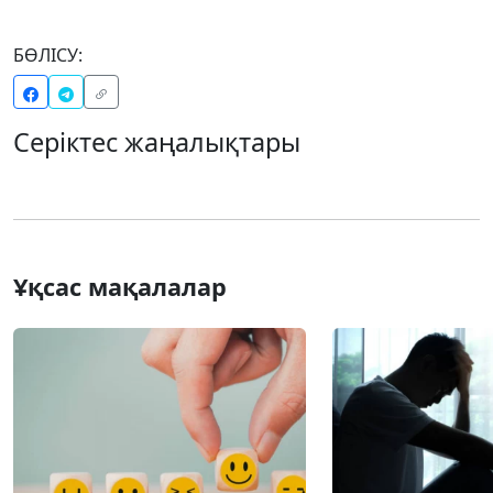
БӨЛІСУ:
Серіктес жаңалықтары
Ұқсас мақалалар