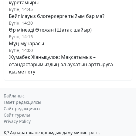
күретамыры
Бүгін, 14:45
Бейпілауыз блогерлерге тыйым бар ма?
Бүгін, 14:30
Өр мінезді Өтежан (Шатақ шайыр)
Бүгін, 14:15
Мұң мұнарасы
Бүгін, 14:00
Жұмабек Жанықұлов: Мақсатымыз –
отандастарымыздың әл-ауқатын арттыруға
қызмет ету
Байланыс
Газет редакциясы
Сайт редакциясы
Сайт туралы
Privacy Policy
ҚР Ақпарат және қоғамдық даму министрлігі,