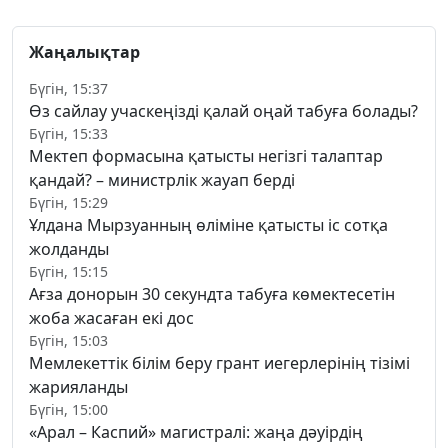
Жаңалықтар
Бүгін, 15:37
Өз сайлау учаскеңізді қалай оңай табуға болады?
Бүгін, 15:33
Мектеп формасына қатысты негізгі талаптар
қандай? – министрлік жауап берді
Бүгін, 15:29
Ұлдана Мырзуанның өліміне қатысты іс сотқа
жолданды
Бүгін, 15:15
Ағза донорын 30 секундта табуға көмектесетін
жоба жасаған екі дос
Бүгін, 15:03
Мемлекеттік білім беру грант иегерлерінің тізімі
жарияланды
Бүгін, 15:00
«Арал – Каспий» магистралі: жаңа дәуірдің