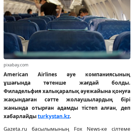
pixabay.com
American Airlines әуе компаниясының
ұшағында төтенше жағдай болды.
Филадельфия халықаралық әуежайына қонуға
жақындаған сәтте жолаушылардың бірі
жанында отырған адамды тістеп алған, деп
хабарлайды
turkystan.kz
.
Gazeta.ru басылымының Fox News-ке сілтеме