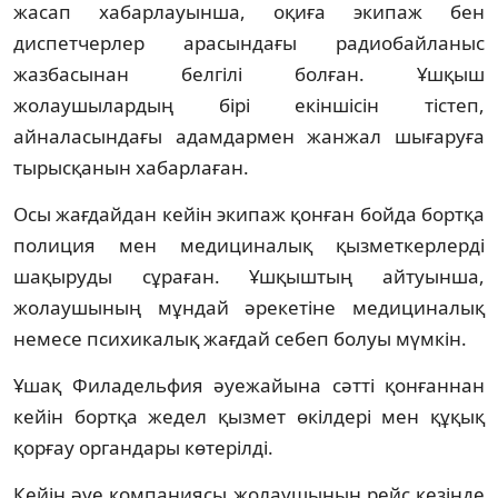
жасап хабарлауынша, оқиға экипаж бен
диспетчерлер арасындағы радиобайланыс
жазбасынан белгілі болған. Ұшқыш
жолаушылардың бірі екіншісін тістеп,
айналасындағы адамдармен жанжал шығаруға
тырысқанын хабарлаған.
Осы жағдайдан кейін экипаж қонған бойда бортқа
полиция мен медициналық қызметкерлерді
шақыруды сұраған. Ұшқыштың айтуынша,
жолаушының мұндай әрекетіне медициналық
немесе психикалық жағдай себеп болуы мүмкін.
Ұшақ Филадельфия әуежайына сәтті қонғаннан
кейін бортқа жедел қызмет өкілдері мен құқық
қорғау органдары көтерілді.
Кейін әуе компаниясы жолаушының рейс кезінде