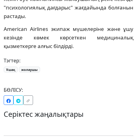
"психологиялық дағдарыс" жағдайында болғанын
растады.
American Airlines экипаж мүшелеріне және ұшу
кезінде көмек көрсеткен медициналық
қызметкерге алғыс білдірді.
Тэгтер:
Ұшақ
жолаушы
БӨЛІСУ:
Серіктес жаңалықтары