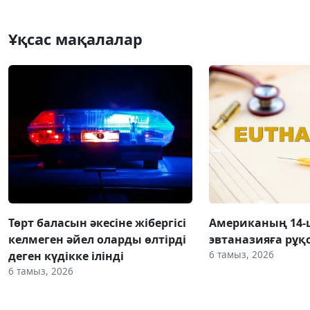
Ұқсас мақалалар
Төрт баласын әкесіне жібергісі
Американың 14
келмеген әйел оларды өлтірді
эвтаназияға рұқс
6 тамыз, 2026
деген күдікке ілінді
6 тамыз, 2026