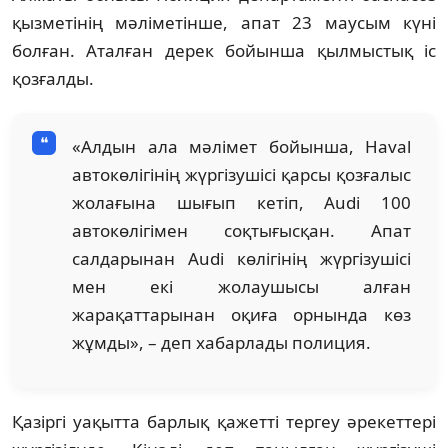
қызметінің мәліметінше, апат 23 маусым күні
болған. Аталған дерек бойынша қылмыстық іс
қозғалды.
«Алдын ала мәлімет бойынша, Haval
автокөлігінің жүргізушісі қарсы қозғалыс
жолағына шығып кетіп, Audi 100
автокөлігімен соқтығысқан. Апат
салдарынан Audi көлігінің жүргізушісі
мен екі жолаушысы алған
жарақаттарынан оқиға орнында көз
жұмды», – деп хабарлады полиция.
Қазіргі уақытта барлық қажетті тергеу әрекеттері