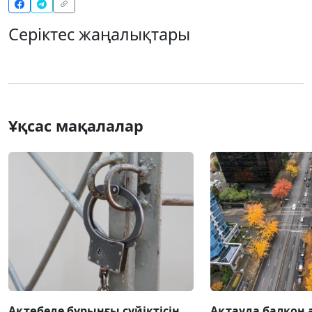
Серіктес жаңалықтары
Ұқсас мақалалар
Ақтөбеде бұрынғы сүйіктісін
Ақтауда балкон 