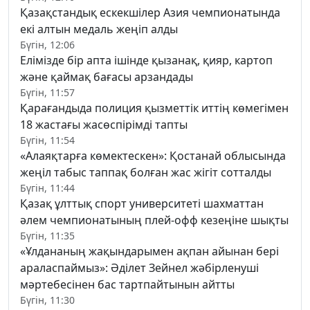
Қазақстандық ескекшілер Азия чемпионатында
екі алтын медаль жеңіп алды
Бүгін, 12:06
Елімізде бір апта ішінде қызанақ, қияр, картоп
және қаймақ бағасы арзандады
Бүгін, 11:57
Қарағандыда полиция қызметтік иттің көмегімен
18 жастағы жасөспірімді тапты
Бүгін, 11:54
«Алаяқтарға көмектескен»: Қостанай облысында
жеңіл табыс таппақ болған жас жігіт сотталды
Бүгін, 11:44
Қазақ ұлттық спорт университеті шахматтан
әлем чемпионатының плей-офф кезеңіне шықты
Бүгін, 11:35
«Ұлдананың жақындарымен ақпан айынан бері
араласпаймыз»: Әділет Зейнел жәбірленуші
мәртебесінен бас тартпайтынын айтты
Бүгін, 11:30