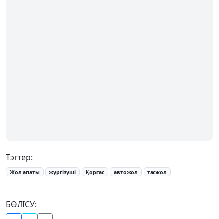
Тэгтер:
Жол апаты
жүргізуші
Қорғас
автожол
тасжол
БӨЛІСУ: