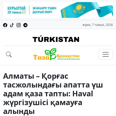
жұма, 7 тамыз, 2026
Алматы – Қорғас
тасжолындағы апатта үш
адам қаза тапты: Haval
жүргізушісі қамауға
алынды