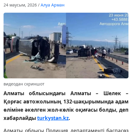
24 маусым, 2026
/
Алуа Арман
видеодан скриншот
Алматы облысындағы Алматы – Шелек –
Қорғас автожолының 132-шақырымында адам
өліміне әкелген жол-көлік оқиғасы болды, деп
хабарлайды
turkystan.kz
.
Алматы облысы Полиция департаменті баспасөз