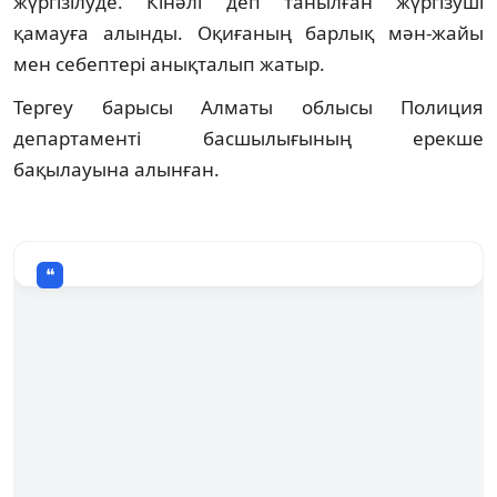
жүргізілуде. Кінәлі деп танылған жүргізуші
қамауға алынды. Оқиғаның барлық мән-жайы
мен себептері анықталып жатыр.
Тергеу барысы Алматы облысы Полиция
департаменті басшылығының ерекше
бақылауына алынған.