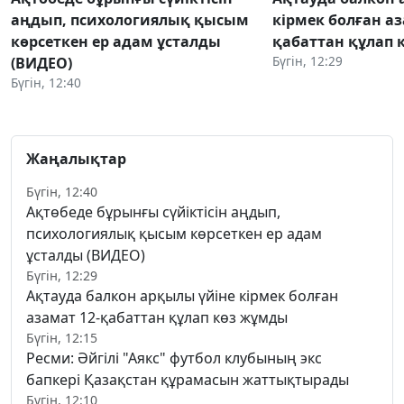
аңдып, психологиялық қысым
кірмек болған аз
көрсеткен ер адам ұсталды
қабаттан құлап 
Бүгін, 12:29
(ВИДЕО)
Бүгін, 12:40
Жаңалықтар
Бүгін, 12:40
Ақтөбеде бұрынғы сүйіктісін аңдып,
психологиялық қысым көрсеткен ер адам
ұсталды (ВИДЕО)
Бүгін, 12:29
Ақтауда балкон арқылы үйіне кірмек болған
азамат 12-қабаттан құлап көз жұмды
Бүгін, 12:15
Ресми: Әйгілі "Аякс" футбол клубының экс
бапкері Қазақстан құрамасын жаттықтырады
Бүгін, 12:10