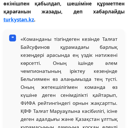
өкінішпен қабылдап, шешіміне құрметпен
қарағанын жазады, деп хабарлайды
turkystan.kz
.
«Команданы тізгіндеген кезінде Талғат
Байсуфинов құрамадағы барлық
кезеңдері арасында ең үздік нәтижені
көрсетті. Оның ішінде әлем
чемпионатының іріктеу кезеңінде
Бельгиямен өз алаңымызда тең түсті.
Оның жетекшілігімен команда өз
күшіне деген сенімділікті қайтарып,
ФИФА рейтингіндегі орнын жақсартты.
ҚФФ Талғат Маруаұлына кәсібилігі, ісіне
деген адалдығы және Қазақстан ұлттық
құрамасының дамуына қосқан елеулі