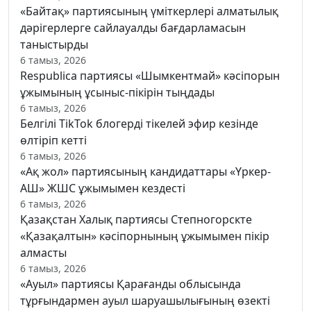
«Байтақ» партиясының үміткерлері алматылық
дәрігерлерге сайлауалды бағдарламасын
таныстырды
6 тамыз, 2026
Respublica партиясы «Шымкентмай» кәсіпорын
ұжымының ұсыныс-пікірін тыңдады
6 тамыз, 2026
Белгілі TikTok блогерді тікелей эфир кезінде
өлтіріп кетті
6 тамыз, 2026
«Ақ жол» партиясының кандидаттары «Үркер-
АШ» ЖШС ұжымымен кездесті
6 тамыз, 2026
Қазақстан Халық партиясы Степногорскте
«Қазақалтын» кәсіпорнының ұжымымен пікір
алмасты
6 тамыз, 2026
«Ауыл» партиясы Қарағанды облысында
тұрғындармен ауыл шаруашылығының өзекті