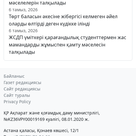
мәселелерін талқылады
6 тамыз, 2026
Төрт баласын әкесіне жібергісі келмеген әйел
оларды өлтірді деген күдікке ілінді
6 тамыз, 2026
ЖСДП үміткері қарағандылық студенттермен жас
мамандарды жұмыспен қамту мәселесін
талқылады
Байланыс
Газет редакциясы
Сайт редакциясы
Сайт туралы
Privacy Policy
ҚР Ақпарат және қоғамдық даму министрлігі,
№KZ36VPY00019169 куәлігі, 08.01.2020 ж.
Астана қаласы, Қонаев көшесі, 12/1