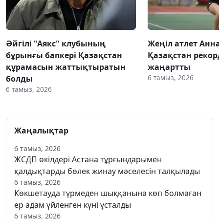
Әйгілі "Аякс" клубының
Жеңіл атлет Анн
бұрынғы бапкері Қазақстан
Қазақстан реко
құрамасын жаттықтыратын
жаңартты
6 тамыз, 2026
болды
6 тамыз, 2026
Жаңалықтар
6 тамыз, 2026
ЖСДП өкілдері Астана тұрғындарымен
қалдықтарды бөлек жинау мәселесін талқылады
6 тамыз, 2026
Көкшетауда түрмеден шыққанына көп болмаған
ер адам үйленген күні ұсталды
6 тамыз, 2026