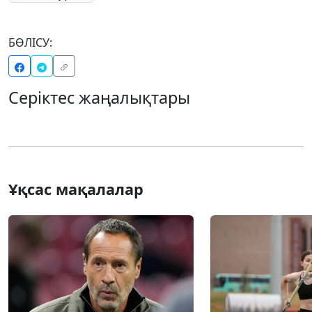
БӨЛІСУ:
Серіктес жаңалықтары
Ұқсас мақалалар