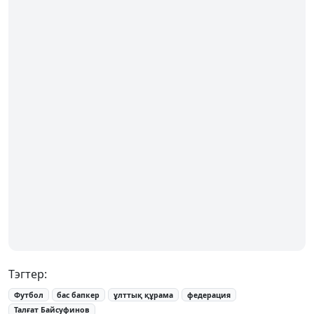
Тэгтер:
Футбол
бас бапкер
ұлттық құрама
федерация
Талғат Байсуфинов