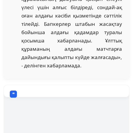
үлесі үшін алғыс білдіреді, сондай-ақ
оған алдағы кәсіби қызметінде сәттілік
тілейді. Бапкерлер штабын жасақтау
бойынша алдағы қадамдар туралы
қосымша хабарланады. Ұлттық
құраманың алдағы матчтарға
дайындығы қалыпты күйде жалғасады»,
- делінген хабарламада.