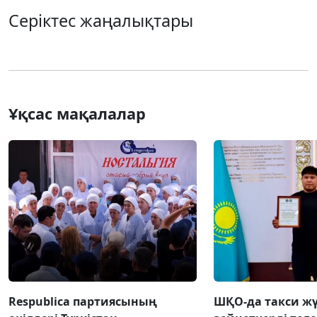
Серіктес жаңалықтары
Ұқсас мақалалар
Respublica партиясының
ШҚО-да такси жү