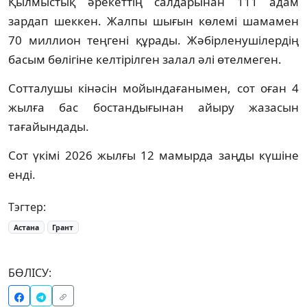
Қылмыстық әрекеттің салдарынан 111 адам
зардап шеккен. Жалпы шығын көлемі шамамен
70 миллион теңгені құрады. Жәбірленушілердің
басым бөлігіне келтірілген залал әлі өтелмеген.
Сотталушы кінәсін мойындағанымен, сот оған 4
жылға бас бостандығынан айыру жазасын
тағайындады.
Сот үкімі 2026 жылғы 12 мамырда заңды күшіне
енді.
Тэгтер:
Астана
Грант
БӨЛІСУ: