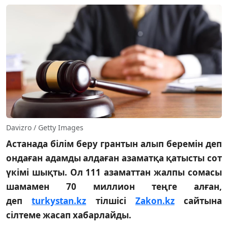
Davizro / Getty Images
Астанада білім беру грантын алып беремін деп
ондаған адамды алдаған азаматқа қатысты сот
үкімі шықты. Ол 111 азаматтан жалпы сомасы
шамамен 70 миллион теңге алған,
деп
turkystan.kz
тілшісі
Zakon.kz
сайтына
сілтеме жасап хабарлайды.