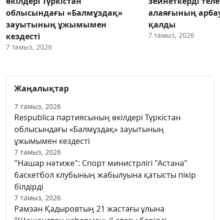
өкілдері Түркістан
зейнеткерді тел
облысындағы «Балмұздақ»
алаяғының арба
зауытының ұжымымен
қалды
7 тамыз, 2026
кездесті
7 тамыз, 2026
Жаңалықтар
7 тамыз, 2026
Respublica партиясының өкілдері Түркістан
облысындағы «Балмұздақ» зауытының
ұжымымен кездесті
7 тамыз, 2026
"Нашар нәтиже": Спорт министрлігі "Астана"
баскетбол клубының жабылуына қатысты пікір
білдірді
7 тамыз, 2026
Рамзан Қадыровтың 21 жастағы ұлына