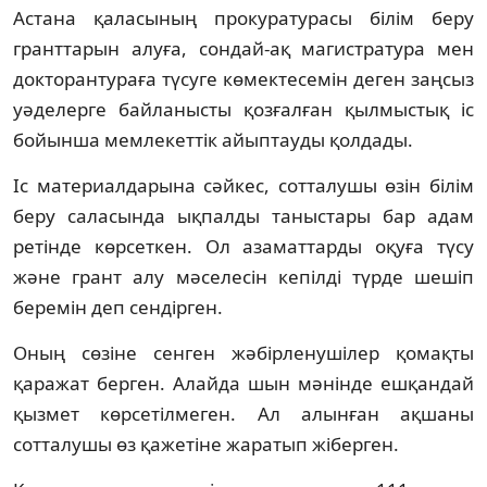
Астана қаласының прокуратурасы білім беру
гранттарын алуға, сондай-ақ магистратура мен
докторантураға түсуге көмектесемін деген заңсыз
уәделерге байланысты қозғалған қылмыстық іс
бойынша мемлекеттік айыптауды қолдады.
Іс материалдарына сәйкес, сотталушы өзін білім
беру саласында ықпалды таныстары бар адам
ретінде көрсеткен. Ол азаматтарды оқуға түсу
және грант алу мәселесін кепілді түрде шешіп
беремін деп сендірген.
Оның сөзіне сенген жәбірленушілер қомақты
қаражат берген. Алайда шын мәнінде ешқандай
қызмет көрсетілмеген. Ал алынған ақшаны
сотталушы өз қажетіне жаратып жіберген.