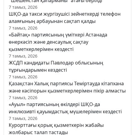
"Шешенстан қаһарманы" атағы берілді
7 тамыз, 2026
ШҚО-да такси жүргізушісі зейнеткерді телефон
алаяғының арбауынан сақтап қалды
7 тамыз, 2026
«Байтақ» партиясының үміткері Астанада
өнеркәсіп және денсаулық сақтау
қызметкерлерімен кездесті
7 тамыз, 2026
ЖСДП кандидаты Павлодар облысының
тұрғындарымен кездесті
7 тамыз, 2026
Қазақстан Халық партиясы Теміртауда кітапхана
және кәсіпорын қызметкерлерімен пікір алмасты
7 тамыз, 2026
«Ауыл» партиясының өкілдері ШҚО-да
инклюзивті қауымдастық мүшелерімен кездесті
7 тамыз, 2026
Курорттағы қорық қызметкерін жабайы
жолбарыс талап тастады