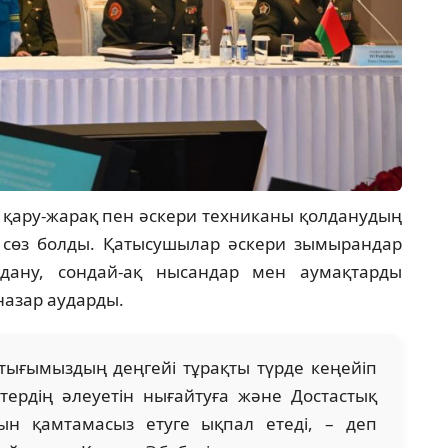
 қару-жарақ пен әскери техниканы қолданудың
 сөз болды. Қатысушылар әскери зымырандар
дану, сондай-ақ нысандар мен аумақтарды
назар аударды.
тығымыздың деңгейі тұрақты түрде кеңейіп
тердің әлеуетін нығайтуға және Достастық
уын қамтамасыз етуге ықпал етеді, – деп