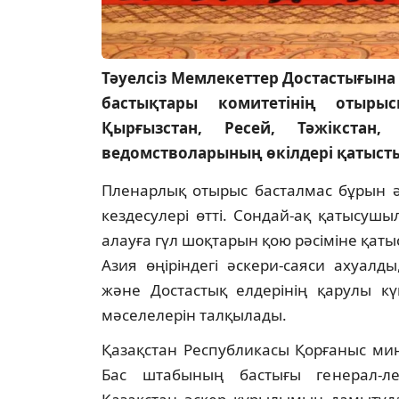
Тәуелсіз Мемлекеттер Достастығына
бастықтары комитетінің отырыс
Қырғызстан, Ресей, Тәжікстан,
ведомстволарының өкілдері қатыст
Пленарлық отырыс басталмас бұрын 
кездесулері өтті. Сондай-ақ қатысуш
алауға гүл шоқтарын қою рәсіміне қат
Азия өңіріндегі әскери-саяси ахуал
және Достастық елдерінің қарулы кү
мәселелерін талқылады.
Қазақстан Республикасы Қорғаныс мин
Бас штабының бастығы генерал-л