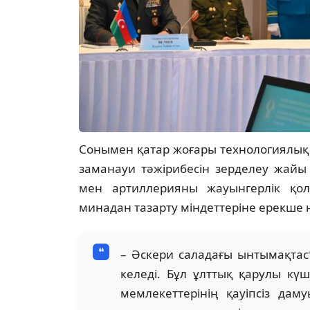
Сонымен қатар жоғары технологиялық
заманауи тәжірибесін зерделеу жайы
мен артиллерияны жауынгерлік қол
минадан тазарту міндеттеріне ерекше 
– Әскери саладағы ынтымақтас
келеді. Бұл ұлттық қарулы күш
мемлекеттерінің қауіпсіз дам