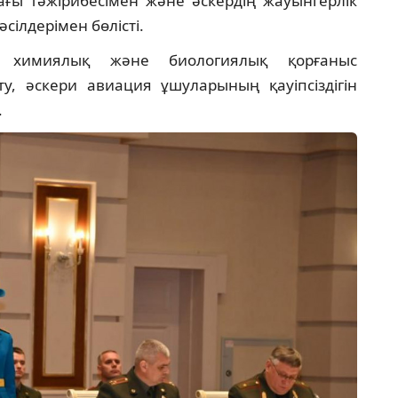
ғы тәжірибесімен және әскердің жауынгерлік
сілдерімен бөлісті.
, химиялық және биологиялық қорғаныс
, әскери авиация ұшуларының қауіпсіздігін
.