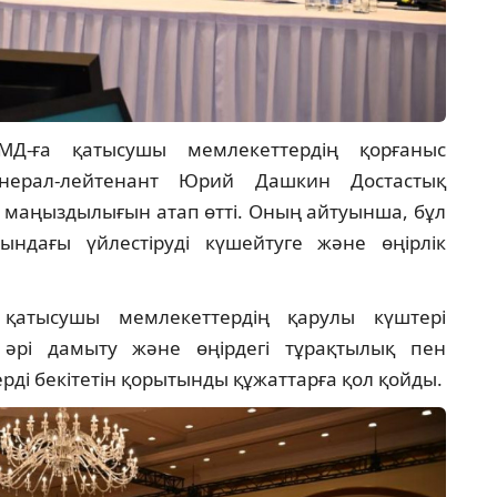
Д-ға қатысушы мемлекеттердің қорғаныс
енерал-лейтенант Юрий Дашкин Достастық
ың маңыздылығын атап өтті. Оның айтуынша, бұл
ндағы үйлестіруді күшейтуге және өңірлік
 қатысушы мемлекеттердің қарулы күштері
әрі дамыту және өңірдегі тұрақтылық пен
дерді бекітетін қорытынды құжаттарға қол қойды.