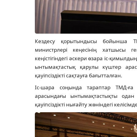
Кездесу қорытындысы бойынша ТМ
министрлері кеңесінің хатшысы г
кеңістігіндегі әскери өзара іс-қимылд
ынтымақтастық қарулы күштер арасы
қауіпсіздікті сақтауға бағытталған.
Іс-шара соңында тараптар ТМД-ға
арасындағы ынтымақтастықты одан 
қауіпсіздікті нығайту жөніндегі келісім