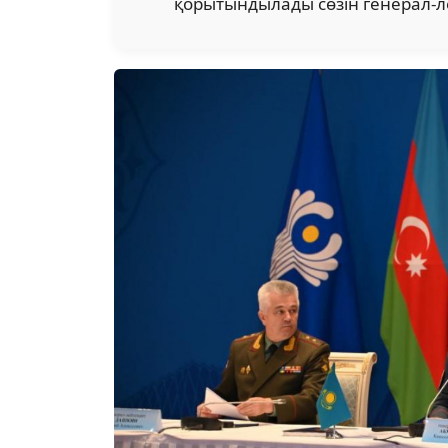
қорытындылады сөзін генерал-л