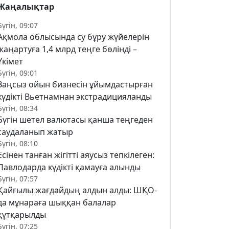
Жаңалықтар
Бүгін, 09:07
Ақмола облысында су бұру жүйелерін
жаңартуға 1,4 млрд теңге бөлінді –
Үкімет
Бүгін, 09:01
Заңсыз ойын бизнесін ұйымдастырған
күдікті Вьетнамнан экстрадицияланды
Бүгін, 08:34
Бүгін шетел валютасы қанша теңгеден
саудаланып жатыр
Бүгін, 08:10
Есінен танған жігітті аяусыз тепкілеген:
Павлодарда күдікті қамауға алынды
Бүгін, 07:57
Қайғылы жағдайдың алдын алды: ШҚО-
да мұнараға шыққан балалар
құтқарылды
Бүгін, 07:25