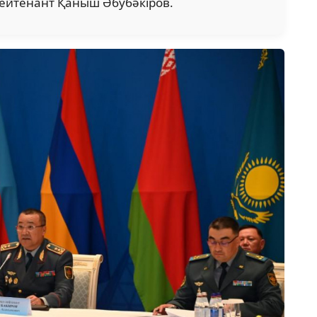
ейтенант Қаныш Әбубәкіров.