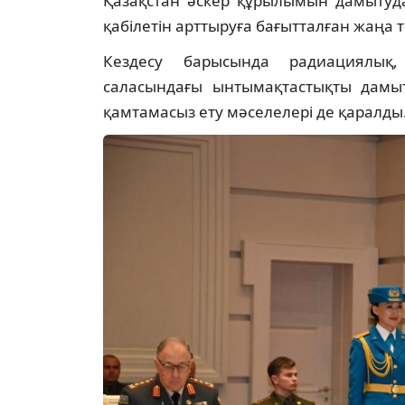
Қазақстан әскер құрылымын дамытуда
қабілетін арттыруға бағытталған жаңа тә
Кездесу барысында радиациялық
саласындағы ынтымақтастықты дамыту
қамтамасыз ету мәселелері де қаралды