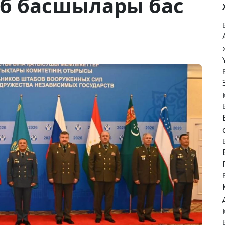
аб басшылары бас