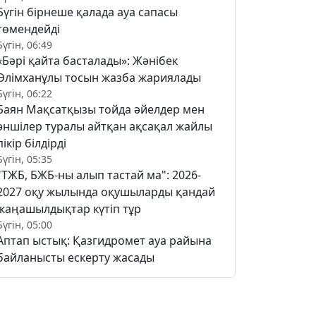
Бүгін бірнеше қалада ауа сапасы
төмендейді
Бүгін, 06:49
«Бәрі қайта басталады»: Жәнібек
Әлімханұлы тосын жазба жариялады
Бүгін, 06:22
Баян Мақсатқызы тойда әйелдер мен
әншілер туралы айтқан ақсақал жайлы
пікір білдірді
Бүгін, 05:35
"ТЖБ, БЖБ-ны алып тастай ма": 2026-
2027 оқу жылында оқушыларды қандай
жаңашылдықтар күтіп тұр
Бүгін, 05:00
Аптап ыстық: Қазгидромет ауа райына
байланысты ескерту жасады