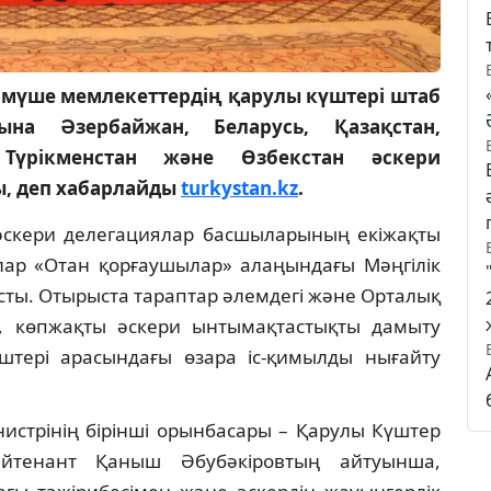
 мүше мемлекеттердің қарулы күштері штаб
ына Әзербайжан, Беларусь, Қазақстан,
 Түрікменстан және Өзбекстан әскери
ы, деп хабарлайды
turkystan.kz
.
әскери делегациялар басшыларының екіжақты
ылар «Отан қорғаушылар» алаңындағы Мәңгілік
ысты. Отырыста тараптар әлемдегі және Орталық
ды, көпжақты әскери ынтымақтастықты дамыту
штері арасындағы өзара іс-қимылды нығайту
истрінің бірінші орынбасары – Қарулы Күштер
ейтенант Қаныш Әбубәкіровтың айтуынша,