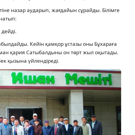
ртіне назар аударып, жағдайын сұрайды. Білімге
натып:
 дейді.
былдайды. Кейін қамқор ұстазы оны Бұхараға
ылман қария Сатыбалдыны он төрт жыл оқытады.
ек қызына үйлендіреді.