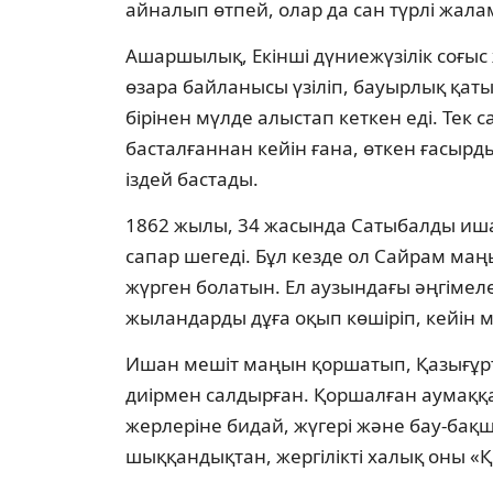
айналып өтпей, олар да сан түрлі жала
Ашаршылық, Екінші дүниежүзілік соғы
өзара байланысы үзіліп, бауырлық қаты
бірінен мүлде алыстап кеткен еді. Тек с
басталғаннан кейін ғана, өткен ғасырд
іздей бастады.
1862 жылы, 34 жасында Сатыбалды иш
сапар шегеді. Бұл кезде ол Сайрам ма
жүрген болатын. Ел аузындағы әңгімеле
жыландарды дұға оқып көшіріп, кейін 
Ишан мешіт маңын қоршатып, Қазығұрт 
диірмен салдырған. Қоршалған аумаққ
жерлеріне бидай, жүгері және бау-бақ
шыққандықтан, жергілікті халық оны «