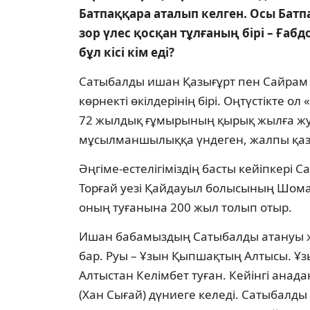
Батпаққара аталып келген. Осы Батп
зор үлес қосқан тұлғаның бірі – Ға
бұл кісі кім еді?
Сатыбалды ишан Қазығұрт пен Сайрам 
көрнекті өкілдерінің бірі. Оңтүстікте 
72 жылдық ғұмырының қырық жылға жу
мұсылманшылыққа үндеген, жалпы қазақ 
Әңгіме-естелігіміздің басты кейіпкері
Торғай уезі Қайдауыл болысының Шомақ
оның туғанына 200 жыл толып отыр.
Ишан бабамыздың Сатыбалды атануы ж
бар. Руы – Ұзын Қыпшақтың Алтысы. Ұз
Алтыстан Келімбет туған. Кейінгі анад
(Хан Сығай) дүниеге келеді. Сатыбалды