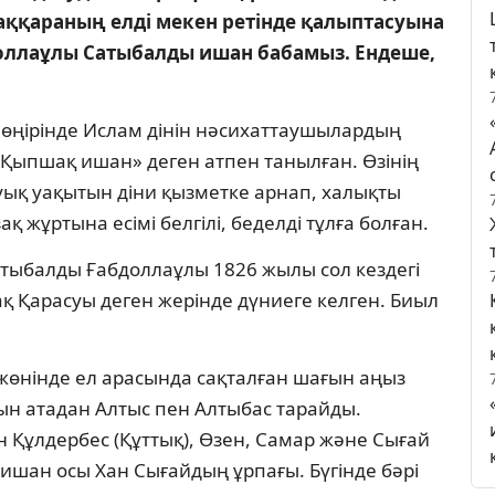
аққараның елді мекен ретінде қалыптасуына
бдоллаұлы Сатыбалды ишан бабамыз. Ендеше,
өңірінде Ислам дінін нәсихаттаушылардың
ол «Қыпшақ ишан» деген атпен танылған. Өзінің
ық уақытын діни қызметке арнап, халықты
жұртына есімі белгілі, беделді тұлға болған.
 Сатыбалды Ғабдоллаұлы 1826 жылы сол кездегі
 Қарасуы деген жерінде дүниеге келген. Биыл
өнінде ел арасында сақталған шағын аңыз
ын атадан Алтыс пен Алтыбас тарайды.
ан Құлдербес (Құттық), Өзен, Самар және Сығай
 ишан осы Хан Сығайдың ұрпағы. Бүгінде бәрі