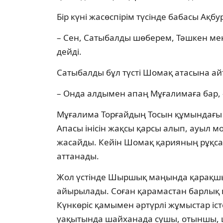
Бір күні жасөспірім түсінде бабасы Ақб
– Сен, Сатыбалды шөберем, Тәшкен мен 
дейді.
Сатыбалды бұл түсті Шомақ атасына ай
– Онда алдымен апаң Мұғалимаға бар, 
Мұғалима Торғайдың Тосын құмындағы Б
Апасы інісін жақсы қарсы алып, ауыл м
жасайды. Кейін Шомақ қарияның рұқса
аттанады.
Жол үстінде Шыршық маңында қарақшыл
айырылады. Соған қарамастан барлық қ
Күнкөріс қамымен әртүрлі жұмыстар істе
уақытында шайханада сушы, отыншы, ш