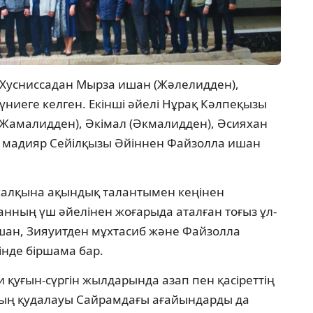
усниссадан Мырза ишан (Жәлелидден),
ниеге келген. Екінші әйелі Нұрақ Кәлпеқызы
(Жамалидден), Әкімал (Әкмалидден), Әсияхан
, мадияр Сейілқызы Әйіннен Файзолла ишан
 халқына ақындық талантымен кеңінен
нның үш әйелінен жоғарыда аталған тоғыз ұл-
ишан, Зияуитден мұхтасиб және Файзолла
інде біршама бар.
и қуғын-сүргін жылдарында азап пен қасіреттің
-дың қудалауы Сайрамдағы ағайындарды да