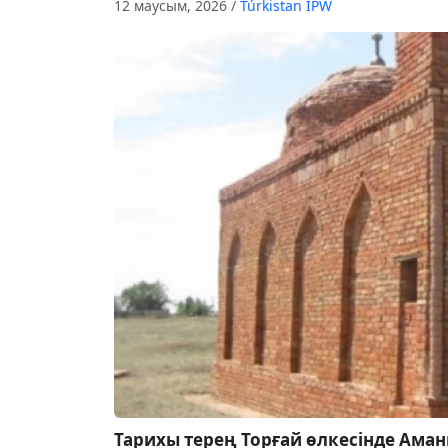
12 маусым, 2026
/
Túrkіstan IPW
Тарихы терең Торғай өлкесінде Аманк