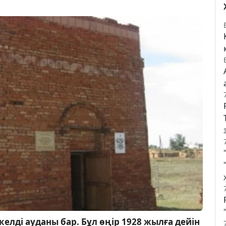
елді ауданы бар. Бұл өңір 1928 жылға дейін