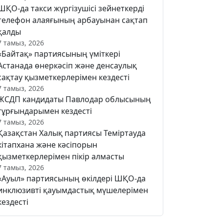
ШҚО-да такси жүргізушісі зейнеткерді
телефон алаяғының арбауынан сақтап
қалды
7 тамыз, 2026
«Байтақ» партиясының үміткері
Астанада өнеркәсіп және денсаулық
сақтау қызметкерлерімен кездесті
7 тамыз, 2026
ЖСДП кандидаты Павлодар облысының
тұрғындарымен кездесті
7 тамыз, 2026
Қазақстан Халық партиясы Теміртауда
кітапхана және кәсіпорын
қызметкерлерімен пікір алмасты
7 тамыз, 2026
«Ауыл» партиясының өкілдері ШҚО-да
инклюзивті қауымдастық мүшелерімен
кездесті