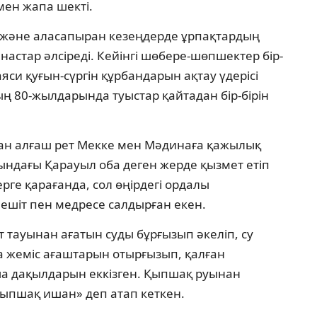
мен жапа шекті.
с және аласапыран кезеңдерде ұрпақтардың
настар әлсіреді. Кейінгі шөбере-шөпшектер бір-
аяси қуғын-сүргін құрбандарын ақтау үдерісі
ың 80-жылдарында туыстар қайтадан бір-бірін
ан алғаш рет Мекке мен Мәдинаға қажылық
ңындағы Қарауыл оба деген жерде қызмет етіп
рге қарағанда, сол өңірдегі ордалы
мешіт пен медресе салдырған екен.
тауынан ағатын суды бұрғызып әкеліп, су
а жеміс ағаштарын отырғызып, қалған
ша дақылдарын еккізген. Қыпшақ руынан
Қыпшақ ишан» деп атап кеткен.