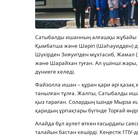
Сатыбалды ишанның алғашқы жұбайы Х
Қымбатша және Шәріп (Шаһауидден) дү
Шүкірден Зияуитден мұхтасиб, Жамал 
және Шарайхан туған. Ал үшінші жары
дүниеге келеді.
Файзолла ишан – құран қари әрі қазақ
танылған тұлға. Жалпы, Сатыбалды иша
қыз тараған. Солардың ішінде Мырза 
қаридың ұрпақтары бүгінде Торғай өңір
Алайда бұл әулет өткен ғасырдағы саяс
талайын бастан кешірді. Кеңестік ГПУ