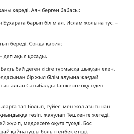
ураны көреді. Аян берген бабасы:
Бұхараға барып білім ал, Ислам жолына түс, –
тып береді. Сонда қария:
– деп ақыл қосады.
ақтыбай деген кісіге тұрмысқа шыққан екен.
олдасынан бір жыл білім алуына жағдай
тын алған Сатыбалды Тәшкенге оқу іздеп
арға тап болып, түйесі мен жол азығынан
иындыққа төзіп, жаяулап Тәшкенге жетеді.
й жүріп, медресеге оқуға түседі. Бос
ай қайнатушы болып еңбек етеді.