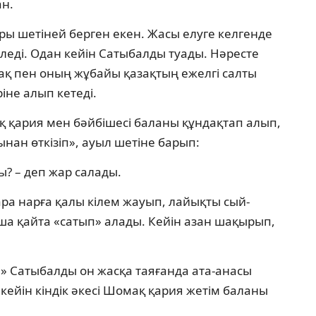
ан.
ры шетіней берген екен. Жасы елуге келгенде
леді. Одан кейін Сатыбалды туады. Нәресте
ақ пен оның жұбайы қазақтың ежелгі салты
іне алып кетеді.
 қария мен бәйбішесі баланы құндақтап алып,
тынан өткізіп», ауыл шетіне барып:
ы? – деп жар салады.
ара нарға қалы кілем жауып, лайықты сый-
ша қайта «сатып» алады. Кейін азан шақырып,
н» Сатыбалды он жасқа таяғанда ата-анасы
н кейін кіндік әкесі Шомақ қария жетім баланы