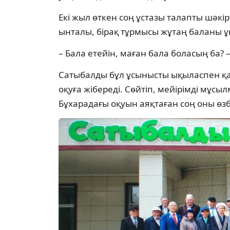
Екі жыл өткен соң ұстазы талапты шәкі
ынталы, бірақ тұрмысы жұтаң баланы ұ
– Бала етейін, маған бала боласың ба? –
Сатыбалды бұл ұсынысты ықыласпен қа
оқуға жібереді. Сөйтіп, мейірімді мұс
Бұхарадағы оқуын аяқтаған соң оны өзб