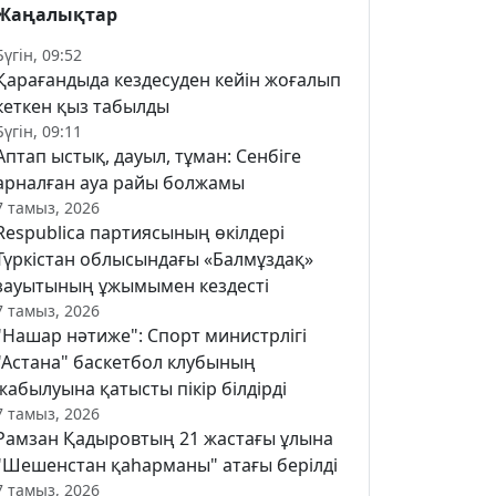
Жаңалықтар
Бүгін, 09:52
Қарағандыда кездесуден кейін жоғалып
кеткен қыз табылды
Бүгін, 09:11
Аптап ыстық, дауыл, тұман: Сенбіге
арналған ауа райы болжамы
7 тамыз, 2026
Respublica партиясының өкілдері
Түркістан облысындағы «Балмұздақ»
зауытының ұжымымен кездесті
7 тамыз, 2026
"Нашар нәтиже": Спорт министрлігі
"Астана" баскетбол клубының
жабылуына қатысты пікір білдірді
7 тамыз, 2026
Рамзан Қадыровтың 21 жастағы ұлына
"Шешенстан қаһарманы" атағы берілді
7 тамыз, 2026