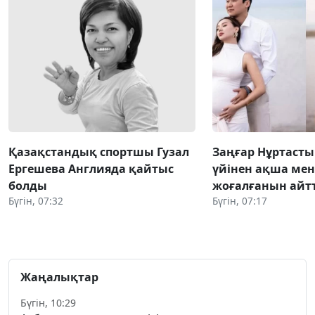
Қазақстандық спортшы Гузал
Заңғар Нұртаст
Ергешева Англияда қайтыс
үйінен ақша мен
болды
жоғалғанын айт
Бүгін, 07:32
Бүгін, 07:17
Жаңалықтар
Бүгін, 10:29