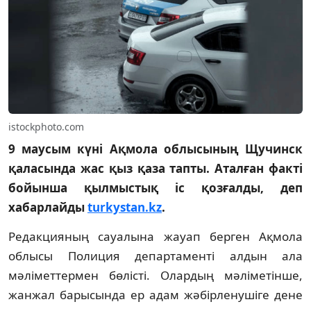
istockphoto.com
9 маусым күні Ақмола облысының Щучинск
қаласында жас қыз қаза тапты. Аталған факті
бойынша қылмыстық іс қозғалды, деп
хабарлайды
turkystan.kz
.
Редакцияның сауалына жауап берген Ақмола
облысы Полиция департаменті алдын ала
мәліметтермен бөлісті. Олардың мәліметінше,
жанжал барысында ер адам жәбірленушіге дене