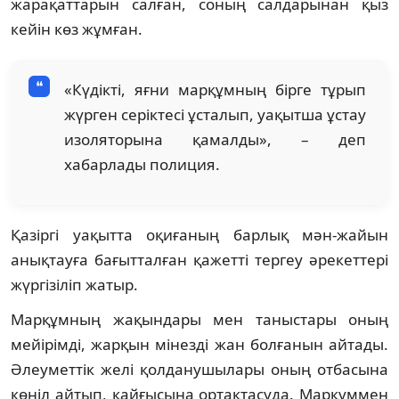
жарақаттарын салған, соның салдарынан қыз
кейін көз жұмған.
«Күдікті, яғни марқұмның бірге тұрып
жүрген серіктесі ұсталып, уақытша ұстау
изоляторына қамалды», – деп
хабарлады полиция.
Қазіргі уақытта оқиғаның барлық мән-жайын
анықтауға бағытталған қажетті тергеу әрекеттері
жүргізіліп жатыр.
Марқұмның жақындары мен таныстары оның
мейірімді, жарқын мінезді жан болғанын айтады.
Әлеуметтік желі қолданушылары оның отбасына
көңіл айтып, қайғысына ортақтасуда. Марқұммен