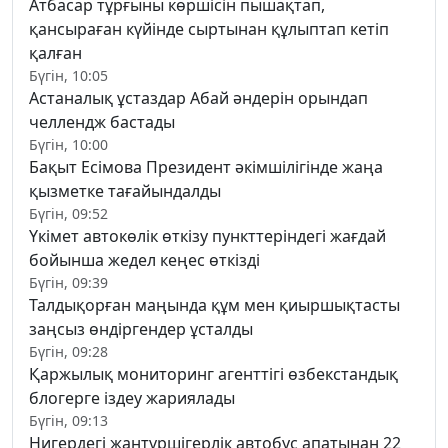
Атбасар тұрғыны көршісін пышақтап,
қансыраған күйінде сыртынан құлыптап кетіп
қалған
Бүгін, 10:05
Астаналық ұстаздар Абай әндерін орындап
челлендж бастады
Бүгін, 10:00
Бақыт Есімова Президент әкімшілігінде жаңа
қызметке тағайындалды
Бүгін, 09:52
Үкімет автокөлік өткізу пункттеріндегі жағдай
бойынша жедел кеңес өткізді
Бүгін, 09:39
Талдықорған маңында құм мен қиыршықтасты
заңсыз өндіргендер ұсталды
Бүгін, 09:28
Қаржылық мониторинг агенттігі өзбекстандық
блогерге іздеу жариялады
Бүгін, 09:13
Нигердегі жантүршігерлік автобус апатынан 22