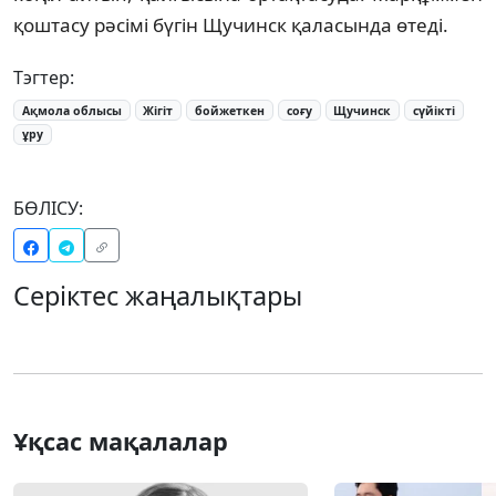
қоштасу рәсімі бүгін Щучинск қаласында өтеді.
Тэгтер:
Ақмола облысы
Жігіт
бойжеткен
соғу
Щучинск
сүйікті
ұру
БӨЛІСУ:
Серіктес жаңалықтары
Ұқсас мақалалар