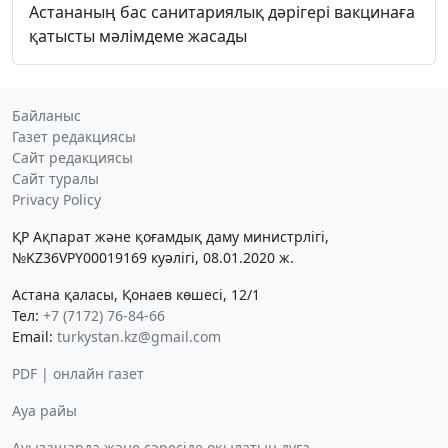
Астананың бас санитариялық дәрігері вакцинаға
қатысты мәлімдеме жасады
Байланыс
Газет редакциясы
Сайт редакциясы
Сайт туралы
Privacy Policy
ҚР Ақпарат және қоғамдық даму министрлігі,
№KZ36VPY00019169 куәлігі, 08.01.2020 ж.
Астана қаласы, Қонаев көшесі, 12/1
Тел:
+7 (7172) 76-84-66
Email:
turkystan.kz@gmail.com
PDF | онлайн газет
Ауа райы
Ауызашарда және сәресіде оқылатын дұға