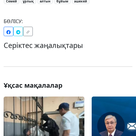
Семей
ұрлық
алтын
бұйым
әшекей
БӨЛІСУ:
Серіктес жаңалықтары
Ұқсас мақалалар