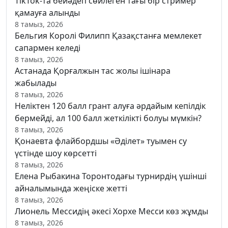
TikTok-та бейәдеп сөйлеген тағы бір стример
қамауға алынды
8 тамыз, 2026
Бельгия Королі Филипп Қазақстанға мемлекет
сапармен келеді
8 тамыз, 2026
Астанада Қорғалжын тас жолы ішінара
жабылады
8 тамыз, 2026
Неліктен 120 балл грант алуға әрдайым кепілдік
бермейді, ал 100 балл жеткілікті болуы мүмкін?
8 тамыз, 2026
Қонаевта флайбордшы «Әділет» туымен су
үстінде шоу көрсетті
8 тамыз, 2026
Елена Рыбакина Торонтодағы турнирдің үшінші
айналымында жеңіске жетті
8 тамыз, 2026
Лионель Мессидің әкесі Хорхе Месси көз жұмды
8 тамыз, 2026