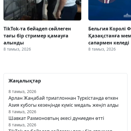
TikTok-та бейәдеп сөйлеген
Бельгия Королі 
тағы бір стример қамауға
Қазақстанға ме
алынды
сапармен келеді
8 тамыз, 2026
8 тамыз, 2026
Жаңалықтар
8 тамыз, 2026
Арлан Жаңабай триатлоннан Түркістанда өткен
Азия кубогы кезеңінде күміс медаль жеңіп алды
8 тамыз, 2026
Шавкат Рахмоновтың әкесі дүниеден өтті
8 тамыз, 2026