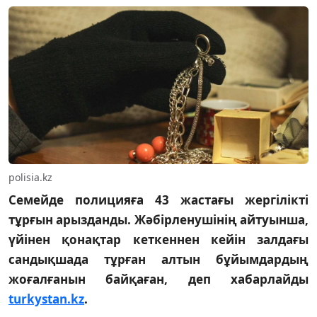
polisia.kz
Семейде полицияға 43 жастағы жергілікті
тұрғын арызданды. Жәбірленушінің айтуынша,
үйінен қонақтар кеткеннен кейін залдағы
сандықшада тұрған алтын бұйымдардың
жоғалғанын байқаған, деп хабарлайды
turkystan.kz
.