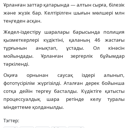
Ұрланған заттар қатарында — алтын сырға, білезік
және жүзік бар. Келтірілген шығын мөлшері млн
теңгеден асқан.
Жедел-іздестіру шаралары барысында полиция
қызметкерлері күдіктіні, қаланың 46 жастағы
тұрғынын анықтап, ұстады. Ол кінәсін
мойындады. Ұрланған зергерлік бұйымдар
тәркіленді.
Оқиға орнынан саусақ іздері алынып,
фототүсірілім жүргізілді. Аталған дерек бойынша
сотқа дейін тергеу басталды. Күдіктіге қатысты
процессуалдық шара ретінде келу туралы
міндеттеме қолданылды.
Тэгтер: