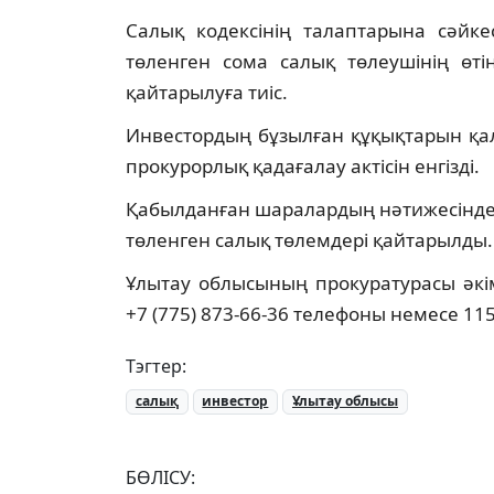
Салық кодексінің талаптарына сәйке
төленген сома салық төлеушінің өтін
қайтарылуға тиіс.
Инвестордың бұзылған құқықтарын қа
прокурорлық қадағалау актісін енгізді.
Қабылданған шаралардың нәтижесінде
төленген салық төлемдері қайтарылды.
Ұлытау облысының прокуратурасы әкім
+7 (775) 873-66-36 телефоны немесе 11
Тэгтер:
салық
инвестор
Ұлытау облысы
БӨЛІСУ: