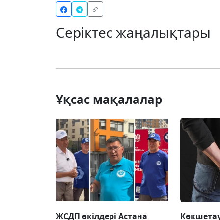
Серіктес жаңалықтары
Ұқсас мақалалар
ЖСДП өкілдері Астана
Көкшетау