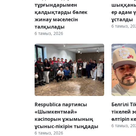
тұрғындарымен
шыққаны
қалдықтарды бөлек
ер адам 
жинау мәселесін
ұсталды
6 тамыз, 20
талқылады
6 тамыз, 2026
Respublica партиясы
Белгілі T
«Шымкентмай»
тікелей э
кәсіпорын ұжымының
өлтіріп к
6 тамыз, 20
ұсыныс-пікірін тыңдады
6 тамыз, 2026