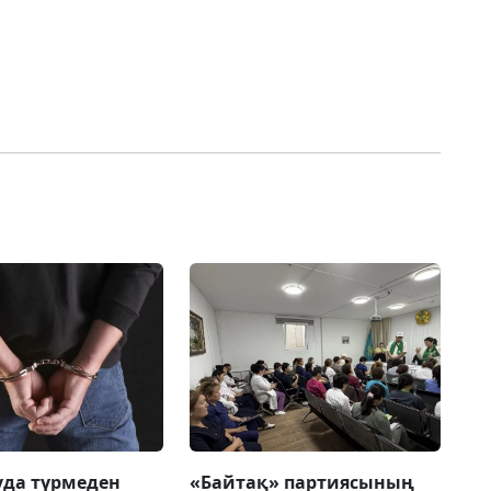
да түрмеден
«Байтақ» партиясының