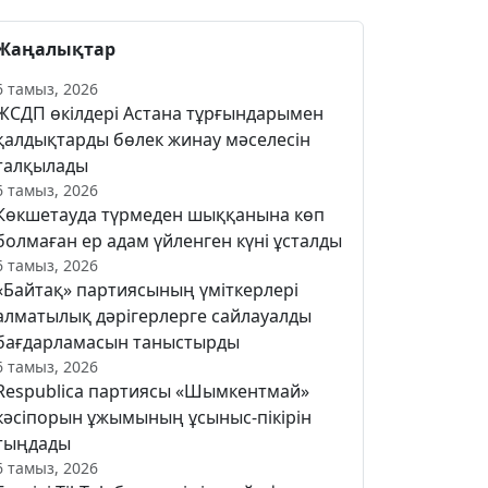
Жаңалықтар
6 тамыз, 2026
ЖСДП өкілдері Астана тұрғындарымен
қалдықтарды бөлек жинау мәселесін
талқылады
6 тамыз, 2026
Көкшетауда түрмеден шыққанына көп
болмаған ер адам үйленген күні ұсталды
6 тамыз, 2026
«Байтақ» партиясының үміткерлері
алматылық дәрігерлерге сайлауалды
бағдарламасын таныстырды
6 тамыз, 2026
Respublica партиясы «Шымкентмай»
кәсіпорын ұжымының ұсыныс-пікірін
тыңдады
6 тамыз, 2026