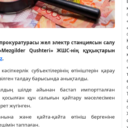
прокуратурасы жел электр станциясын салу
Mezgilder Qushteri» ЖШС-нің құқықтарын
z
.
сіпкерлік субъектілерінің өтініштерін қарау
зілген талдау барысында анықталды.
ылдың шілде айынан бастап импортталған
қосылған құн салығын қайтару мәселесімен
рет жүгінген.
анына және қайта-қайта өтініш бергеніне
ешімін таппаған.