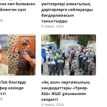
на көп болмаған
үміткерлері алматылық
үйленген күні
дәрігерлерге сайлауалды
бағдарламасын
26
таныстырды
6 тамыз, 2026
ikTok блогерді
«Ақ жол» партиясының
фир кезінде
кандидаттары «Үркер-
етті
АШ» ЖШС ұжымымен
26
кездесті
6 тамыз, 2026