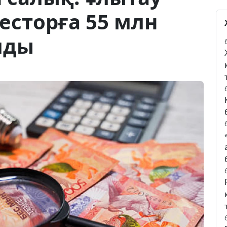
есторға 55 млн
лды