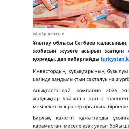
istockphoto.com
Ұлытау облысы Сәтбаев қаласының 
жобасын жүзеге асырып жатқан «
қорғады, деп хабарлайды
turkystan.k
Инвестордың құқықтарының бұзылуы кә
кезінде заңдылықтың сақталуына жүргі
Анықталғандай, компания 2025 ж
жабдықтар бойынша артық төленген 
мемлекеттік кірістер органына бірнеше 
Барлық қажетті құжаттарды ұсынғ
қарамастан, мәселе ұзақ уақыт бойы ш