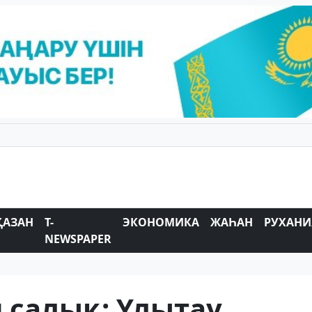
ҚАЗАН
T-
ЭКОНОМИКА
ЖАҺАН
РУХАНИ
NEWSPAPER
 салық: Ұлытау