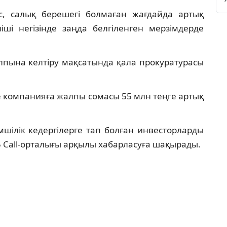
с, салық берешегі болмаған жағдайда артық
іші негізінде заңда белгіленген мерзімдерде
лпына келтіру мақсатында қала прокуратурасы
 компанияға жалпы сомасы 55 млн теңге артық
шілік кедергілерге тап болған инвесторларды
5 Call-орталығы арқылы хабарласуға шақырады.