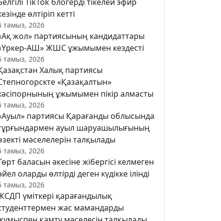
Белгілі TikTok блогерді тікелей эфир
кезінде өлтіріп кетті
6 тамыз, 2026
«Ақ жол» партиясының кандидаттары
«Үркер-АШ» ЖШС ұжымымен кездесті
6 тамыз, 2026
Қазақстан Халық партиясы
Степногорскте «Қазақалтын»
кәсіпорнының ұжымымен пікір алмасты
6 тамыз, 2026
«Ауыл» партиясы Қарағанды облысында
тұрғындармен ауыл шаруашылығының
өзекті мәселелерін талқылады
6 тамыз, 2026
Төрт баласын әкесіне жібергісі келмеген
әйел оларды өлтірді деген күдікке ілінді
6 тамыз, 2026
ЖСДП үміткері қарағандылық
студенттермен жас мамандарды
жұмыспен қамту мәселесін талқылады