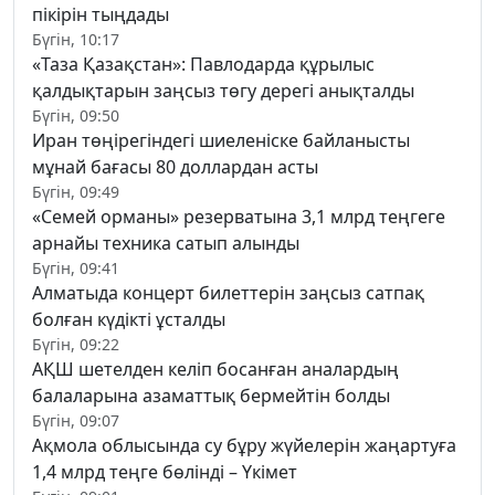
пікірін тыңдады
Бүгін, 10:17
«Таза Қазақстан»: Павлодарда құрылыс
қалдықтарын заңсыз төгу дерегі анықталды
Бүгін, 09:50
Иран төңірегіндегі шиеленіске байланысты
мұнай бағасы 80 доллардан асты
Бүгін, 09:49
«Семей орманы» резерватына 3,1 млрд теңгеге
арнайы техника сатып алынды
Бүгін, 09:41
Алматыда концерт билеттерін заңсыз сатпақ
болған күдікті ұсталды
Бүгін, 09:22
АҚШ шетелден келіп босанған аналардың
балаларына азаматтық бермейтін болды
Бүгін, 09:07
Ақмола облысында су бұру жүйелерін жаңартуға
1,4 млрд теңге бөлінді – Үкімет