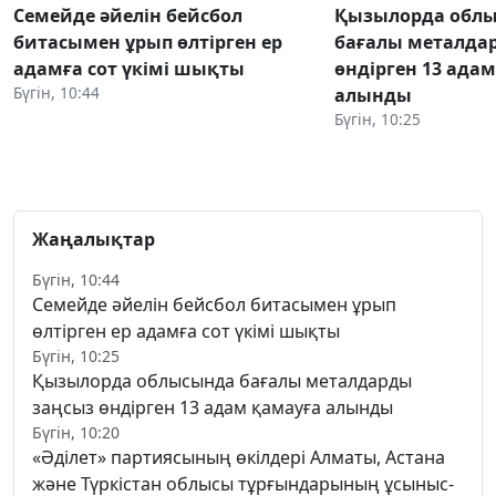
Семейде әйелін бейсбол
Қызылорда обл
битасымен ұрып өлтірген ер
бағалы металда
адамға сот үкімі шықты
өндірген 13 ада
Бүгін, 10:44
алынды
Бүгін, 10:25
Жаңалықтар
Бүгін, 10:44
Семейде әйелін бейсбол битасымен ұрып
өлтірген ер адамға сот үкімі шықты
Бүгін, 10:25
Қызылорда облысында бағалы металдарды
заңсыз өндірген 13 адам қамауға алынды
Бүгін, 10:20
«Әділет» партиясының өкілдері Алматы, Астана
және Түркістан облысы тұрғындарының ұсыныс-