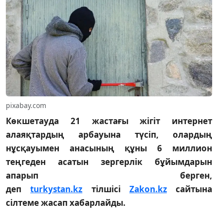
pixabay.com
Көкшетауда 21 жастағы жігіт интернет
алаяқтардың арбауына түсіп, олардың
нұсқауымен анасының құны 6 миллион
теңгеден асатын зергерлік бұйымдарын
апарып берген,
деп
turkystan.kz
тілшісі
Zakon.kz
сайтына
сілтеме жасап хабарлайды.