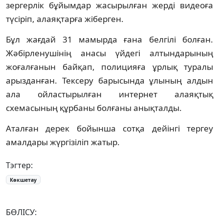
зергерлік бұйымдар жасырылған жерді видеоға
түсіріп, алаяқтарға жіберген.
Бұл жағдай 31 мамырда ғана белгілі болған.
Жәбірленушінің анасы үйдегі алтындарының
жоғалғанын байқап, полицияға ұрлық туралы
арызданған. Тексеру барысында ұлының алдын
ала ойластырылған интернет алаяқтық
схемасының құрбаны болғаны анықталды.
Аталған дерек бойынша сотқа дейінгі тергеу
амалдары жүргізіліп жатыр.
Тэгтер:
Көкшетау
БӨЛІСУ: