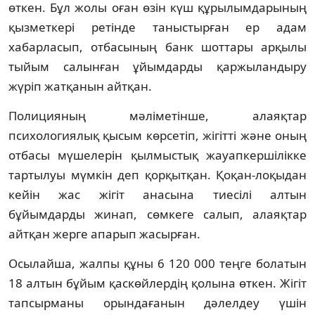
өткен. Бұл жолы оған өзін күш құрылымдарының
қызметкері ретінде таныстырған ер адам
хабарласып, отбасының банк шоттары арқылы
тыйым салынған ұйымдарды қаржыландыру
жүріп жатқанын айтқан.
Полицияның мәліметінше, алаяқтар
психологиялық қысым көрсетіп, жігітті және оның
отбасы мүшелерін қылмыстық жауапкершілікке
тартылуы мүмкін деп қорқытқан. Қоқан-лоқыдан
кейін жас жігіт анасына тиесілі алтын
бұйымдарды жинап, сөмкеге салып, алаяқтар
айтқан жерге апарып жасырған.
Осылайша, жалпы құны 6 120 000 теңге болатын
18 алтын бұйым қаскөйлердің қолына өткен. Жігіт
тапсырманы орындағанын дәлелдеу үшін