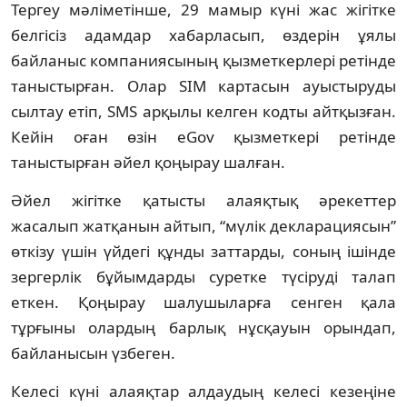
Тергеу мәліметінше, 29 мамыр күні жас жігітке
белгісіз адамдар хабарласып, өздерін ұялы
байланыс компаниясының қызметкерлері ретінде
таныстырған. Олар SIM картасын ауыстыруды
сылтау етіп, SMS арқылы келген кодты айтқызған.
Кейін оған өзін eGov қызметкері ретінде
таныстырған әйел қоңырау шалған.
Әйел жігітке қатысты алаяқтық әрекеттер
жасалып жатқанын айтып, “мүлік декларациясын”
өткізу үшін үйдегі құнды заттарды, соның ішінде
зергерлік бұйымдарды суретке түсіруді талап
еткен. Қоңырау шалушыларға сенген қала
тұрғыны олардың барлық нұсқауын орындап,
байланысын үзбеген.
Келесі күні алаяқтар алдаудың келесі кезеңіне