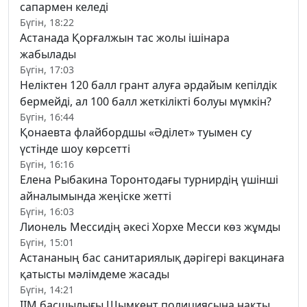
сапармен келеді
Бүгін, 18:22
Астанада Қорғалжын тас жолы ішінара
жабылады
Бүгін, 17:03
Неліктен 120 балл грант алуға әрдайым кепілдік
бермейді, ал 100 балл жеткілікті болуы мүмкін?
Бүгін, 16:44
Қонаевта флайбордшы «Әділет» туымен су
үстінде шоу көрсетті
Бүгін, 16:16
Елена Рыбакина Торонтодағы турнирдің үшінші
айналымында жеңіске жетті
Бүгін, 16:03
Лионель Мессидің әкесі Хорхе Месси көз жұмды
Бүгін, 15:01
Астананың бас санитариялық дәрігері вакцинаға
қатысты мәлімдеме жасады
Бүгін, 14:21
ІІМ басшылығы Шымкент полициясына нақты