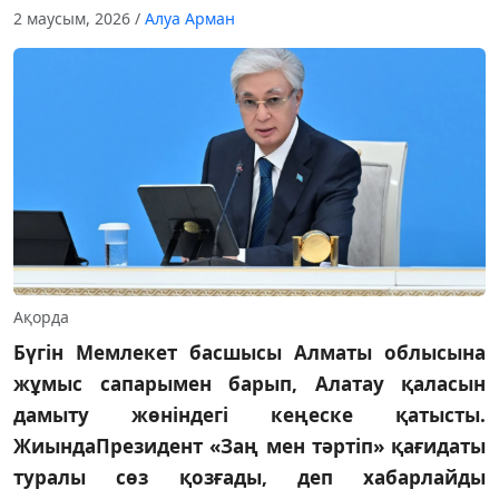
2 маусым, 2026
/
Алуа Арман
Ақорда
Бүгін Мемлекет басшысы Алматы облысына
жұмыс сапарымен барып, Алатау қаласын
дамыту жөніндегі кеңеске қатысты.
ЖиындаПрезидент «Заң мен тәртіп» қағидаты
туралы сөз қозғады, деп хабарлайды