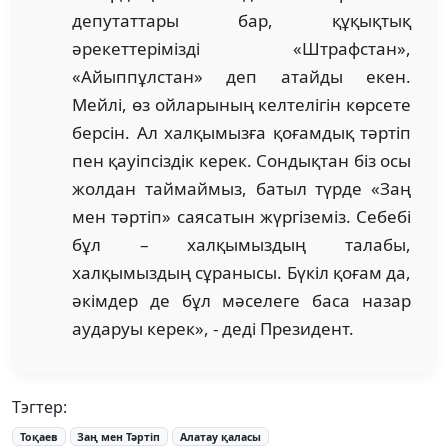
депутаттары бар, құқықтық
әрекеттерімізді «Штрафстан»,
«Айыппұлстан» деп атайды екен.
Мейлі, өз ойларының келтелігін көрсете
берсін. Ал халқымызға қоғамдық тәртіп
пен қауіпсіздік керек. Сондықтан біз осы
жолдан таймаймыз, батыл түрде «Заң
мен тәртіп» саясатын жүргіземіз. Себебі
бұл – халқымыздың талабы,
халқымыздың сұранысы. Бүкіл қоғам да,
әкімдер де бұл мәселеге баса назар
аударуы керек», - деді Президент.
Тэгтер:
Тоқаев
Заң мен Тәртіп
Алатау қаласы