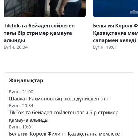
TikTok-та бейәдеп сөйлеген
Бельгия Королі 
тағы бір стример қамауға
Қазақстанға ме
алынды
сапармен келеді
Бүгін, 20:34
Бүгін, 19:01
Жаңалықтар
Бүгін, 21:00
Шавкат Рахмоновтың әкесі дүниеден өтті
Бүгін, 20:34
TikTok-та бейәдеп сөйлеген тағы бір стример
қамауға алынды
Бүгін, 19:01
Бельгия Королі Филипп Қазақстанға мемлекет