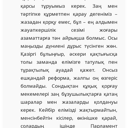
қарсы тұруымыз керек. Заң мен
тәртіпке құрметпен қарау дегеніміз –
жазадан қорқу емес, бұл – ең алдымен
жауапкершілік сезімі жоғары
азаматтарға тән айрықша болмыс. Осы
маңызды дүниені дұрыс түсінген жөн.
Қазіргі бұлыңғыр, әскери қақтығысқа
толы заманда елімізге татулық пен
тұрақтылық ауадай қажет. Онсыз
ешқандай реформа, жалпы оң өзгеріс
болмайды. Сондықтан құқық қорғау
мекемелері заң бұзушылықтарға қатаң
шаралар мен жазаларды қолдануы
керек. Кейбір елімізді жақтырмайтын,
менсінбейтін кісілер, өкінішке қарай,
солардың ішінде Парламент