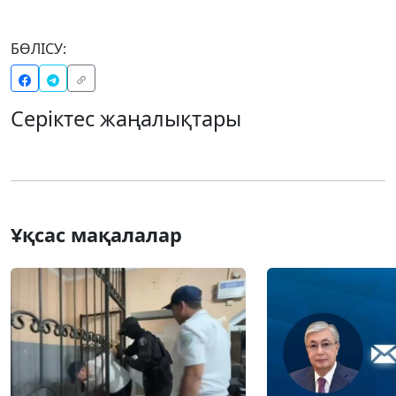
БӨЛІСУ:
Серіктес жаңалықтары
Ұқсас мақалалар