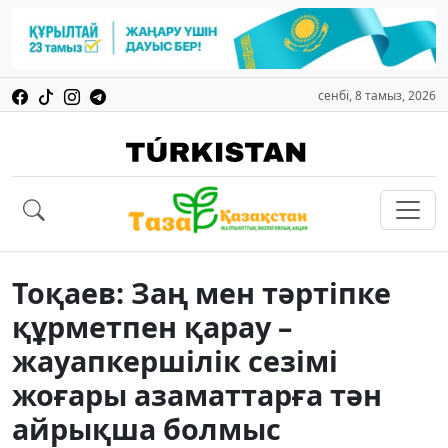
сенбі, 8 тамыз, 2026
Тоқаев: Заң мен тәртіпке
құрметпен қарау –
жауапкершілік сезімі
жоғары азаматтарға тән
айрықша болмыс