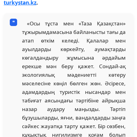
turkystan.kz
.
«Осы тұста мен «Таза Қазақстан»
тұжырымдамасына байланысты тағы да
атап өткім келеді. Қалалар мен
ауылдарды көркейту, аумақтарды
көгалдандыру жұмысына әрдайым
ерекше мән беру қажет. Сондай-ақ
экологиялық мәдениетті көтеру
мәселесіне көңіл бөлген жөн. Әсіресе,
адамдардың туристік нысандар мен
табиғат аясындағы тәртібіне айрықша
назар аудару маңызды. Тәртіп
бұзушыларды, яғни, вандалдарды заңға
сәйкес жауапқа тарту қажет. Бір сөзбен,
құқықтық нигилизмге қоғам болып