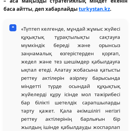
– аса маңызды стратегиялық міндет екенін
баса айтты, деп хабарлайды
turkystan.kz
.
«Түптеп келгенде, мұндай жұмыс жүйесі
құқықтық тұрақтылықты сақтауға
мүмкіндік береді және орынсыз
заңнамалық өзгерістерден қорғап,
жедел және тез шешімдер қабылдауға
ықпал етеді. Алатау жобасына қатысты
реттеу актілерін әзірлеу барысында
міндетті түрде осындай құқықтық
жүйелерді құру ісінде мол тәжірибесі
бар білікті шетелдік сарапшыларды
тарту қажет. Қала әкімшілігі негізгі
реттеу актілерінің барлығын бір
жылдың ішінде қабылдауды жоспарлап