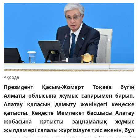
Ақорда
Президент Қасым-Жомарт Тоқаев бүгін
Алматы облысына жұмыс сапарымен барып,
Алатау қаласын дамыту жөніндегі кеңеске
қатысты. Кеңесте Мемлекет басшысы Алатау
жобасына қатысты заңнамалық жұмыс
жылдам әрі сапалы жүргізілуге тиіс екенін, бұл