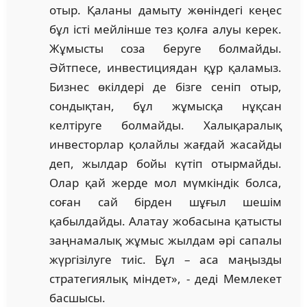
отыр. Қаланы дамыту жөніндегі кеңес
бұл істі мейлінше тез қолға алуы керек.
Жұмысты соза беруге болмайды.
Әйтпесе, инвестициядан құр қаламыз.
Бизнес өкілдері де бізге сеніп отыр,
сондықтан, бұл жұмысқа нұқсан
келтіруге болмайды. Халықаралық
инвесторлар қолайлы жағдай жасайды
деп, жылдар бойы күтіп отырмайды.
Олар қай жерде мол мүмкіндік болса,
соған сай бірден шұғыл шешім
қабылдайды. Алатау жобасына қатысты
заңнамалық жұмыс жылдам әрі сапалы
жүргізілуге тиіс. Бұл – аса маңызды
стратегиялық міндет», - деді Мемлекет
басшысы.