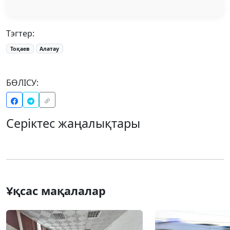
Тэгтер:
Тоқаев
Алатау
БӨЛІСУ:
Серіктес жаңалықтары
Ұқсас мақалалар