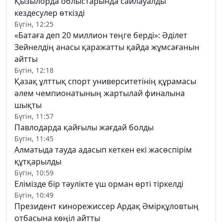
Қызылорда облыстарында сайлауалды
кездесулер өткізді
Бүгін, 12:25
«Батаға деп 20 миллион теңге берді»: Әділет
Зейнелдің анасы қаражатты қайда жұмсағанын
айтты
Бүгін, 12:18
Қазақ ұлттық спорт университетінің құрамасы
әлем чемпионатының жартылай финалына
шықты
Бүгін, 11:57
Павлодарда қайғылы жағдай болды
Бүгін, 11:45
Алматыда тауда адасып кеткен екі жасөспірім
құтқарылды
Бүгін, 10:59
Елімізде бір тәулікте үш орман өрті тіркелді
Бүгін, 10:49
Президент кинорежиссер Ардақ Әмірқұловтың
отбасына көңіл айтты