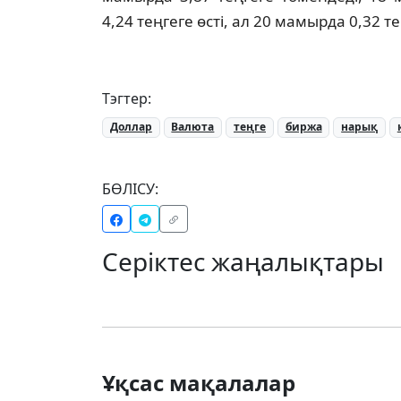
4,24 теңгеге өсті, ал 20 мамырда 0,32 т
Тэгтер:
Доллар
Валюта
теңге
биржа
нарық
БӨЛІСУ:
Серіктес жаңалықтары
Ұқсас мақалалар