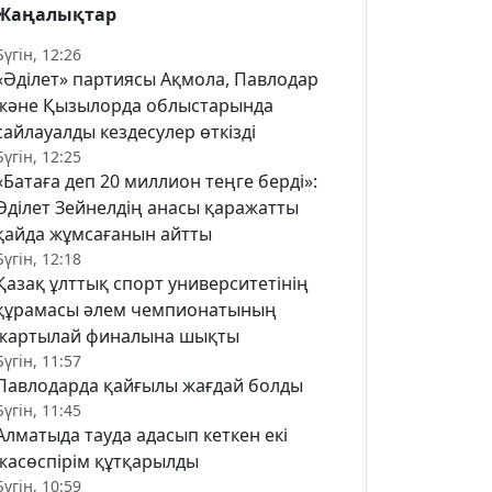
Жаңалықтар
Бүгін, 12:26
«Әділет» партиясы Ақмола, Павлодар
және Қызылорда облыстарында
сайлауалды кездесулер өткізді
Бүгін, 12:25
«Батаға деп 20 миллион теңге берді»:
Әділет Зейнелдің анасы қаражатты
қайда жұмсағанын айтты
Бүгін, 12:18
Қазақ ұлттық спорт университетінің
құрамасы әлем чемпионатының
жартылай финалына шықты
Бүгін, 11:57
Павлодарда қайғылы жағдай болды
Бүгін, 11:45
Алматыда тауда адасып кеткен екі
жасөспірім құтқарылды
Бүгін, 10:59