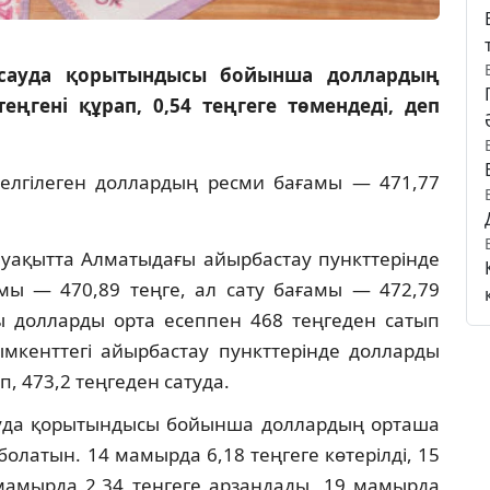
і сауда қорытындысы бойынша доллардың
еңгені құрап, 0,54 теңгеге төмендеді, деп
белгілеген доллардың ресми бағамы — 471,77
і уақытта Алматыдағы айырбастау пункттерінде
ы — 470,89 теңге, ал сату бағамы — 472,79
ы долларды орта есеппен 468 теңгеден сатып
мкенттегі айырбастау пункттерінде долларды
, 473,2 теңгеден сатуда.
 сауда қорытындысы бойынша доллардың орташа
болатын. 14 мамырда 6,18 теңгеге көтерілді, 15
 мамырда 2,34 теңгеге арзандады, 19 мамырда