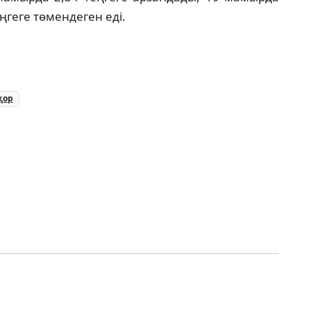
еңгеге төмендеген еді.
қор