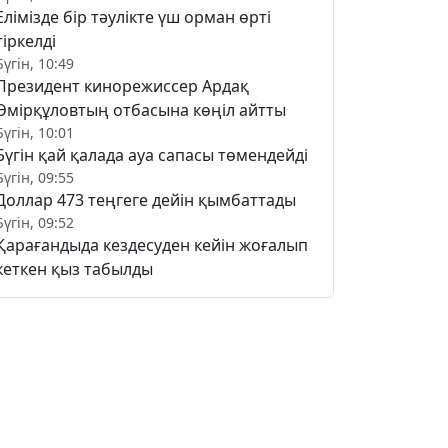
Елімізде бір тәулікте үш орман өрті
тіркелді
Бүгін, 10:49
Президент кинорежиссер Ардақ
Әмірқұловтың отбасына көңіл айтты
Бүгін, 10:01
Бүгін қай қалада ауа сапасы төмендейді
Бүгін, 09:55
Доллар 473 теңгеге дейін қымбаттады
Бүгін, 09:52
Қарағандыда кездесуден кейін жоғалып
кеткен қыз табылды