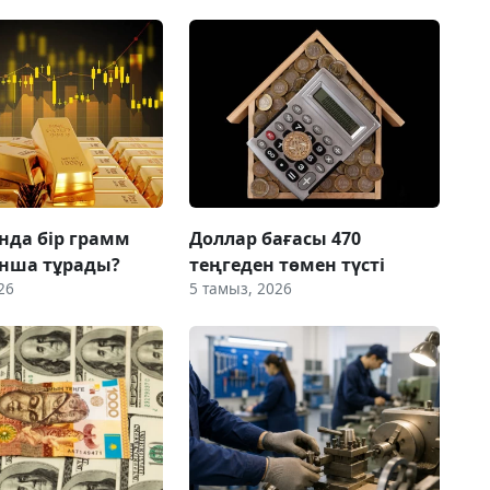
нда бір грамм
Доллар бағасы 470
нша тұрады?
теңгеден төмен түсті
26
5 тамыз, 2026