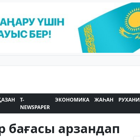
ҚАЗАН
T-
ЭКОНОМИКА
ЖАҺАН
РУХАНИ
NEWSPAPER
р бағасы арзандап