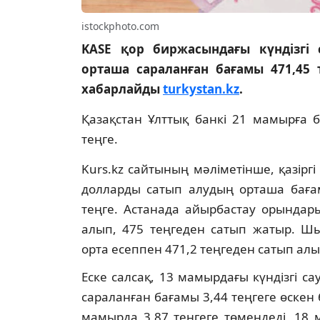
istockphoto.com
KASE қор биржасындағы күндізг
орташа сараланған бағамы 471,45 т
хабарлайды
turkystan.kz
.
Қазақстан Ұлттық банкі 21 мамырға 
теңге.
Kurs.kz сайтының мәліметінше, қазірг
долларды сатып алудың орташа бағам
теңге. Астанада айырбастау орындар
алып, 475 теңгеден сатып жатыр. Шы
орта есеппен 471,2 теңгеден сатып алып
Еске салсақ, 13 мамырдағы күндізгі
сараланған бағамы 3,44 теңгеге өскен 
мамырда 3,87 теңгеге төмендеді, 18