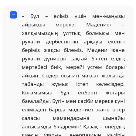
– Бұл – еліміз үшін мән-маңызы
айрықша мереке. Мәдениет –
халқымыздың ұлттық болмысы мен
рухани дербестігінің арқауы екенін
бәріміз жақсы білеміз. Мәдени және
рухани дүниесін сақтай білген елдің
мәртебесі биік, мерейі үстем болары
айқын. Сіздер осы игі мақсат жолында
табанды жұмыс істеп келесіздер.
Қоғамымыз бұл еңбекті жоғары
бағалайды. Бүгін мен кәсіби мереке күні
еліміздегі барша мәдениет және өнер
саласы мамандарына шынайы
алғысымды білдіремін! Қазақ – өнердің
киесін ұғатын, өнерпаздың қадірін