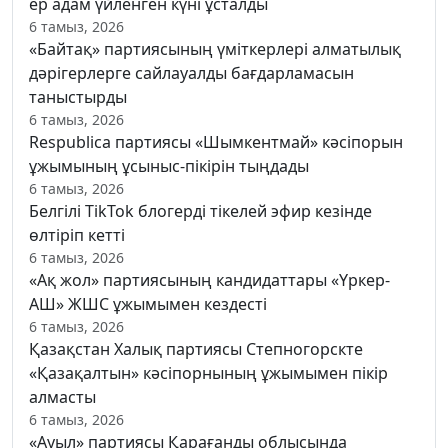
ер адам үйленген күні ұсталды
6 тамыз, 2026
«Байтақ» партиясының үміткерлері алматылық
дәрігерлерге сайлауалды бағдарламасын
таныстырды
6 тамыз, 2026
Respublica партиясы «Шымкентмай» кәсіпорын
ұжымының ұсыныс-пікірін тыңдады
6 тамыз, 2026
Белгілі TikTok блогерді тікелей эфир кезінде
өлтіріп кетті
6 тамыз, 2026
«Ақ жол» партиясының кандидаттары «Үркер-
АШ» ЖШС ұжымымен кездесті
6 тамыз, 2026
Қазақстан Халық партиясы Степногорскте
«Қазақалтын» кәсіпорнының ұжымымен пікір
алмасты
6 тамыз, 2026
«Ауыл» партиясы Қарағанды облысында