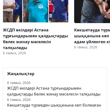
ЖСДП өкілдері Астана
Көкшетауда түр
тұрғындарымен қалдықтарды
шыққанына көп 
бөлек жинау мәселесін
адам үйленген к
6 тамыз, 2026
талқылады
6 тамыз, 2026
Жаңалықтар
6 тамыз, 2026
ЖСДП өкілдері Астана тұрғындарымен
қалдықтарды бөлек жинау мәселесін талқылады
6 тамыз, 2026
Көкшетауда түрмеден шыққанына көп болмаған