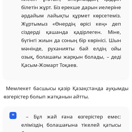
білетін жұрт. Біз ерекше дарын иелеріне
әрдайым лайықты құрмет көрсетеміз.
Жұртымыз «Өнердің өрісі кең» деп
сіздерді қашанда қадірлеген. Міне,
бүгінгі жиын да соның бір көрінісі. Шын
мәнінде, руханияты бай елдің ойы
озық, болашағы жарқын болады, – деді
Қасым-Жомарт Тоқаев.
Мемлекет басшысы қазір Қазақстанда ауқымды
өзгерістер болып жатқанын айтты.
– Бұл жай ғана өзгерістер емес:
еліміздің болашағына тікелей қатысы