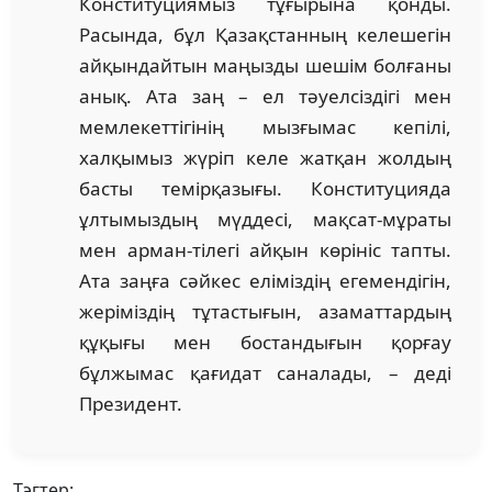
Конституциямыз тұғырына қонды.
Расында, бұл Қазақстанның келешегін
айқындайтын маңызды шешім болғаны
анық. Ата заң – ел тәуелсіздігі мен
мемлекеттігінің мызғымас кепілі,
халқымыз жүріп келе жатқан жолдың
басты темірқазығы. Конституцияда
ұлтымыздың мүддесі, мақсат-мұраты
мен арман-тілегі айқын көрініс тапты.
Ата заңға сәйкес еліміздің егемендігін,
жеріміздің тұтастығын, азаматтардың
құқығы мен бостандығын қорғау
бұлжымас қағидат саналады, – деді
Президент.
Тэгтер: