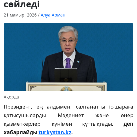
сөйледі
21 мамыр, 2026
/
Алуа Арман
Ақорда
Президент, ең алдымен, салтанатты іс-шараға
қатысушыларды Мәдениет және өнер
қызметкерлері күнімен құттықтады
, деп
хабарлайды
turkystan.kz
.