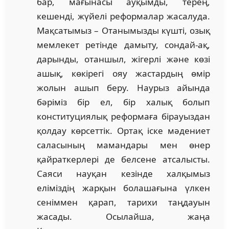
бар, мағынасы ауқымды, терең,
кешенді, жүйелі реформалар жасалуда.
Мақсатымыз – Отанымызды күшті, озық
мемлекет ретінде дамыту, сондай-ақ,
дарынды, отаншыл, жігерлі және көзі
ашық, көкірегі ояу жастардың өмір
жолын ашып беру. Наурыз айында
бәріміз бір ел, бір халық болып
конституциялық реформаға бірауыздан
қолдау көрсеттік. Ортақ іске мәдениет
саласының мамандары мен өнер
қайраткерлері де белсене атсалысты.
Саяси науқан кезінде халқымыз
еліміздің жарқын болашағына үлкен
сеніммен қарап, тарихи таңдауын
жасады. Осылайша, жаңа