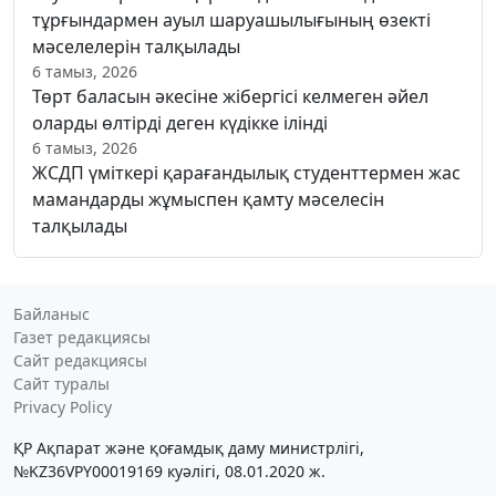
тұрғындармен ауыл шаруашылығының өзекті
мәселелерін талқылады
6 тамыз, 2026
Төрт баласын әкесіне жібергісі келмеген әйел
оларды өлтірді деген күдікке ілінді
6 тамыз, 2026
ЖСДП үміткері қарағандылық студенттермен жас
мамандарды жұмыспен қамту мәселесін
талқылады
Байланыс
Газет редакциясы
Сайт редакциясы
Сайт туралы
Privacy Policy
ҚР Ақпарат және қоғамдық даму министрлігі,
№KZ36VPY00019169 куәлігі, 08.01.2020 ж.