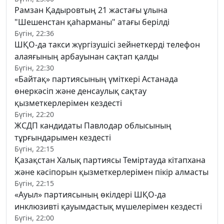
Рамзан Қадыровтың 21 жастағы ұлына
"Шешенстан қаһарманы" атағы берілді
Бүгін, 22:36
ШҚО-да такси жүргізушісі зейнеткерді телефон
алаяғының арбауынан сақтап қалды
Бүгін, 22:30
«Байтақ» партиясының үміткері Астанада
өнеркәсіп және денсаулық сақтау
қызметкерлерімен кездесті
Бүгін, 22:20
ЖСДП кандидаты Павлодар облысының
тұрғындарымен кездесті
Бүгін, 22:15
Қазақстан Халық партиясы Теміртауда кітапхана
және кәсіпорын қызметкерлерімен пікір алмасты
Бүгін, 22:15
«Ауыл» партиясының өкілдері ШҚО-да
инклюзивті қауымдастық мүшелерімен кездесті
Бүгін, 22:00