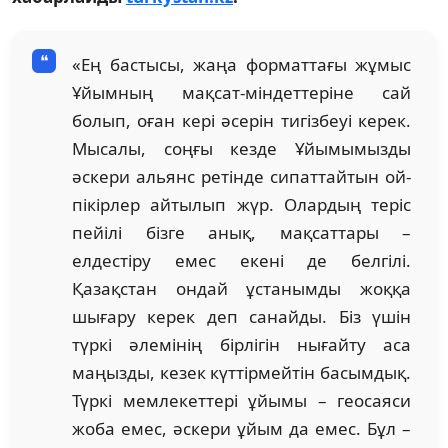
«Ең бастысы, жаңа форматтағы жұмыс
Ұйымның мақсат-міндеттеріне сай
болып, оған кері әсерін тигізбеуі керек.
Мысалы, соңғы кезде Ұйымымызды
әскери альянс ретінде сипаттайтын ой-
пікірлер айтылып жүр. Олардың теріс
пейілі бізге анық, мақсаттары –
елдестіру емес екені де белгілі.
Қазақстан ондай ұстанымды жоққа
шығару керек деп санайды. Біз үшін
түркі әлемінің бірлігін нығайту аса
маңызды, кезек күттірмейтін басымдық.
Түркі мемлекеттері ұйымы – геосаяси
жоба емес, әскери ұйым да емес. Бұл –