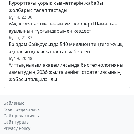
Курорттағы қорық қызметкерін жабайы
жолбарыс талап тастады
Бүгін, 22:00
«Ақ жол» партиясының үміткерлері Шамалған
ауылының тұрғындарымен кездесті
Бүгін, 21:37
Ер адам байқаусызда 540 миллион теңгеге жуық
ақшасын қоқысқа тастап жіберген
Бүгін, 20:48
Ұлттық ғылым академиясында биотехнологияны
дамытудың 2036 жылға дейінгі стратегиясының
жобасы талқыланды
Байланыс
Газет редакциясы
Сайт редакциясы
Сайт туралы
Privacy Policy