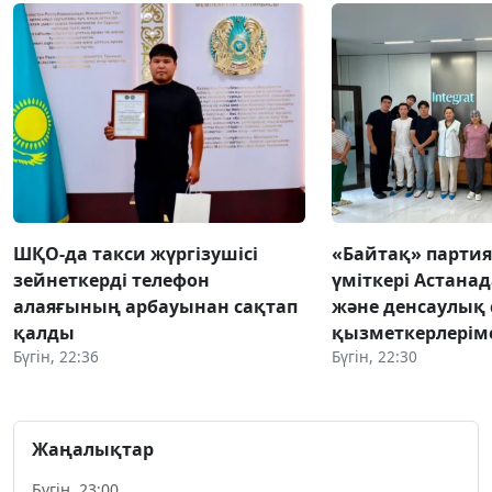
ШҚО-да такси жүргізушісі
«Байтақ» парти
зейнеткерді телефон
үміткері Астанад
алаяғының арбауынан сақтап
және денсаулық 
қалды
қызметкерлеріме
Бүгін, 22:36
Бүгін, 22:30
Жаңалықтар
Бүгін, 23:00