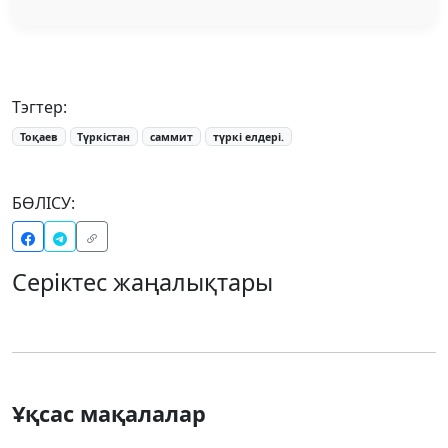
Тэгтер:
Тоқаев
Түркістан
саммит
түркі елдері.
БӨЛІСУ:
Серіктес жаңалықтары
Ұқсас мақалалар