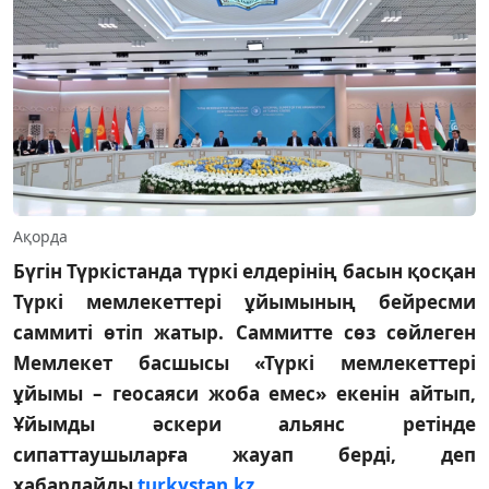
Ақорда
Бүгін Түркістанда түркі елдерінің басын қосқан
Түркі мемлекеттері ұйымының бейресми
саммиті өтіп жатыр. Саммитте сөз сөйлеген
Мемлекет басшысы «Түркі мемлекеттері
ұйымы – геосаяси жоба емес» екенін айтып,
Ұйымды әскери альянс ретінде
сипаттаушыларға жауап берді, деп
хабарлайды
turkystan.kz
.