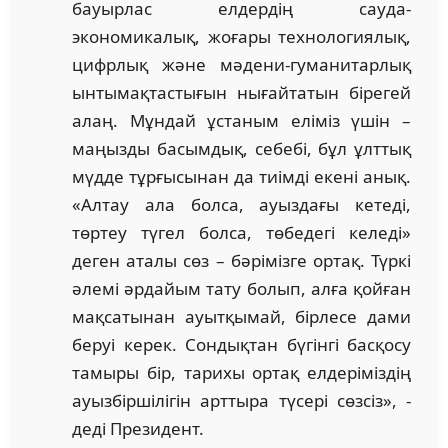
бауырлас елдердің сауда-
экономикалық, жоғары технологиялық,
цифрлық және мәдени-гуманитарлық
ынтымақтастығын нығайтатын бірегей
алаң. Мұндай ұстаным еліміз үшін –
маңызды басымдық, себебі, бұл ұлттық
мүдде тұрғысынан да тиімді екені анық.
«Алтау ала болса, ауыздағы кетеді,
төртеу түгел болса, төбедегі келеді»
деген аталы сөз – бәрімізге ортақ. Түркі
әлемі әрдайым тату болып, алға қойған
мақсатынан ауытқымай, бірлесе дами
беруі керек. Сондықтан бүгінгі басқосу
тамыры бір, тарихы ортақ елдеріміздің
ауызбіршілігін арттыра түсері сөзсіз», -
деді Президент.