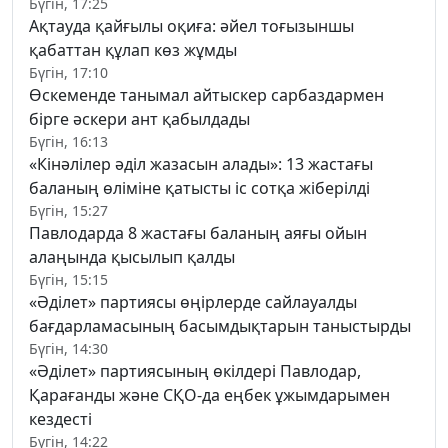
Бүгін, 17:25
Ақтауда қайғылы оқиға: әйел тоғызыншы
қабаттан құлап көз жұмды
Бүгін, 17:10
Өскеменде танымал айтыскер сарбаздармен
бірге әскери ант қабылдады
Бүгін, 16:13
«Кінәлілер әділ жазасын алады»: 13 жастағы
баланың өліміне қатысты іс сотқа жіберілді
Бүгін, 15:27
Павлодарда 8 жастағы баланың аяғы ойын
алаңында қысылып қалды
Бүгін, 15:15
«Әділет» партиясы өңірлерде сайлауалды
бағдарламасының басымдықтарын таныстырды
Бүгін, 14:30
«Әділет» партиясының өкілдері Павлодар,
Қарағанды және СҚО-да еңбек ұжымдарымен
кездесті
Бүгін, 14:22