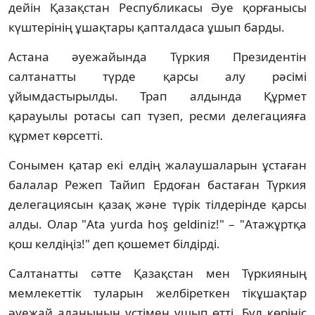
дейін Қазақстан Республикасы Әуе қорғанысы
күштерінің ұшақтары қапталдаса ұшып барды.
Астана әуежайында Түркия Президентін
салтанатты түрде қарсы алу рәсімі
ұйымдастырылды. Трап алдында Құрмет
қарауылы ротасы сап түзеп, ресми делегацияға
құрмет көрсетті.
Сонымен қатар екі елдің жалаушаларын ұстаған
балалар Режеп Тайип Ердоған бастаған Түркия
делегациясын қазақ және түрік тілдерінде қарсы
алды. Олар "Ata yurda hoş geldiniz!" – "Атажұртқа
қош келдіңіз!" деп қошемет білдірді.
Салтанатты сәтте Қазақстан мен Түркияның
мемлекеттік туларын желбіреткен тікұшақтар
әуежай алаңының үстімен ұшып өтті. Бұл көрініс