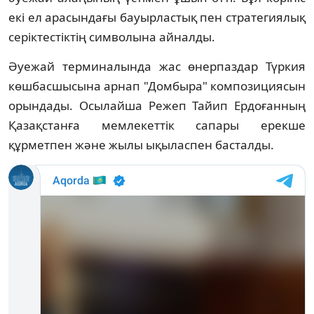
екі ел арасындағы бауырластық пен стратегиялық
серіктестіктің символына айналды.
Әуежай терминалында жас өнерпаздар Түркия
көшбасшысына арнап "Домбыра" композициясын
орындады. Осылайша Режеп Тайип Ердоғанның
Қазақстанға мемлекеттік сапары ерекше
құрметпен және жылы ықыласпен басталды.