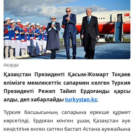
Ақорда
Қазақстан Президенті Қасым-Жомарт Тоқаев
елімізге мемлекеттік сапармен келген Түркия
Президенті Режеп Тайип Ердоғанды қарсы
алды, деп хабарлайды
turkystan.kz
.
Түркия басшысының сапарына ерекше құрмет
көрсетілді. Ердоған мінген ұшақ Қазақстан әуе
кеңістігіне енген сәттен бастап Астана әуежайына