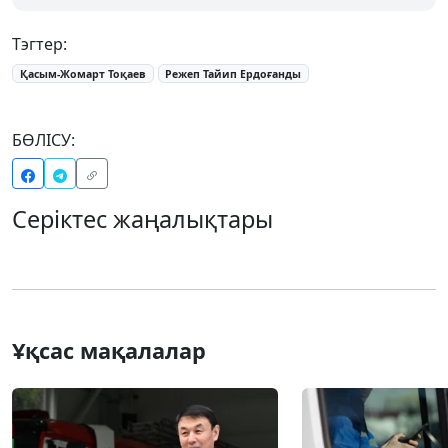
Тэгтер:
Қасым-Жомарт Тоқаев
Режеп Тайип Ердоғанды
БӨЛІСУ:
Серіктес жаңалықтары
Ұқсас мақалалар