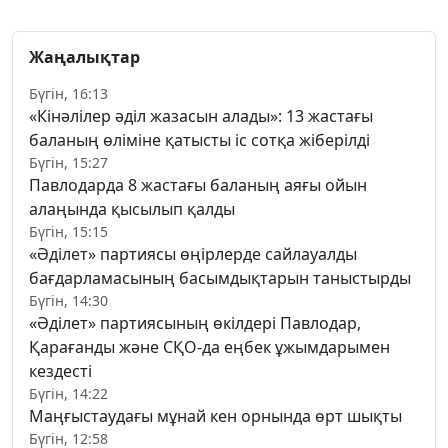
Жаңалықтар
Бүгін, 16:13
«Кінәлілер әділ жазасын алады»: 13 жастағы
баланың өліміне қатысты іс сотқа жіберілді
Бүгін, 15:27
Павлодарда 8 жастағы баланың аяғы ойын
алаңында қысылып қалды
Бүгін, 15:15
«Әділет» партиясы өңірлерде сайлауалды
бағдарламасының басымдықтарын таныстырды
Бүгін, 14:30
«Әділет» партиясының өкілдері Павлодар,
Қарағанды және СҚО-да еңбек ұжымдарымен
кездесті
Бүгін, 14:22
Маңғыстаудағы мұнай кен орнында өрт шықты
Бүгін, 12:58