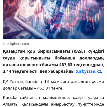
istockphoto.com
Қазақстан қор биржасындағы (KASE) күндізгі
сауда қорытындысы бойынша доллардың
орташа өлшенген бағамы 467,63 теңгені құрап,
3,44 теңгеге өсті, деп хабарлайды
turkystan.kz
.
ҚР Ұлттық банкінің 13 мамырға арналған ресми
доллар бағамы – 463,91 теңге.
Kurs.kz сайтының мәліметінше, қазіргі уақытта
Алматы қаласындағы айырбастау пункттерінде