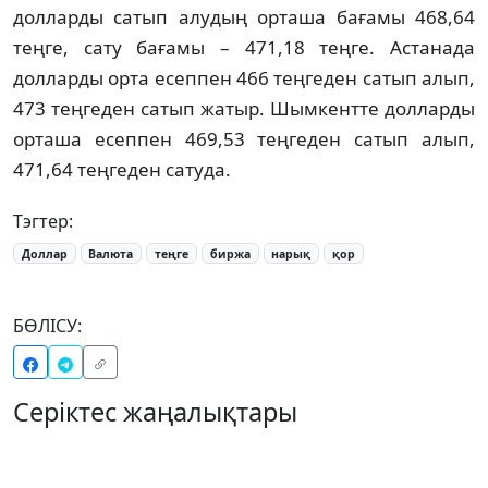
долларды сатып алудың орташа бағамы 468,64
теңге, сату бағамы – 471,18 теңге. Астанада
долларды орта есеппен 466 теңгеден сатып алып,
473 теңгеден сатып жатыр. Шымкентте долларды
орташа есеппен 469,53 теңгеден сатып алып,
471,64 теңгеден сатуда.
Тэгтер:
Доллар
Валюта
теңге
биржа
нарық
қор
БӨЛІСУ:
Серіктес жаңалықтары