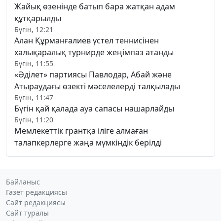
Жайық өзенінде батып бара жатқан адам
құтқарылды
Бүгін, 12:21
Алан Құрманғалиев үстел теннисінен
халықаралық турнирде жеңімпаз атанды
Бүгін, 11:55
«Әділет» партиясы Павлодар, Абай және
Атыраудағы өзекті мәселелерді талқылады
Бүгін, 11:47
Бүгін қай қалада ауа сапасы нашарлайды
Бүгін, 11:20
Мемлекеттік грантқа іліге алмаған
талапкерлерге жаңа мүмкіндік берілді
Байланыс
Газет редакциясы
Сайт редакциясы
Сайт туралы