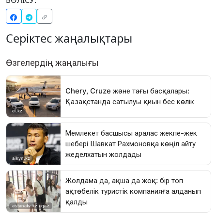
БӨЛІСУ:
Серіктес жаңалықтары