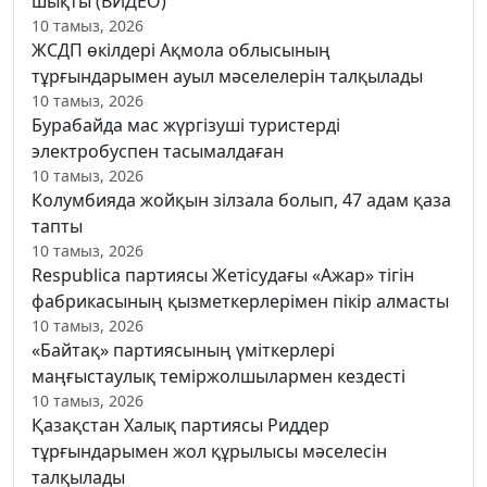
шықты (ВИДЕО)
10 тамыз, 2026
ЖСДП өкілдері Ақмола облысының
тұрғындарымен ауыл мәселелерін талқылады
10 тамыз, 2026
Бурабайда мас жүргізуші туристерді
электробуспен тасымалдаған
10 тамыз, 2026
Колумбияда жойқын зілзала болып, 47 адам қаза
тапты
10 тамыз, 2026
Respublica партиясы Жетісудағы «Ажар» тігін
фабрикасының қызметкерлерімен пікір алмасты
10 тамыз, 2026
«Байтақ» партиясының үміткерлері
маңғыстаулық теміржолшылармен кездесті
10 тамыз, 2026
Қазақстан Халық партиясы Риддер
тұрғындарымен жол құрылысы мәселесін
талқылады