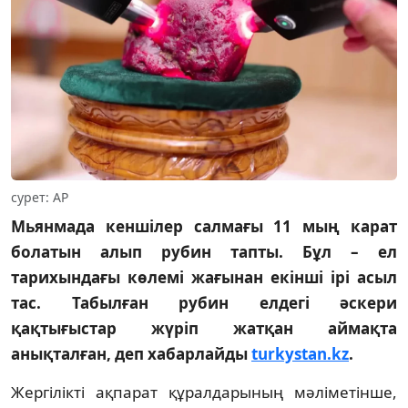
сурет: АР
Мьянмада кеншілер салмағы 11 мың карат
болатын алып рубин тапты. Бұл – ел
тарихындағы көлемі жағынан екінші ірі асыл
тас. Табылған рубин елдегі әскери
қақтығыстар жүріп жатқан аймақта
анықталған, деп хабарлайды
turkystan.kz
.
Жергілікті ақпарат құралдарының мәліметінше,