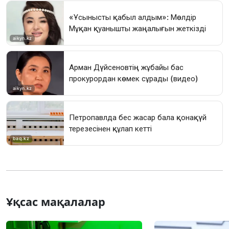
Ұқсас мақалалар