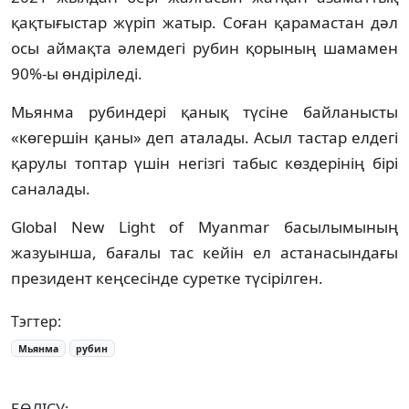
қақтығыстар жүріп жатыр. Соған қарамастан дәл
осы аймақта әлемдегі рубин қорының шамамен
90%-ы өндіріледі.
Мьянма рубиндері қанық түсіне байланысты
«көгершін қаны» деп аталады. Асыл тастар елдегі
қарулы топтар үшін негізгі табыс көздерінің бірі
саналады.
Global New Light of Myanmar басылымының
жазуынша, бағалы тас кейін ел астанасындағы
президент кеңсесінде суретке түсірілген.
Тэгтер:
Мьянма
рубин