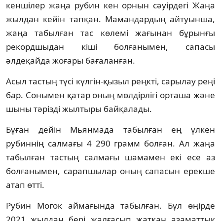
кеншілер жаңа рубин кен орнын сәуірдегі Жаңа
жылдан кейін тапқан. Мамандардың айтуынша,
жаңа табылған тас көлемі жағынан бұрынғы
рекордшыдан кіші болғанымен, сапасы
әлдеқайда жоғары бағаланған.
Асыл тастың түсі күлгін-қызыл реңкті, сарылау реңі
бар. Сонымен қатар оның мөлдірлігі орташа және
шыны тәрізді жылтыры байқалады.
Бұған дейін Мьянмада табылған ең үлкен
рубиннің салмағы 4 290 грамм болған. Ал жаңа
табылған тастың салмағы шамамен екі есе аз
болғанымен, сарапшылар оның сапасын ерекше
атап өтті.
Рубин Могок аймағында табылған. Бұл өңірде
2021 жылдан бері жалғасып жатқан азаматтық