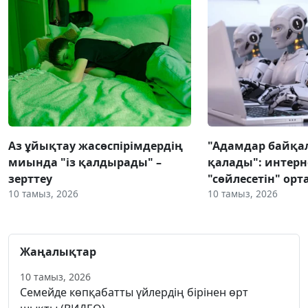
Аз ұйықтау жасөспірімдердің
"Адамдар байқа
миында "із қалдырады" –
қалады": интерн
зерттеу
"сөйлесетін" ор
10 тамыз, 2026
10 тамыз, 2026
Жаңалықтар
10 тамыз, 2026
Семейде көпқабатты үйлердің бірінен өрт