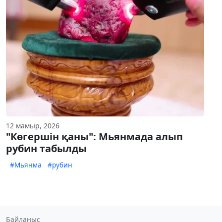
12 мамыр, 2026
"Көгершін қаны": Мьянмада алып
рубин табылды
#Мьянма
#рубин
Байланыс