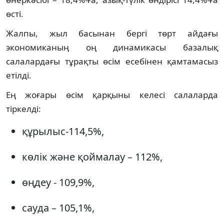
өсті.
Жалпы, жыл басынан бергі төрт айдағы
экономиканың оң динамикасы базалық
салалардағы тұрақты өсім есебінен қамтамасыз
етілді.
Ең жоғары өсім қарқыны келесі салаларда
тіркелді:
құрылыс-114,5%,
көлік және қоймалау – 112%,
өңдеу - 109,9%,
сауда – 105,1%,