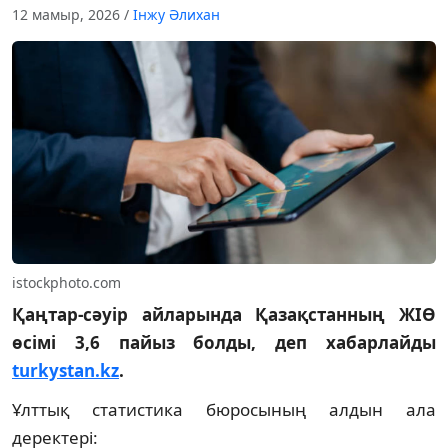
12 мамыр, 2026
/
Інжу Әлихан
istockphoto.com
Қаңтар-сәуір айларында Қазақстанның ЖІӨ
өсімі 3,6 пайыз болды, деп хабарлайды
turkystan.kz
.
Ұлттық статистика бюросының алдын ала
деректері: