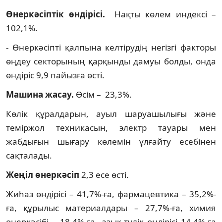
Өнеркәсіптік өндірісі.
Нақты көлем индексі –
102,1%.
- Өнеркәсіпті қалпына келтірудің негізгі факторы
өңдеу секторының қарқынды дамуы болды, онда
өндіріс 9,9 пайызға өсті.
Машина жасау.
Өсім – 23,3%.
Көлік құралдарын, ауыл шаруашылығы және
теміржол техникасын, электр тауары мен
жабдығын шығару көлемін ұлғайту есебінен
сақталады.
Жеңіл өнеркәсіп
2,3 есе өсті.
Жиһаз өндірісі – 41,7%-ға, фармацевтика – 35,2%-
ға, құрылыс материалдары – 27,7%-ға, химия
өнеркәсібі – 18,4%-ға, азық-түлік өндірісі 14,4%-ға