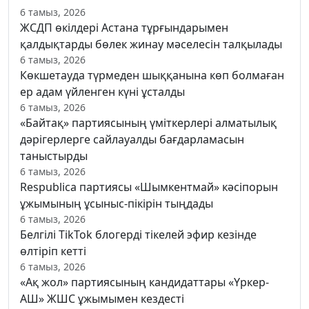
6 тамыз, 2026
ЖСДП өкілдері Астана тұрғындарымен
қалдықтарды бөлек жинау мәселесін талқылады
6 тамыз, 2026
Көкшетауда түрмеден шыққанына көп болмаған
ер адам үйленген күні ұсталды
6 тамыз, 2026
«Байтақ» партиясының үміткерлері алматылық
дәрігерлерге сайлауалды бағдарламасын
таныстырды
6 тамыз, 2026
Respublica партиясы «Шымкентмай» кәсіпорын
ұжымының ұсыныс-пікірін тыңдады
6 тамыз, 2026
Белгілі TikTok блогерді тікелей эфир кезінде
өлтіріп кетті
6 тамыз, 2026
«Ақ жол» партиясының кандидаттары «Үркер-
АШ» ЖШС ұжымымен кездесті