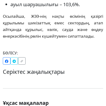
ауыл шаруашылығы – 103,6%.
Осылайша, ЖІӨ-нің нақты өсімінің қазіргі
құрылымы шикізаттық емес сектордың, атап
айтқанда құрылыс, көлік, сауда және өңдеу
өнеркәсібінің рөлін күшейтумен сипатталады.
БӨЛІСУ:
Серіктес жаңалықтары
Ұқсас мақалалар