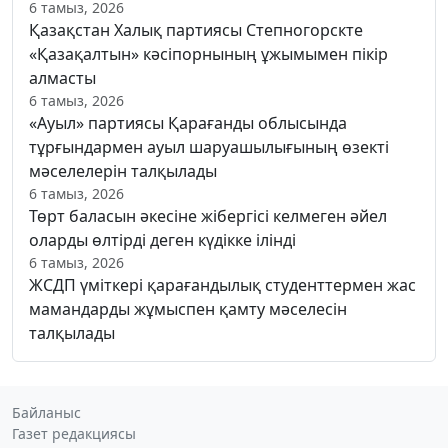
6 тамыз, 2026
Қазақстан Халық партиясы Степногорскте
«Қазақалтын» кәсіпорнының ұжымымен пікір
алмасты
6 тамыз, 2026
«Ауыл» партиясы Қарағанды облысында
тұрғындармен ауыл шаруашылығының өзекті
мәселелерін талқылады
6 тамыз, 2026
Төрт баласын әкесіне жібергісі келмеген әйел
оларды өлтірді деген күдікке ілінді
6 тамыз, 2026
ЖСДП үміткері қарағандылық студенттермен жас
мамандарды жұмыспен қамту мәселесін
талқылады
Байланыс
Газет редакциясы