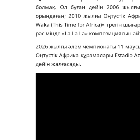
болмақ. Ол бұған дейін 2006 жылғы
орындаған; 2010 жылғы Оңтүстік Афр
Waka (This Time for Africa)» трегін ш
рәсімінде «La La La» композициясын ай
2026 жылғы әлем чемпионаты 11 маус
Оңтүстік Африка құрамалары Estadio Az
дейін жалғасады.