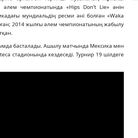
 әлем чемпионатында «Hips Don’t Lie» әнін
икадағы мундиальдің ресми әні болған «Waka
ығарған; 2014 жылғы әлем чемпионатының жабылу
тқан.
ымда басталады. Ашылу матчында Мексика мен
teca стадионында кездеседі. Турнир 19 шілдеге