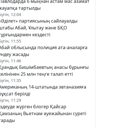
Павлодарда 6 мыңнан астам мас азамат
жауапқа тартылды
Бүгін, 12:04
«Әділет» партиясының сайлауалды
штабы Абай, Ұлытау және БҚО
тұрғындармен кездесті
Бүгін, 11:55
Абай облысында полиция ата-аналарға
үндеу жасады
Бүгін, 11:46
Қуандық Бишімбаевтың анасы бұрынғы
келінінен 25 млн теңге талап етті
Бүгін, 11:35
Американың 14-штатында эвтаназияға
рұқсат берілді
Бүгін, 11:29
Іздеуде жүрген блогер Қайсар
Қамзаның Вьетнам әуежайынан суреті
тарады