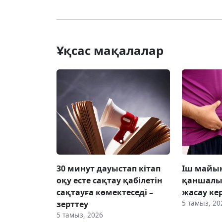
Ұқсас мақалалар
30 минут дауыстап кітап
Іш майын
оқу есте сақтау қабілетін
қаншалы
сақтауға көмектеседі –
жасау ке
5 тамыз, 20
зерттеу
5 тамыз, 2026