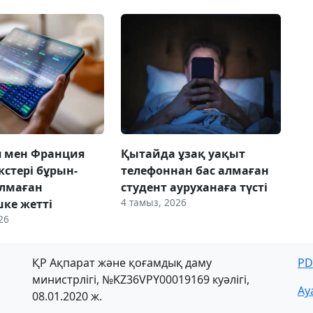
я мен Франция
Қытайда ұзақ уақыт
кстері бұрын-
телефоннан бас алмаған
олмаған
студент ауруханаға түсті
4 тамыз, 2026
шке жетті
26
ҚР Ақпарат және қоғамдық даму
PD
министрлігі, №KZ36VPY00019169 куәлігі,
Ау
08.01.2020 ж.