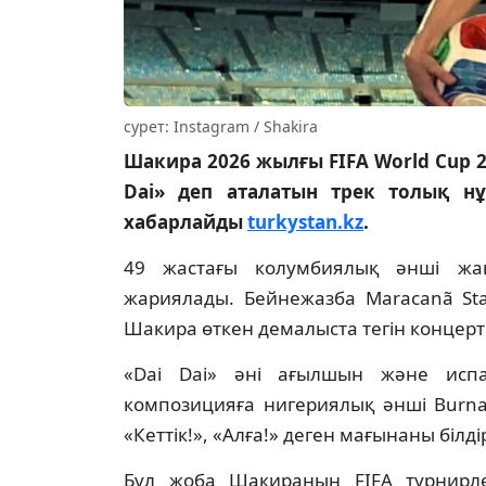
сурет: Instagram / Shakira
Шакира 2026 жылғы FIFA World Cup 2
Dai» деп аталатын трек толық н
хабарлайды
turkystan.kz
.
49 жастағы колумбиялық әнші жаң
жариялады. Бейнежазба Maracanã Sta
Шакира өткен демалыста тегін концерт
«Dai Dai» әні ағылшын және испа
композицияға нигериялық әнші Burna 
«Кеттік!», «Алға!» деген мағынаны білді
Бұл жоба Шакираның FIFA турнирле