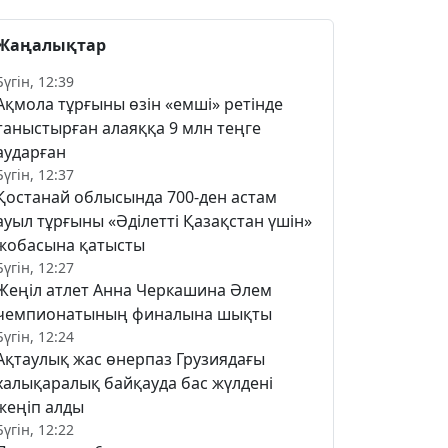
Жаңалықтар
Бүгін, 12:39
Ақмола тұрғыны өзін «емші» ретінде
таныстырған алаяққа 9 млн теңге
аударған
Бүгін, 12:37
Қостанай облысында 700-ден астам
ауыл тұрғыны «Әділетті Қазақстан үшін»
жобасына қатысты
Бүгін, 12:27
Жеңіл атлет Анна Черкашина Әлем
чемпионатының финалына шықты
Бүгін, 12:24
Ақтаулық жас өнерпаз Грузиядағы
халықаралық байқауда бас жүлдені
жеңіп алды
Бүгін, 12:22