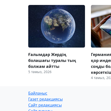
Ғалымдар Жердің
Германи
болашағы туралы тың
қор инде
болжам айтты
соңды б
5 тамыз, 2026
көрсеткі
4 тамыз, 20
Байланыс
Газет редакциясы
Сайт редакциясы
Сайт туралы