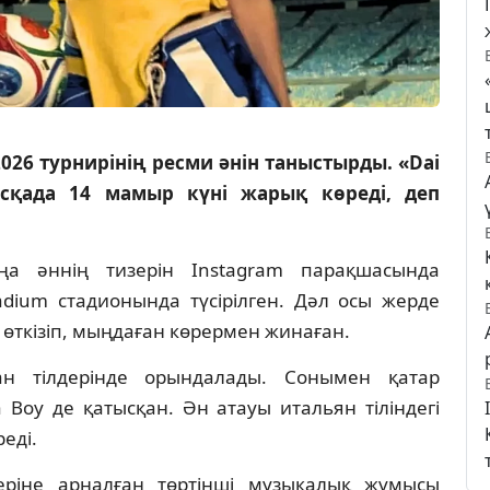
026 турнирінің ресми әнін таныстырды. «Dai
ұсқада 14 мамыр күні жарық көреді, деп
а әннің тизерін Instagram парақшасында
dium стадионында түсірілген. Дәл осы жерде
 өткізіп, мыңдаған көрермен жинаған.
н тілдерінде орындалады. Сонымен қатар
Boy де қатысқан. Ән атауы итальян тіліндегі
реді.
ріне арналған төртінші музыкалық жұмысы