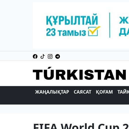
ЖАҢАЛЫҚТАР
САЯСАТ
ҚОҒАМ
ТАЙ
FIFA World Cup 