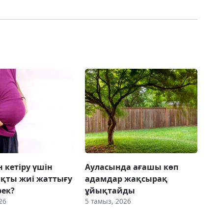
 кетіру үшін
Ауласында ағашы көп
қты жиі жаттығу
адамдар жақсырақ
рек?
ұйықтайды
26
5 тамыз, 2026