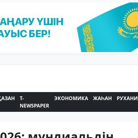
ҚАЗАН
T-
ЭКОНОМИКА
ЖАҺАН
РУХАНИ
NEWSPAPER
2026: мундиальдің