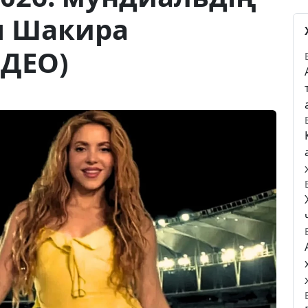
ы Шакира
ДЕО)