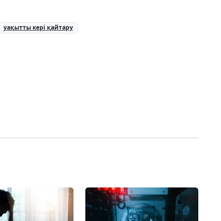
уақытты кері қайтару