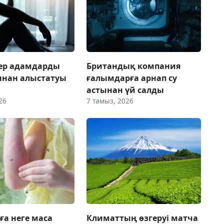
 ер адамдарды
Британдық компания
ынан алыстатуы
ғалымдарға арнап су
астынан үй салды
26
7 тамыз, 2026
ға неге маса
Климаттың өзгеруі матча