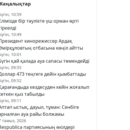
Жаңалықтар
Бүгін, 10:59
Елімізде бір тәулікте үш орман өрті
тіркелді
Бүгін, 10:49
Президент кинорежиссер Ардақ
Әмірқұловтың отбасына көңіл айтты
Бүгін, 10:01
Бүгін қай қалада ауа сапасы төмендейді
Бүгін, 09:55
Доллар 473 теңгеге дейін қымбаттады
Бүгін, 09:52
Қарағандыда кездесуден кейін жоғалып
кеткен қыз табылды
Бүгін, 09:11
Аптап ыстық, дауыл, тұман: Сенбіге
арналған ауа райы болжамы
7 тамыз, 2026
Respublica партиясының өкілдері