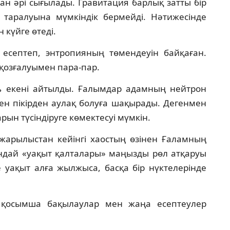
ан әрі сығылады. Гравитация барлық затты бір
 таралуына мүмкіндік бермейді. Нәтижесінде
 күйге өтеді.
 есептеп, энтропияның төмендеуін байқаған.
 қозғалуымен пара-пар.
ь екені айтылды. Ғалымдар адамның нейтрон
ген пікірден аулақ болуға шақырады. Дегенмен
ын түсіндіруге көмектесуі мүмкін.
жарылыстан кейінгі хаостың өзінен Ғаламның
ындай «уақыт қалталары» маңызды рөл атқаруы
е уақыт алға жылжыса, басқа бір нүктелерінде
 қосымша бақылаулар мен жаңа есептеулер