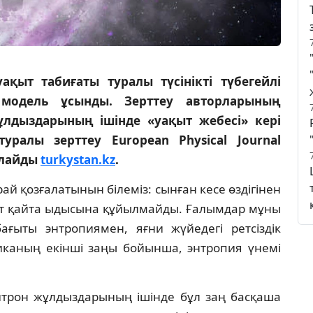
ақыт табиғаты туралы түсінікті түбегейлі
 модель ұсынды. Зерттеу авторларының
ұлдыздарының ішінде «уақыт жебесі» кері
уралы зерттеу European Physical Journal
рлайды
turkystan.kz
.
рай қозғалатынын білеміз: сынған кесе өздігінен
 сүт қайта ыдысына құйылмайды. Ғалымдар мұны
ғыты энтропиямен, яғни жүйедегі ретсіздік
каның екінші заңы бойынша, энтропия үнемі
ейтрон жұлдыздарының ішінде бұл заң басқаша