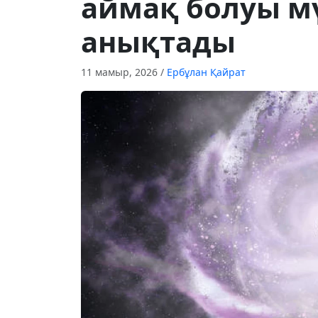
аймақ болуы мү
анықтады
11 мамыр, 2026
/
Ербұлан Қайрат