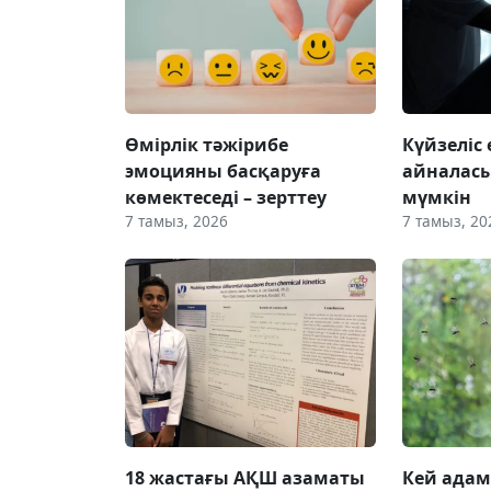
Өмірлік тәжірибе
Күйзеліс
эмоцияны басқаруға
айналас
көмектеседі – зерттеу
мүмкін
7 тамыз, 2026
7 тамыз, 20
18 жастағы АҚШ азаматы
Кей адам