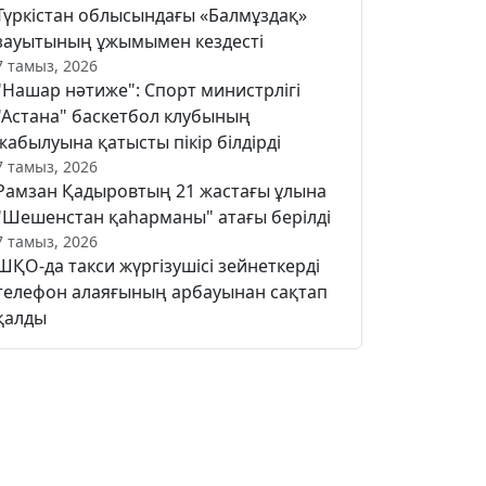
Түркістан облысындағы «Балмұздақ»
зауытының ұжымымен кездесті
7 тамыз, 2026
"Нашар нәтиже": Спорт министрлігі
"Астана" баскетбол клубының
жабылуына қатысты пікір білдірді
7 тамыз, 2026
Рамзан Қадыровтың 21 жастағы ұлына
"Шешенстан қаһарманы" атағы берілді
7 тамыз, 2026
ШҚО-да такси жүргізушісі зейнеткерді
телефон алаяғының арбауынан сақтап
қалды