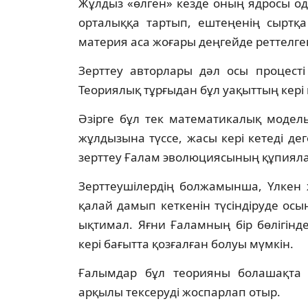
Жұлдыз «өлген» кезде оның ядросы од
орталыққа тартып, ештеңенің сыртқа
материя аса жоғары деңгейде реттелген
Зерттеу авторлары дәл осы процесті
Теориялық тұрғыдан бұл уақыттың кері
Әзірге бұл тек математикалық модел
жұлдызына түссе, жасы кері кетеді де
зерттеу Ғалам эволюциясының құпиялар
Зерттеушілердің болжамынша, Үлкен 
қалай дамып кеткенін түсіндіруде ос
ықтимал. Яғни Ғаламның бір бөлігінд
кері бағытта қозғалған болуы мүмкін.
Ғалымдар бұл теорияны болашақта
арқылы тексеруді жоспарлап отыр.