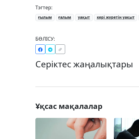
Тэгтер:
ғылым
ғалым
уақыт
кері жүретін уақыт
БӨЛІСУ:
Серіктес жаңалықтары
Ұқсас мақалалар