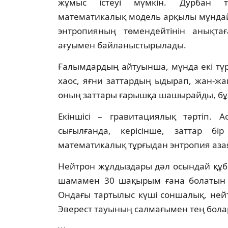
жұмыс істеуі мүмкін. Дурбан те
математикалық модель арқылы мұндай
энтропияның төмендейтінін анықта
ағуымен байланыстырылады.
Ғалымдардың айтуынша, мұнда екі түрлі
хаос, яғни заттардың ыдырап, жан-ж
оның заттары ғарышқа шашырайды, бұ
Екіншісі – гравитациялық тәртіп. 
сығылғанда, керісінше, заттар бі
математикалық тұрғыдан энтропия аза
Нейтрон жұлдыздары дәл осындай құб
шамамен 30 шақырым ғана болатын 
Ондағы тартылыс күші соншалық, ней
Эверест тауының салмағымен тең болар