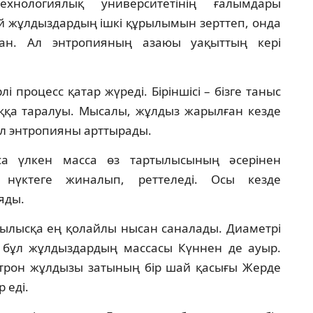
хнологиялық университетінің ғалымдары
 жұлдыздардың ішкі құрылымын зерттеп, онда
ған. Ал энтропияның азаюы уақыттың кері
 процесс қатар жүреді. Біріншісі – бізге таныс
аққа таралуы. Мысалы, жұлдыз жарылған кезде
л энтропияны арттырады.
Аса үлкен масса өз тартылысының әсерінен
р нүктеге жиналып, реттеледі. Осы кезде
яды.
ылысқа ең қолайлы нысан саналады. Диаметрі
бұл жұлдыздардың массасы Күннен де ауыр.
трон жұлдызы затының бір шай қасығы Жерде
 еді.