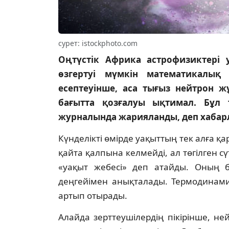
cурет: istockphoto.com
Оңтүстік Африка астрофизиктері у
өзгертуі мүмкін математикалық
есептеуінше, аса тығыз нейтрон ж
бағытта қозғалуы ықтимал. Бұл т
журналында жарияланды, деп хаба
Күнделікті өмірде уақыттың тек алға қа
қайта қалпына келмейді, ал төгілген
«уақыт жебесі» деп атайды. Оның ба
деңгейімен анықталады. Термодинами
артып отырады.
Алайда зерттеушілердің пікірінше, н