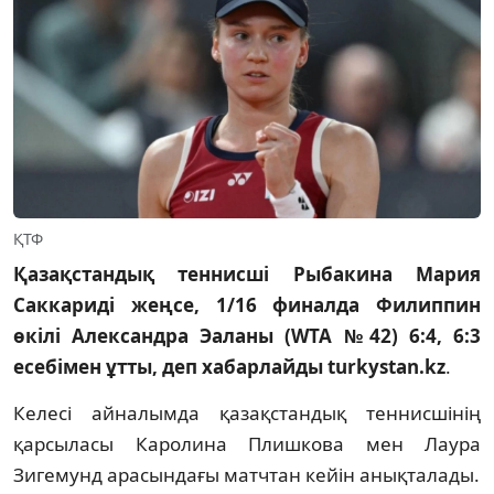
ҚТФ
Қазақстандық теннисші Рыбакина Мария
Саккариді жеңсе, 1/16 финалда Филиппин
өкілі Александра Эаланы (WTA №42) 6:4, 6:3
есебімен ұтты, деп хабарлайды turkystan.kz
.
Келесі айналымда қазақстандық теннисшінің
қарсыласы Каролина Плишкова мен Лаура
Зигемунд арасындағы матчтан кейін анықталады.