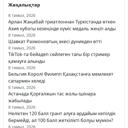
Жаңалықтар
8 тамыз, 2026
Арлан Жаңабай триатлоннан Түркістанда өткен
Азия кубогы кезеңінде күміс медаль жеңіп алды
8 тамыз, 2026
Шавкат Рахмоновтың әкесі дүниеден өтті
8 тамыз, 2026
TikTok-та бейәдеп сөйлеген тағы бір стример
қамауға алынды
8 тамыз, 2026
Бельгия Королі Филипп Қазақстанға мемлекет
сапармен келеді
8 тамыз, 2026
Астанада Қорғалжын тас жолы ішінара
жабылады
8 тамыз, 2026
Неліктен 120 балл грант алуға әрдайым кепілдік
бермейді, ал 100 балл жеткілікті болуы мүмкін?
8 тамыз, 2026