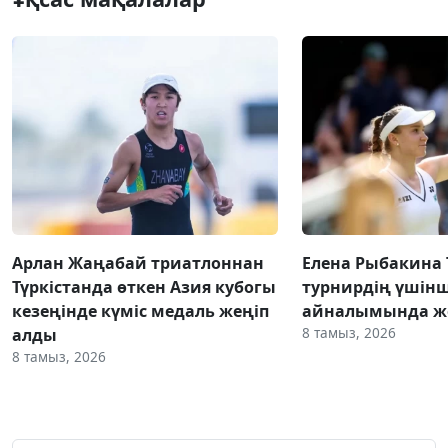
Арлан Жаңабай триатлоннан
Елена Рыбакина
Түркістанда өткен Азия кубогы
турнирдің үшінш
кезеңінде күміс медаль жеңіп
айналымында же
8 тамыз, 2026
алды
8 тамыз, 2026