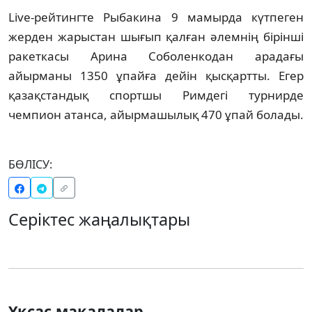
Live-рейтингте Рыбакина 9 мамырда күтпеген
жерден жарыстан шығып қалған әлемнің бірінші
ракеткасы Арина Соболенкодан арадағы
айырманы 1350 ұпайға дейін қысқартты. Егер
қазақстандық спортшы Римдегі турнирде
чемпион атанса, айырмашылық 470 ұпай болады.
БӨЛІСУ:
Серіктес жаңалықтары
Ұқсас мақалалар