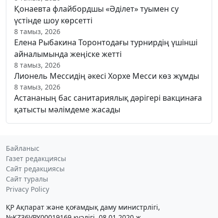
Қонаевта флайбордшы «Әділет» туымен су
үстінде шоу көрсетті
8 тамыз, 2026
Елена Рыбакина Торонтодағы турнирдің үшінші
айналымында жеңіске жетті
8 тамыз, 2026
Лионель Мессидің әкесі Хорхе Месси көз жұмды
8 тамыз, 2026
Астананың бас санитариялық дәрігері вакцинаға
қатысты мәлімдеме жасады
Байланыс
Газет редакциясы
Сайт редакциясы
Сайт туралы
Privacy Policy
ҚР Ақпарат және қоғамдық даму министрлігі,
№KZ36VPY00019169 куәлігі, 08.01.2020 ж.