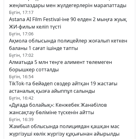
жеңімпаздары мен жүлдегерлерін марапаттады
Бүгін, 17:17
Astana AI Film Festival-іне 90 елден 2 мыңға жуық
ЖИ-фильм келіп түсті
Бүгін, 17:06
Ақмола облысында полицейлер жоғалып кеткен
баланы 1 сағат ішінде тапты
Бүгін, 17:02
Алматыда 5 млн теңге алимент төлемеген
борышкер сотталды
Бүгін, 16:54
TikTok-та бейәдеп сөздер айтқан 19 жастағы
астаналық қызға айыппұл салынды
Бүгін, 16:42
«Дұғада болайық»: Кенжебек Жанәбілов
жансақтау бөліміне түскенін айтты
Бүгін, 16:39
Жамбыл облысында полициядан қашқан мас
жүргізуші көлік жүргізу құқығынан айырылды