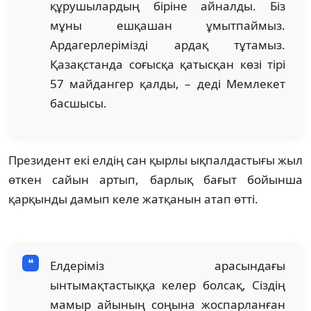
құрушылардың біріне айналды. Біз
мұны ешқашан ұмытпаймыз.
Ардагерлерімізді ардақ тұтамыз.
Қазақстанда соғысқа қатысқан көзі тірі
57 майдангер қалды, – деді Мемлекет
басшысы.
Президент екі елдің сан қырлы ықпалдастығы жыл
өткен сайын артып, барлық бағыт бойынша
қарқынды дамып келе жатқанын атап өтті.
Елдеріміз арасындағы
ынтымақтастыққа келер болсақ, Сіздің
мамыр айының соңына жоспарланған