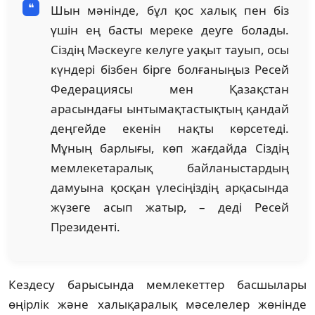
Шын мәнінде, бұл қос халық пен біз
үшін ең басты мереке деуге болады.
Сіздің Мәскеуге келуге уақыт тауып, осы
күндері бізбен бірге болғаныңыз Ресей
Федерациясы мен Қазақстан
арасындағы ынтымақтастықтың қандай
деңгейде екенін нақты көрсетеді.
Мұның барлығы, көп жағдайда Сіздің
мемлекетаралық байланыстардың
дамуына қосқан үлесіңіздің арқасында
жүзеге асып жатыр, – деді Ресей
Президенті.
Кездесу барысында мемлекеттер басшылары
өңірлік және халықаралық мәселелер жөнінде