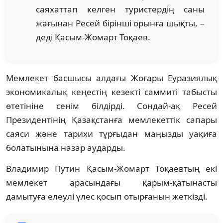
саяхаттап келген туристердің саны
жағынан Ресей бірінші орынға шықты, –
деді Қасым-Жомарт Тоқаев.
Мемлекет басшысы алдағы Жоғары Еуразиялық
экономикалық кеңестің кезекті саммиті табысты
өтетініне сенім білдірді. Сондай-ақ Ресей
Президентінің Қазақстанға мемлекеттік сапары
саяси және тарихи тұрғыдан маңызды уақиға
болатынына назар аударды.
Владимир Путин Қасым-Жомарт Тоқаевтың екі
мемлекет арасындағы қарым-қатынасты
дамытуға елеулі үлес қосып отырғанын жеткізді.