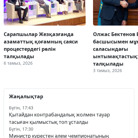
Сарапшылар Жезқазғанда
Олжас Бектенов 
азаматтық қоғамның саяси
басшысымен мұн
процестердегі рөлін
саласындағы
талқылады
ынтымақтастық
6 тамыз, 2026
талқылады
3 тамыз, 2026
Жаңалықтар
Бүгін, 17:43
Қытайдан контрабандалық жолмен тауар
тасыған қылмыстық топ ұсталды
Бүгін, 17:30
Министр күрестен әлем чемпионатының