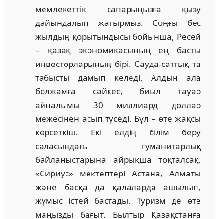
мемлекеттік сапарыңызға қызу
дайындалып жатырмыз. Соңғы бес
жылдың қорытындысы бойынша, Ресей
– қазақ экономикасының ең басты
инвесторларының бірі. Сауда-саттық та
табысты дамып келеді. Алдын ала
болжамға сәйкес, биыл тауар
айналымы 30 миллиард доллар
межесінен асып түседі. Бұл – өте жақсы
көрсеткіш. Екі елдің білім беру
саласындағы гуманитарлық
байланыстарына айрықша тоқталсақ,
«Сириус» мектептері Астана, Алматы
және басқа да қалаларда ашылып,
жұмыс істей бастады. Туризм де өте
маңызды бағыт. Былтыр Қазақстанға