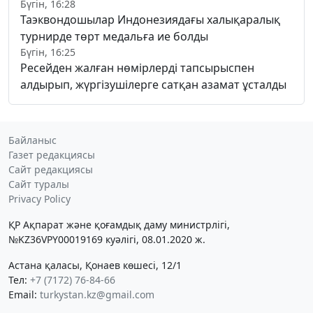
Бүгін, 16:28
Таэквондошылар Индонезиядағы халықаралық
турнирде төрт медальға ие болды
Бүгін, 16:25
Ресейден жалған нөмірлерді тапсырыспен
алдырып, жүргізушілерге сатқан азамат ұсталды
Байланыс
Газет редакциясы
Сайт редакциясы
Сайт туралы
Privacy Policy
ҚР Ақпарат және қоғамдық даму министрлігі,
№KZ36VPY00019169 куәлігі, 08.01.2020 ж.
Астана қаласы, Қонаев көшесі, 12/1
Тел:
+7 (7172) 76-84-66
Email:
turkystan.kz@gmail.com