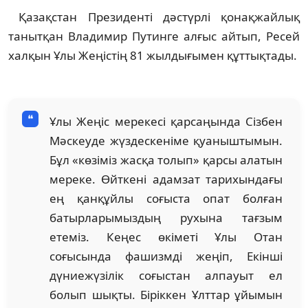
Қазақстан Президенті дәстүрлі қонақжайлық
танытқан Владимир Путинге алғыс айтып, Ресей
халқын Ұлы Жеңістің 81 жылдығымен құттықтады.
Ұлы Жеңіс мерекесі қарсаңында Сізбен
Мәскеуде жүздескеніме қуаныштымын.
Бұл «көзіміз жасқа толып» қарсы алатын
мереке. Өйткені адамзат тарихындағы
ең қанқұйлы соғыста опат болған
батырларымыздың рухына тағзым
етеміз. Кеңес өкіметі Ұлы Отан
соғысында фашизмді жеңіп, Екінші
дүниежүзілік соғыстан алпауыт ел
болып шықты. Біріккен Ұлттар ұйымын