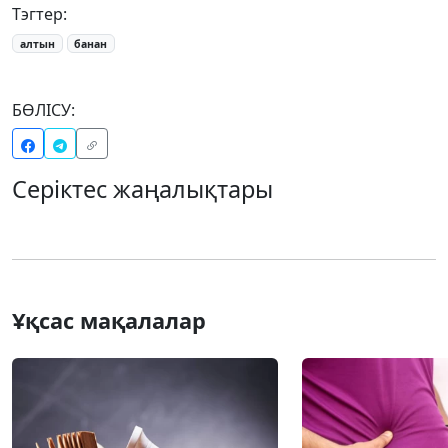
Тэгтер:
алтын
банан
БӨЛІСУ:
Серіктес жаңалықтары
Ұқсас мақалалар