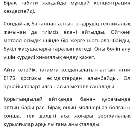
Бірақ табиғи жағдайда мұндай концентрация
кездеспейді.
Сондай-ақ бананнан алтын өндірудің техникалық
жағынан да тиімсіз екені айтылды. Өйткені
металл өсімдік ішінде бір жерге шоғырланбайды,
бүкіл жасушаларға таралып кетеді. Оны бөліп алу
үшін күрделі химиялық өңдеу қажет.
Айта кетейік, тағамға қолданылатын алтын, яғни
E175 қоспасы өсімдіктерден алынбайды. Ол
арнайы тазартылған асыл металл саналады.
Қорытындылай айтқанда, банан құрамында
алтын бары рас. Бірақ оның мөлшері аз болғаны
сонша, тек дәлдігі аса жоғары зертханалық
құрылғылар арқылы ғана анықталады.