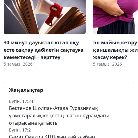
30 минут дауыстап кітап оқу
Іш майын кетіру
есте сақтау қабілетін сақтауға
қаншалықты жиі
көмектеседі – зерттеу
жасау керек?
5 тамыз, 2026
5 тамыз, 2026
Жаңалықтар
Бүгін, 17:24
Бектенов Шолпан-Атада Еуразиялық
үкіметаралық кеңестің шағын құрамдағы
отырысына қатысты
Бүгін, 17:21
Самат Смақов ҚПЛ-дың қай клубын