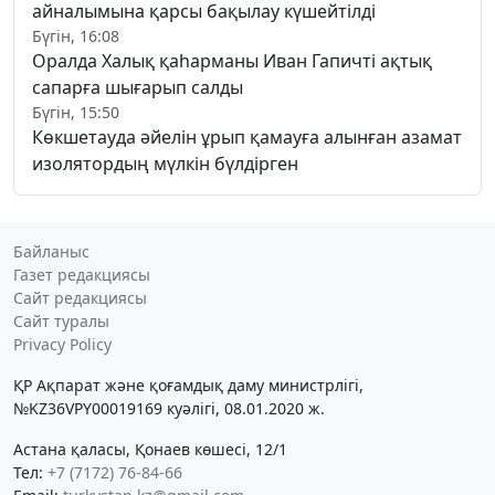
айналымына қарсы бақылау күшейтілді
Бүгін, 16:08
Оралда Халық қаһарманы Иван Гапичті ақтық
сапарға шығарып салды
Бүгін, 15:50
Көкшетауда әйелін ұрып қамауға алынған азамат
изолятордың мүлкін бүлдірген
Байланыс
Газет редакциясы
Сайт редакциясы
Сайт туралы
Privacy Policy
ҚР Ақпарат және қоғамдық даму министрлігі,
№KZ36VPY00019169 куәлігі, 08.01.2020 ж.
Астана қаласы, Қонаев көшесі, 12/1
Тел:
+7 (7172) 76-84-66