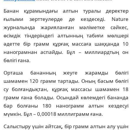
Банан құрамындағы алтын туралы деректер
ғылыми зерттеулерде де кездеседі. Nature
журналында жарияланған мәліметке сәйкес,
өсімдік тіндеріндегі алтынның табиғи мөлшері
әдетте бір грамм құрғақ массаға шаққанда 10
нанограмнан аспайды. Бұл – миллиардтың он
бөлігі ғана.
Орташа бананның жеуге жарамды бөлігі
шамамен 120 грамм тартады. Оның басым бөлігі
су болғандықтан, құрғақ массасы шамамен 18
грамм ғана болады. Осындай көлемдегі бананда
бар болғаны 180 нанограмм алтын кездесуі
мүмкін. Бұл – 0,00018 миллиграмм ғана.
Салыстыру үшін айтсақ, бір грамм алтын алу үшін