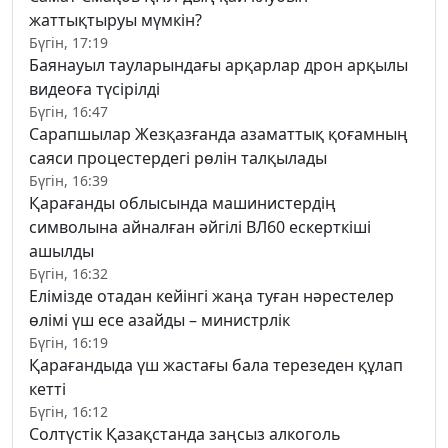
жаттықтыруы мүмкін?
Бүгін, 17:19
Баянауыл тауларындағы арқарлар дрон арқылы
видеоға түсірілді
Бүгін, 16:47
Сарапшылар Жезқазғанда азаматтық қоғамның
саяси процестердегі рөлін талқылады
Бүгін, 16:39
Қарағанды облысында машинистердің
символына айналған әйгілі ВЛ60 ескерткіші
ашылды
Бүгін, 16:32
Елімізде отадан кейінгі жаңа туған нәрестелер
өлімі үш есе азайды – министрлік
Бүгін, 16:19
Қарағандыда үш жастағы бала терезеден құлап
кетті
Бүгін, 16:12
Солтүстік Қазақстанда заңсыз алкоголь