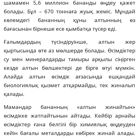
шамамен 5,6 миллион бананды өңдеу қажет
болады. Бұл – 670 тоннаға жуық жеміс. Мұндай
көлемдегі бананның құны алтынның өз
бағасынан бірнеше есе қымбатқа түсер еді.
Ғалымдардың түсіндіруінше, алтын жер
қыртысында өте аз мөлшерде болады. Өсімдіктер
су мен минералдарды тамыры арқылы сіңірген
кезде алтын бөлшектері де бірге өтуі мүмкін.
Алайда алтын өсімдік ағзасында ешқандай
биологиялық қызмет атқармайды, тек жиналып
қалады.
Мамандар бананның «алтын жинайтын»
өсімдікке жатпайтынын айтады. Кейбір арнайы
өсімдіктер ғана белгілі бір химиялық өңдеуден
кейін бағалы металдарды көбірек жинай алады.