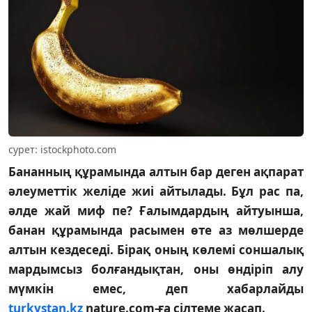
сурет: istockphoto.com
Бананның құрамында алтын бар деген ақпарат
әлеуметтік желіде жиі айтылады. Бұл рас па,
әлде жай миф пе? Ғалымдардың айтуынша,
банан құрамында расымен өте аз мөлшерде
алтын кездеседі. Бірақ оның көлемі соншалық
мардымсыз болғандықтан, оны өндіріп алу
мүмкін емес, деп хабарлайды
turkystan.kz
nature.com-ға сілтеме жасап.