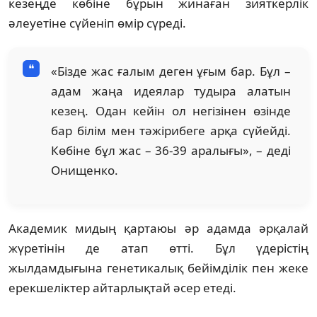
кезеңде көбіне бұрын жинаған зияткерлік
әлеуетіне сүйеніп өмір сүреді.
«Бізде жас ғалым деген ұғым бар. Бұл –
адам жаңа идеялар тудыра алатын
кезең. Одан кейін ол негізінен өзінде
бар білім мен тәжірибеге арқа сүйейді.
Көбіне бұл жас – 36-39 аралығы», – деді
Онищенко.
Академик мидың қартаюы әр адамда әрқалай
жүретінін де атап өтті. Бұл үдерістің
жылдамдығына генетикалық бейімділік пен жеке
ерекшеліктер айтарлықтай әсер етеді.