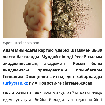
сурет: istockphoto.com
Адам миындағы қартаю үдерісі шамамен 36-39
жаста басталады. Мұндай пікірді Ресей ғылым
академиясының академигі, Ресей білім
академиясы президентінің орынбасары
Геннадий Онищенко айтты, деп хабарлайды
turkystan.kz
РИА Новости-ге сілтеме жасап.
Оның сөзінше, дәл осы жасқа дейін адам жаңа
идея ұсынуға бейім болады, ал одан кейінгі