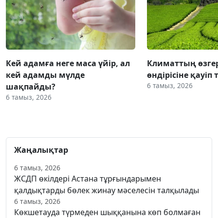
Кей адамға неге маса үйір, ал
Климаттың өзгер
кей адамды мүлде
өндірісіне қауіп 
6 тамыз, 2026
шақпайды?
6 тамыз, 2026
Жаңалықтар
6 тамыз, 2026
ЖСДП өкілдері Астана тұрғындарымен
қалдықтарды бөлек жинау мәселесін талқылады
6 тамыз, 2026
Көкшетауда түрмеден шыққанына көп болмаған