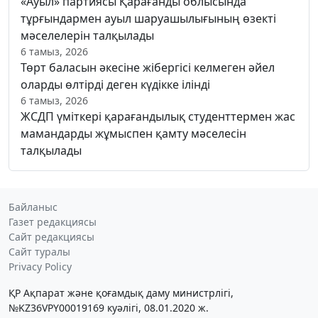
«Ауыл» партиясы Қарағанды облысында
тұрғындармен ауыл шаруашылығының өзекті
мәселелерін талқылады
6 тамыз, 2026
Төрт баласын әкесіне жібергісі келмеген әйел
оларды өлтірді деген күдікке ілінді
6 тамыз, 2026
ЖСДП үміткері қарағандылық студенттермен жас
мамандарды жұмыспен қамту мәселесін
талқылады
Байланыс
Газет редакциясы
Сайт редакциясы
Сайт туралы
Privacy Policy
ҚР Ақпарат және қоғамдық даму министрлігі,
№KZ36VPY00019169 куәлігі, 08.01.2020 ж.