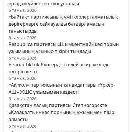
ер адам үйленген күні ұсталды
6 тамыз, 2026
«Байтақ» партиясының үміткерлері алматылық
дәрігерлерге сайлауалды бағдарламасын
таныстырды
6 тамыз, 2026
Respublica партиясы «Шымкентмай» кәсіпорын
ұжымының ұсыныс-пікірін тыңдады
6 тамыз, 2026
Белгілі TikTok блогерді тікелей эфир кезінде
өлтіріп кетті
6 тамыз, 2026
«Ақ жол» партиясының кандидаттары «Үркер-
АШ» ЖШС ұжымымен кездесті
6 тамыз, 2026
Қазақстан Халық партиясы Степногорскте
«Қазақалтын» кәсіпорнының ұжымымен пікір
алмасты
6 тамыз, 2026