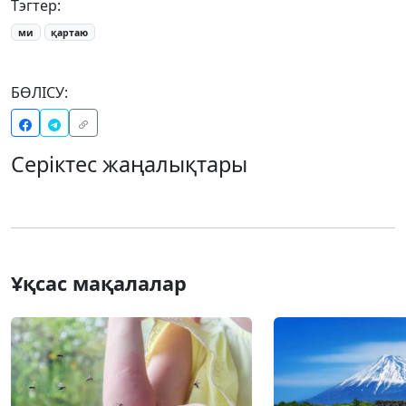
Тэгтер:
ми
қартаю
БӨЛІСУ:
Серіктес жаңалықтары
Ұқсас мақалалар